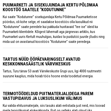
PUUMARKETI JA SISEKUJUNDAJA KERTU PÕLDMAA
KOOSTÖÖ SAATELE "KODUTUNNE"
Kui saate “Kodutunne” sisekujundaja Kertu Põldmaa Puumarketisse
pöördus, oli kohe selge, et saadakse koostöös olla kasulikud nii
“Kodutunne” saate peredele kui pakkuda huvitavaid “tee ise” ideid ka
Puumarketi klientidele. Kõigest lähemalt aga järgnevas artiklis, kus
Puumarket uuris Kertult muuhulgas, kuidas ta puidutöö juurde jõudis ning
mida uut on avastanud koostöös “Kodutunne” saate peredega.
TARTUS NÜÜD ÖÖPÄEVARINGSELT AVATUD
KESKKONNASÄÄSTLIK VÄRVIKESKUS
Tartus, Turu tänav 53 avati Värvikeskuste Grupi uus, ligi 4000 ruutmeetri
suurune kauplus, mida hoiab töös hoone enda toodetud energia.
TERMOTÖÖDELDUD PUITMATERJALIDEGA PAREM
VASTUPIDAVUS JA LUKSUSLIKUM VÄLIMUS
Kui valida ehitusmaterjale, siis tasuks alati eelistada just neid, mis loovad
meile tervislikumat elukeskkonda. Puit on selleks alati olnud üks