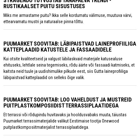
STRAGENDO TUTVUSTAB TÄNAPÄEVA TRENDI -
RUSTIKAALSET PUITU SISUSTUSES
Miks me armastame puitu? Ikka selle kordumatu välimuse, muutuva värvi,
ettearvamatu mustri ja naturaalse pinna tõttu.
PUUMARKET SOOVITAB: LÄBIPAISTVAD LAINEPROFIILIGA
KATTEPLAADID KATUSTELE JA FASSAADIDELE
Kui otsite kvaliteetseid ja valgust läbilaskvaid materjale katusealuse
ehituseks, lehtlale seina tegemiseks, rõdu äärte või fassaadi katmiseks, et
kaitsta neid tuule ja uudishimulike pilkude eest, siis Gutta laineprofiiliga
läbipaistvad katteplaadid on selleks õige valik.
PUUMARKET SOOVITAB: LOO VAHELDUST JA MUSTREID
PUITPLASTKOMPOSIIDIST TERRASSIPLAATIDEGA
Et terrassi või rõdupindu huvitavaks ja hooldusvabaks muuta, täiustas
Puumarket terrassimaterjalide valikut Eestimaise tootja Onewood
puitplastkomposiitmaterjalist terrassiplaatidega.