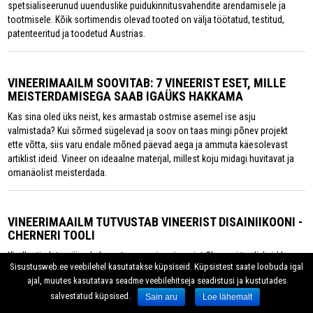
spetsialiseerunud uuenduslike puidukinnitusvahendite arendamisele ja
tootmisele. Kõik sortimendis olevad tooted on välja töötatud, testitud,
patenteeritud ja toodetud Austrias.
VINEERIMAAILM SOOVITAB: 7 VINEERIST ESET, MILLE
MEISTERDAMISEGA SAAB IGAÜKS HAKKAMA
Kas sina oled üks neist, kes armastab ostmise asemel ise asju
valmistada? Kui sõrmed sügelevad ja soov on taas mingi põnev projekt
ette võtta, siis varu endale mõned päevad aega ja ammuta käesolevast
artiklist ideid. Vineer on ideaalne materjal, millest koju midagi huvitavat ja
omanäolist meisterdada.
VINEERIMAAILM TUTVUSTAB VINEERIST DISAINIIKOONI -
CHERNERI TOOLI
Kindlasti olete näinud elegantse vormiga vineerist Cherneri tooli, kuid kes
Sisustusweb.ee veebilehel kasutatakse küpsiseid. Küpsistest saate loobuda igal
on selle klassiku loonud disainer? Norman Cherner oli Ameerika arhitekt ja
ajal, muutes kasutatava seadme veebilehitseja seadistusi ja kustutades
disainer, keda tuntakse vineeri kui mööblimaterjali uuendajana ning
salvestatud küpsised.
taskukohase disaini loojana.
Sain aru
Loe lähemalt