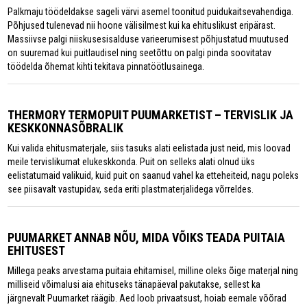
Palkmaju töödeldakse sageli värvi asemel toonitud puidukaitsevahendiga.
Põhjused tulenevad nii hoone välisilmest kui ka ehituslikust eripärast.
Massiivse palgi niiskusesisalduse varieerumisest põhjustatud muutused
on suuremad kui puitlaudisel ning seetõttu on palgi pinda soovitatav
töödelda õhemat kihti tekitava pinnatöötlusainega.
THERMORY TERMOPUIT PUUMARKETIST – TERVISLIK JA
KESKKONNASÕBRALIK
Kui valida ehitusmaterjale, siis tasuks alati eelistada just neid, mis loovad
meile tervislikumat elukeskkonda. Puit on selleks alati olnud üks
eelistatumaid valikuid, kuid puit on saanud vahel ka etteheiteid, nagu poleks
see piisavalt vastupidav, seda eriti plastmaterjalidega võrreldes.
PUUMARKET ANNAB NÕU, MIDA VÕIKS TEADA PUITAIA
EHITUSEST
Millega peaks arvestama puitaia ehitamisel, milline oleks õige materjal ning
milliseid võimalusi aia ehituseks tänapäeval pakutakse, sellest ka
järgnevalt Puumarket räägib. Aed loob privaatsust, hoiab eemale võõrad