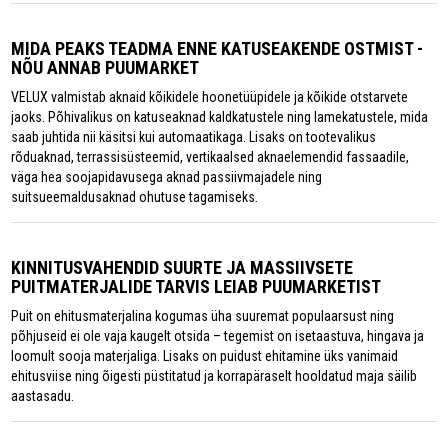
MIDA PEAKS TEADMA ENNE KATUSEAKENDE OSTMIST -
NÕU ANNAB PUUMARKET
VELUX valmistab aknaid kõikidele hoonetüüpidele ja kõikide otstarvete
jaoks. Põhivalikus on katuseaknad kaldkatustele ning lamekatustele, mida
saab juhtida nii käsitsi kui automaatikaga. Lisaks on tootevalikus
rõduaknad, terrassisüsteemid, vertikaalsed aknaelemendid fassaadile,
väga hea soojapidavusega aknad passiivmajadele ning
suitsueemaldusaknad ohutuse tagamiseks.
KINNITUSVAHENDID SUURTE JA MASSIIVSETE
PUITMATERJALIDE TARVIS LEIAB PUUMARKETIST
Puit on ehitusmaterjalina kogumas üha suuremat populaarsust ning
põhjuseid ei ole vaja kaugelt otsida – tegemist on isetaastuva, hingava ja
loomult sooja materjaliga. Lisaks on puidust ehitamine üks vanimaid
ehitusviise ning õigesti püstitatud ja korrapäraselt hooldatud maja säilib
aastasadu.