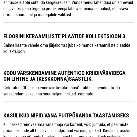
ehitusse ei tohi suhtuda kergekäeliselt. Vundamendi lahendusi on erinevaid
ning valiku peab tegema projekteerija lähtuvalt pinnase tüübist, ehitatava
hoone suurusest ja materjalide valikust.
FLOORINI KERAAMILISTE PLAATIDE KOLLEKTSIOON 3
Saime kaante vahele oma järjekorras juba kolmanda keraamiliste plaatide
kollektsiooni.
KODU VÄRSKENDAMINE AUTENTICO KRIIDIVÄRVIDEGA
ON LIHTNE JA (KESKKONNA)SÄÄSTLIK.
Coloratum OÜ pakub erinevaid keskkonnasõbralikke lahendusi kodu
värskendamiseks ilma suuri väljaminekuid tegemata.
KASULIKUD NIPID VANA PUITPÕRANDA TAASTAMISEKS
Kui hakkad renoveerima vana maja või korterit, võib juhtuda, et pealmiste
põrandakihtide alt tuleb välja laudpõrand või isegi parkett. Kindlasti tasuks
kaaluda vana põranda taastamist, sest tulemus on kindlasti unikaalne ja