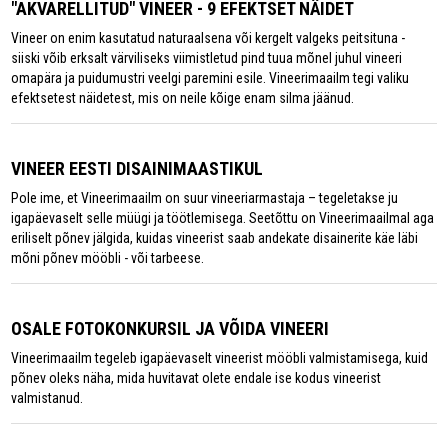
"AKVARELLITUD" VINEER - 9 EFEKTSET NÄIDET
Vineer on enim kasutatud naturaalsena või kergelt valgeks peitsituna -
siiski võib erksalt värviliseks viimistletud pind tuua mõnel juhul vineeri
omapära ja puidumustri veelgi paremini esile. Vineerimaailm tegi valiku
efektsetest näidetest, mis on neile kõige enam silma jäänud.
VINEER EESTI DISAINIMAASTIKUL
Pole ime, et Vineerimaailm on suur vineeriarmastaja – tegeletakse ju
igapäevaselt selle müügi ja töötlemisega. Seetõttu on Vineerimaailmal aga
eriliselt põnev jälgida, kuidas vineerist saab andekate disainerite käe läbi
mõni põnev mööbli - või tarbeese.
OSALE FOTOKONKURSIL JA VÕIDA VINEERI
Vineerimaailm tegeleb igapäevaselt vineerist mööbli valmistamisega, kuid
põnev oleks näha, mida huvitavat olete endale ise kodus vineerist
valmistanud.