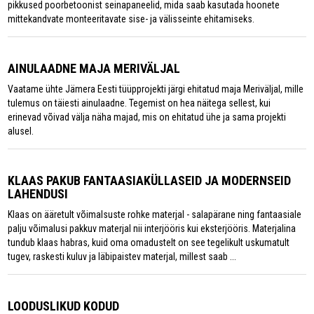
pikkused poorbetoonist seinapaneelid, mida saab kasutada hoonete
mittekandvate monteeritavate sise- ja välisseinte ehitamiseks.
AINULAADNE MAJA MERIVÄLJAL
Vaatame ühte Jämera Eesti tüüpprojekti järgi ehitatud maja Meriväljal, mille
tulemus on täiesti ainulaadne. Tegemist on hea näitega sellest, kui
erinevad võivad välja näha majad, mis on ehitatud ühe ja sama projekti
alusel.
KLAAS PAKUB FANTAASIAKÜLLASEID JA MODERNSEID
LAHENDUSI
Klaas on ääretult võimalsuste rohke materjal - salapärane ning fantaasiale
palju võimalusi pakkuv materjal nii interjööris kui eksterjööris. Materjalina
tundub klaas habras, kuid oma omadustelt on see tegelikult uskumatult
tugev, raskesti kuluv ja läbipaistev materjal, millest saab ...
LOODUSLIKUD KODUD