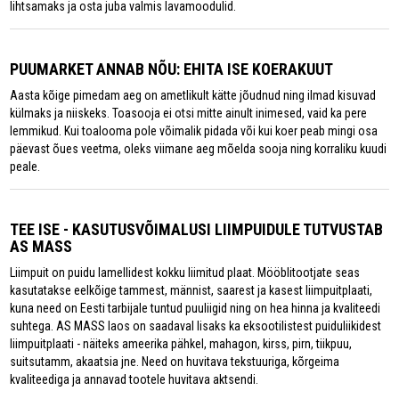
lihtsamaks ja osta juba valmis lavamoodulid.
PUUMARKET ANNAB NÕU: EHITA ISE KOERAKUUT
Aasta kõige pimedam aeg on ametlikult kätte jõudnud ning ilmad kisuvad
külmaks ja niiskeks. Toasooja ei otsi mitte ainult inimesed, vaid ka pere
lemmikud. Kui toalooma pole võimalik pidada või kui koer peab mingi osa
päevast õues veetma, oleks viimane aeg mõelda sooja ning korraliku kuudi
peale.
TEE ISE - KASUTUSVÕIMALUSI LIIMPUIDULE TUTVUSTAB
AS MASS
Liimpuit on puidu lamellidest kokku liimitud plaat. Mööblitootjate seas
kasutatakse eelkõige tammest, männist, saarest ja kasest liimpuitplaati,
kuna need on Eesti tarbijale tuntud puuliigid ning on hea hinna ja kvaliteedi
suhtega. AS MASS laos on saadaval lisaks ka eksootilistest puiduliikidest
liimpuitplaati - näiteks ameerika pähkel, mahagon, kirss, pirn, tiikpuu,
suitsutamm, akaatsia jne. Need on huvitava tekstuuriga, kõrgeima
kvaliteediga ja annavad tootele huvitava aktsendi.