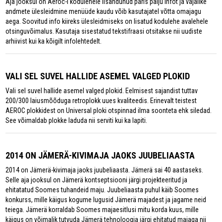
Aja jooksul on Aeroc-i kodulehele lisandunud päris palju infot ja vajalike
andmete ülesleidmine menüüde kaudu võib kasutajatel võtta omajagu
aega. Soovitud info kiireks ülesleidmiseks on lisatud kodulehe avalehele
otsinguvõimalus. Kasutaja sisestatud tekstifraasi otsitakse nii uudiste
arhiivist kui ka kõigilt infolehtedelt.
VALI SEL SUVEL HALLIDE ASEMEL VALGED PLOKID
Vali sel suvel hallide asemel valged plokid. Eelmisest sajandist tuttav
200/300 laiusmõõduga retroplokk uues kvaliteedis. Erinevalt teistest
AEROC plokkidest on Universal ploki otspinnad ilma soonteta ehk siledad.
See võimaldab plokke laduda nii serviti kui ka lapiti.
2014 ON JÄMERÄ-KIVIMAJA JAOKS JUUBELIAASTA
2014 on Jämerä-kivimaja jaoks juubeliaasta. Jämerä sai 40 aastaseks.
Selle aja jooksul on Jämerä kontseptsiooni järgi projekteeritud ja
ehitatatud Soomes tuhandeid maju. Juubeliaasta puhul käib Soomes
konkurss, mille käigus kogume lugusid Jämerä majadest ja jagame neid
teiega. Jämerä korraldab Soomes majaesitlusi mitu korda kuus, mille
käigus on võimalik tutvuda Jämerä tehnoloogia järgi ehitatud majaga nii