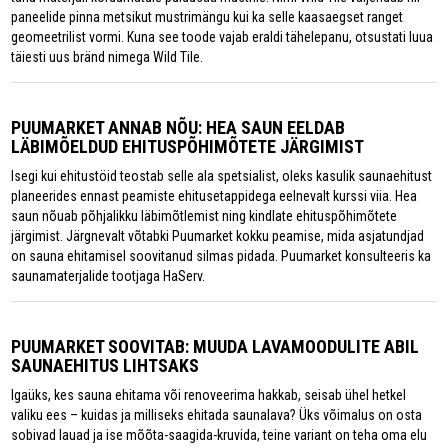
paneelide pinna metsikut mustrimängu kui ka selle kaasaegset ranget
geomeetrilist vormi. Kuna see toode vajab eraldi tähelepanu, otsustati luua
täiesti uus bränd nimega Wild Tile.
PUUMARKET ANNAB NÕU: HEA SAUN EELDAB
LÄBIMÕELDUD EHITUSPÕHIMÕTETE JÄRGIMIST
Isegi kui ehitustöid teostab selle ala spetsialist, oleks kasulik saunaehitust
planeerides ennast peamiste ehitusetappidega eelnevalt kurssi viia. Hea
saun nõuab põhjalikku läbimõtlemist ning kindlate ehituspõhimõtete
järgimist. Järgnevalt võtabki Puumarket kokku peamise, mida asjatundjad
on sauna ehitamisel soovitanud silmas pidada. Puumarket konsulteeris ka
saunamaterjalide tootjaga HaServ.
PUUMARKET SOOVITAB: MUUDA LAVAMOODULITE ABIL
SAUNAEHITUS LIHTSAKS
Igaüks, kes sauna ehitama või renoveerima hakkab, seisab ühel hetkel
valiku ees – kuidas ja milliseks ehitada saunalava? Üks võimalus on osta
sobivad lauad ja ise mõõta-saagida-kruvida, teine variant on teha oma elu