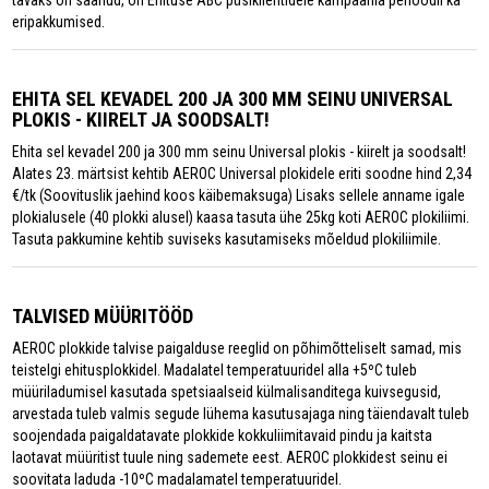
tavaks on saanud, on Ehituse ABC püsiklientidele kampaania perioodil ka
eripakkumised.
EHITA SEL KEVADEL 200 JA 300 MM SEINU UNIVERSAL
PLOKIS - KIIRELT JA SOODSALT!
Ehita sel kevadel 200 ja 300 mm seinu Universal plokis - kiirelt ja soodsalt!
Alates 23. märtsist kehtib AEROC Universal plokidele eriti soodne hind 2,34
€/tk (Soovituslik jaehind koos käibemaksuga) Lisaks sellele anname igale
plokialusele (40 plokki alusel) kaasa tasuta ühe 25kg koti AEROC plokiliimi.
Tasuta pakkumine kehtib suviseks kasutamiseks mõeldud plokiliimile.
TALVISED MÜÜRITÖÖD
AEROC plokkide talvise paigalduse reeglid on põhimõtteliselt samad, mis
teistelgi ehitusplokkidel. Madalatel temperatuuridel alla +5ºC tuleb
müüriladumisel kasutada spetsiaalseid külmalisanditega kuivsegusid,
arvestada tuleb valmis segude lühema kasutusajaga ning täiendavalt tuleb
soojendada paigaldatavate plokkide kokkuliimitavaid pindu ja kaitsta
laotavat müüritist tuule ning sademete eest. AEROC plokkidest seinu ei
soovitata laduda -10ºC madalamatel temperatuuridel.