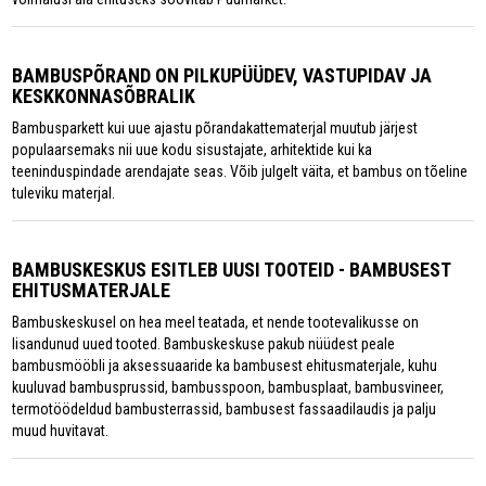
BAMBUSPÕRAND ON PILKUPÜÜDEV, VASTUPIDAV JA
KESKKONNASÕBRALIK
Bambusparkett kui uue ajastu põrandakattematerjal muutub järjest
populaarsemaks nii uue kodu sisustajate, arhitektide kui ka
teeninduspindade arendajate seas. Võib julgelt väita, et bambus on tõeline
tuleviku materjal.
BAMBUSKESKUS ESITLEB UUSI TOOTEID - BAMBUSEST
EHITUSMATERJALE
Bambuskeskusel on hea meel teatada, et nende tootevalikusse on
lisandunud uued tooted. Bambuskeskuse pakub nüüdest peale
bambusmööbli ja aksessuaaride ka bambusest ehitusmaterjale, kuhu
kuuluvad bambusprussid, bambusspoon, bambusplaat, bambusvineer,
termotöödeldud bambusterrassid, bambusest fassaadilaudis ja palju
muud huvitavat.