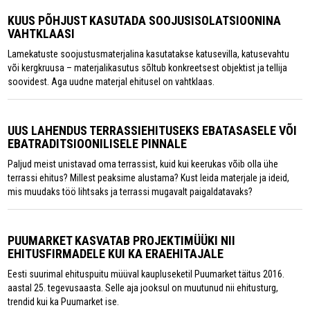
KUUS PÕHJUST KASUTADA SOOJUSISOLATSIOONINA
VAHTKLAASI
Lamekatuste soojustusmaterjalina kasutatakse katusevilla, katusevahtu
või kergkruusa – materjalikasutus sõltub konkreetsest objektist ja tellija
soovidest. Aga uudne materjal ehitusel on vahtklaas.
UUS LAHENDUS TERRASSIEHITUSEKS EBATASASELE VÕI
EBATRADITSIOONILISELE PINNALE
Paljud meist unistavad oma terrassist, kuid kui keerukas võib olla ühe
terrassi ehitus? Millest peaksime alustama? Kust leida materjale ja ideid,
mis muudaks töö lihtsaks ja terrassi mugavalt paigaldatavaks?
PUUMARKET KASVATAB PROJEKTIMÜÜKI NII
EHITUSFIRMADELE KUI KA ERAEHITAJALE
Eesti suurimal ehituspuitu müüval kaupluseketil Puumarket täitus 2016.
aastal 25. tegevusaasta. Selle aja jooksul on muutunud nii ehitusturg,
trendid kui ka Puumarket ise.