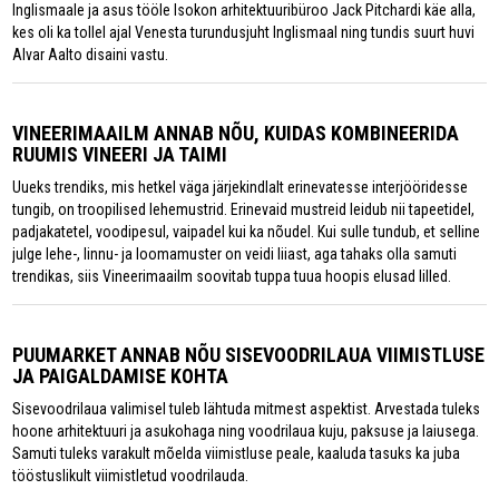
Inglismaale ja asus tööle Isokon arhitektuuribüroo Jack Pitchardi käe alla,
kes oli ka tollel ajal Venesta turundusjuht Inglismaal ning tundis suurt huvi
Alvar Aalto disaini vastu.
VINEERIMAAILM ANNAB NÕU, KUIDAS KOMBINEERIDA
RUUMIS VINEERI JA TAIMI
Uueks trendiks, mis hetkel väga järjekindlalt erinevatesse interjööridesse
tungib, on troopilised lehemustrid. Erinevaid mustreid leidub nii tapeetidel,
padjakatetel, voodipesul, vaipadel kui ka nõudel. Kui sulle tundub, et selline
julge lehe-, linnu- ja loomamuster on veidi liiast, aga tahaks olla samuti
trendikas, siis Vineerimaailm soovitab tuppa tuua hoopis elusad lilled.
PUUMARKET ANNAB NÕU SISEVOODRILAUA VIIMISTLUSE
JA PAIGALDAMISE KOHTA
Sisevoodrilaua valimisel tuleb lähtuda mitmest aspektist. Arvestada tuleks
hoone arhitektuuri ja asukohaga ning voodrilaua kuju, paksuse ja laiusega.
Samuti tuleks varakult mõelda viimistluse peale, kaaluda tasuks ka juba
tööstuslikult viimistletud voodrilauda.