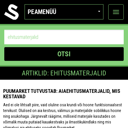
PEAMENÜÜ
Ava
katego
OTSI
ARTIKLID: EHITUSMATERJALID
PUUMARKET TUTVUSTAB: AIAEHITUSMATERJALID, MIS
KESTAVAD
Aed ei ole lihtsalt piire, vaid oluline osa krundi või hoone funktsionaalsest
tervikust. Olulised on aia kestvus, välimus ja materjalide sobilikkus hoone
ning asukohaga. Järgnevalt räägime, milliseid materjale kasutades on
võimalik muuta puitaiad kauakestvaks ja ilmastikukindlaks ning mis
võimalusi aia ehituseks soovitab Puumarket.