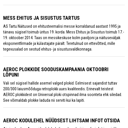
MESS EHITUS JA SISUSTUS TARTUS
AS Tartu Näitused on ehitusteemalisi messe korraldanud aastast 1995 ja
tänavu sügisel toimub üritus 19. korda. Mess Ehitus ja Sisustus toimub 17.-
19. oktoober 2014. Taas on messikeskuse kolm paviljoni ja näituseväljak
eksponentfirmade ja külastajate päralt. Teretulnud on ettevõtted, mille
tegevusalad on seotud ehitus- ja sisustusvaldkonnaga.
AEROC PLOKKIDE SOODUSKAMPAANIA OKTOOBRI
LÕPUNI
Vali sel sügisel hallide asemel valged plokid. Eelmisest sajandist tuttav
200/300 laiusmõõduga retroplokk uues kvaliteedis. Erinevalt teistest
AEROC plokkidest on Universal ploki otspinnad ilma soonteta ehk siledad.
See võimaldab plokke laduda nii serviti kui ka lapiti.
AEROC KODULEHEL NÜÜDSEST LIHTSAM INFOT OTSIDA