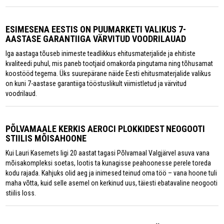
ESIMESENA EESTIS ON PUUMARKETI VALIKUS 7-
AASTASE GARANTIIGA VÄRVITUD VOODRILAUAD
Iga aastaga tõuseb inimeste teadlikkus ehitusmaterjalide ja ehitiste
kvaliteedi puhul, mis paneb tootjaid omakorda pingutama ning tõhusamat
koostööd tegema. Üks suurepärane näide Eesti ehitusmaterjalide valikus
on kuni 7-aastase garantiiga tööstuslikult viimistletud ja värvitud
voodrilaud.
PÕLVAMAALE KERKIS AEROCI PLOKKIDEST NEOGOOTI
STIILIS MÕISAHOONE
Kui Lauri Kasemets ligi 20 aastat tagasi Põlvamaal Valgjärvel asuva vana
mõisakompleksi soetas, lootis ta kunagisse peahoonesse perele toreda
kodu rajada. Kahjuks olid aeg ja inimesed teinud oma töö – vana hoone tuli
maha võtta, kuid selle asemel on kerkinud uus, täiesti ebatavaline neogooti
stiilis loss.