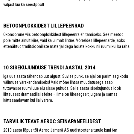
väljast kui ka seestpoolt.
BETOONPLOKKIDEST LILLEPEENRAD
Ökonoomne viis betoonplokkidest lillepeenra ehitamiseks. See meetod
pole mitte ainult kiire, vaid ka ülimalt lihtne. Võrreldes lillepeenarde jaoks
ettenähtud traditsiooniliste materjalidega hoiate kokku nii ruumi kui ka raha.
10 SISEKUJUNDUSE TRENDI AASTAL 2014
Iga uus aasta tähendab uut algust. Suvise puhkuse ajal on parim aeg kodu
välimuse värskendamiseks! Vaid mõne lihtsa muudatusega saab
tuttavasse ruumi uue elu sisse puhuda. Selle aasta sisekujundus loob
lihtsusest dramaatilisi efekte – ilme on üheaegselt julgem ja samas
kättesaadavam kui iial varem.
TARVILIK TEAVE AEROC SEINAPANEELIDEST
2013 aasta lõpus tõi Aeroc Jämerä AS uudistootena turule kuni 6m