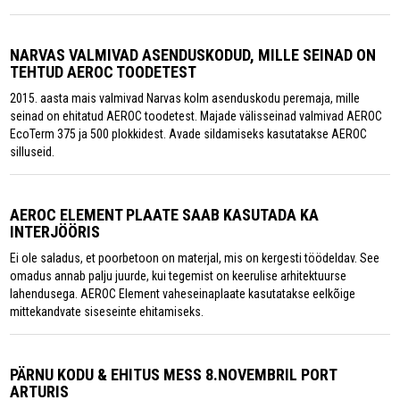
NARVAS VALMIVAD ASENDUSKODUD, MILLE SEINAD ON
TEHTUD AEROC TOODETEST
2015. aasta mais valmivad Narvas kolm asenduskodu peremaja, mille
seinad on ehitatud AEROC toodetest. Majade välisseinad valmivad AEROC
EcoTerm 375 ja 500 plokkidest. Avade sildamiseks kasutatakse AEROC
silluseid.
AEROC ELEMENT PLAATE SAAB KASUTADA KA
INTERJÖÖRIS
Ei ole saladus, et poorbetoon on materjal, mis on kergesti töödeldav. See
omadus annab palju juurde, kui tegemist on keerulise arhitektuurse
lahendusega. AEROC Element vaheseinaplaate kasutatakse eelkõige
mittekandvate siseseinte ehitamiseks.
PÄRNU KODU & EHITUS MESS 8.NOVEMBRIL PORT
ARTURIS