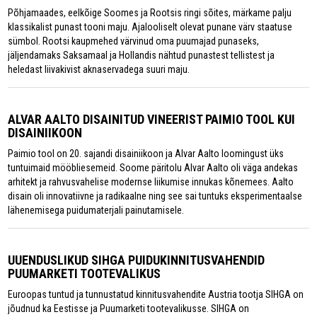
Põhjamaades, eelkõige Soomes ja Rootsis ringi sõites, märkame palju
klassikalist punast tooni maju. Ajalooliselt olevat punane värv staatuse
sümbol. Rootsi kaupmehed värvinud oma puumajad punaseks,
jäljendamaks Saksamaal ja Hollandis nähtud punastest tellistest ja
heledast liivakivist aknaservadega suuri maju.
ALVAR AALTO DISAINITUD VINEERIST PAIMIO TOOL KUI
DISAINIIKOON
Paimio tool on 20. sajandi disainiikoon ja Alvar Aalto loomingust üks
tuntuimaid mööbliesemeid. Soome päritolu Alvar Aalto oli väga andekas
arhitekt ja rahvusvahelise modernse liikumise innukas kõnemees. Aalto
disain oli innovatiivne ja radikaalne ning see sai tuntuks eksperimentaalse
lähenemisega puidumaterjali painutamisele.
UUENDUSLIKUD SIHGA PUIDUKINNITUSVAHENDID
PUUMARKETI TOOTEVALIKUS
Euroopas tuntud ja tunnustatud kinnitusvahendite Austria tootja SIHGA on
jõudnud ka Eestisse ja Puumarketi tootevalikusse. SIHGA on