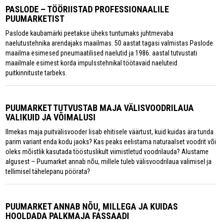
PASLODE – TÖÖRIISTAD PROFESSIONAALILE
PUUMARKETIST
Paslode kaubamärki peetakse üheks tuntumaks juhtmevaba
naelutustehnika arendajaks maailmas. 50 aastat tagasi valmistas Paslode
maailma esimesed pneumaatilised naelutid ja 1986. aastal tutvustati
maailmale esimest korda impulsstehnikal töötavaid naeluteid
puitkinnituste tarbeks.
PUUMARKET TUTVUSTAB MAJA VÄLISVOODRILAUA
VALIKUID JA VÕIMALUSI
Ilmekas maja puitvälisvooder lisab ehitisele väärtust, kuid kuidas ära tunda
parim variant enda kodu jaoks? Kas peaks eelistama naturaalset voodrit või
oleks mõistlik kasutada tööstuslikult viimistletud voodrilauda? Alustame
algusest – Puumarket annab nõu, millele tuleb välisvoodrilaua valimisel ja
tellimisel tähelepanu pöörata?
PUUMARKET ANNAB NÕU, MILLEGA JA KUIDAS
HOOLDADA PALKMAJA FASSAADI