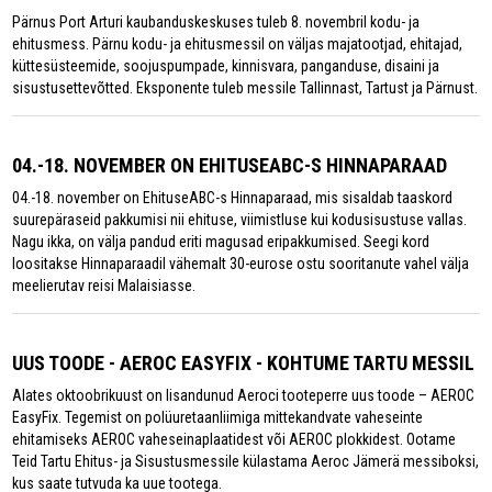
Pärnus Port Arturi kaubanduskeskuses tuleb 8. novembril kodu- ja
ehitusmess. Pärnu kodu- ja ehitusmessil on väljas majatootjad, ehitajad,
küttesüsteemide, soojuspumpade, kinnisvara, panganduse, disaini ja
sisustusettevõtted. Eksponente tuleb messile Tallinnast, Tartust ja Pärnust.
04.-18. NOVEMBER ON EHITUSEABC-S HINNAPARAAD
04.-18. november on EhituseABC-s Hinnaparaad, mis sisaldab taaskord
suurepäraseid pakkumisi nii ehituse, viimistluse kui kodusisustuse vallas.
Nagu ikka, on välja pandud eriti magusad eripakkumised. Seegi kord
loositakse Hinnaparaadil vähemalt 30-eurose ostu sooritanute vahel välja
meelierutav reisi Malaisiasse.
UUS TOODE - AEROC EASYFIX - KOHTUME TARTU MESSIL
Alates oktoobrikuust on lisandunud Aeroci tooteperre uus toode – AEROC
EasyFix. Tegemist on polüuretaanliimiga mittekandvate vaheseinte
ehitamiseks AEROC vaheseinaplaatidest või AEROC plokkidest. Ootame
Teid Tartu Ehitus- ja Sisustusmessile külastama Aeroc Jämerä messiboksi,
kus saate tutvuda ka uue tootega.