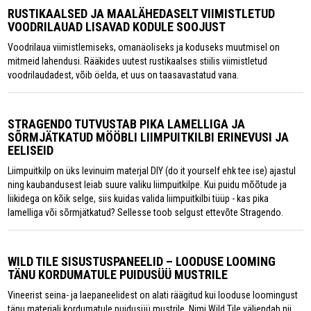
RUSTIKAALSED JA MAALÄHEDASELT VIIMISTLETUD
VOODRILAUAD LISAVAD KODULE SOOJUST
Voodrilaua viimistlemiseks, omanäoliseks ja koduseks muutmisel on
mitmeid lahendusi. Rääkides uutest rustikaalses stiilis viimistletud
voodrilaudadest, võib öelda, et uus on taasavastatud vana.
STRAGENDO TUTVUSTAB PIKA LAMELLIGA JA
SÕRMJÄTKATUD MÖÖBLI LIIMPUITKILBI ERINEVUSI JA
EELISEID
Liimpuitkilp on üks levinuim materjal DIY (do it yourself ehk tee ise) ajastul
ning kaubandusest leiab suure valiku liimpuitkilpe. Kui puidu mõõtude ja
liikidega on kõik selge, siis kuidas valida liimpuitkilbi tüüp - kas pika
lamelliga või sõrmjätkatud? Sellesse toob selgust ettevõte Stragendo.
WILD TILE SISUSTUSPANEELID – LOODUSE LOOMING
TÄNU KORDUMATULE PUIDUSÜÜ MUSTRILE
Vineerist seina- ja laepaneelidest on alati räägitud kui looduse loomingust
tänu materjali kordumatule puidusüü mustrile. Nimi Wild Tile väljendab nii