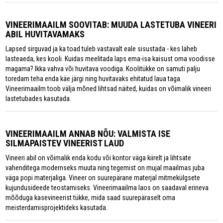
VINEERIMAAILM SOOVITAB: MUUDA LASTETUBA VINEERI
ABIL HUVITAVAMAKS
Lapsed sirguvad ja ka toad tuleb vastavalt eale sisustada - kes läheb
lasteaeda, kes kooli. Kuidas meelitada laps ema-isa kaisust oma voodisse
magama? Ikka vahva või huvitava voodiga. Koolitükke on samuti palju
toredam teha enda käe järgi ning huvitavaks ehitatud laua taga.
Vineerimaailm toob välja mõned lihtsad näited, kuidas on võimalik vineeri
lastetubades kasutada.
VINEERIMAAILM ANNAB NÕU: VALMISTA ISE
SILMAPAISTEV VINEERIST LAUD
Vineeri abil on võimalik enda kodu või kontor väga kiirelt ja lihtsate
vahenditega modernseks muuta ning tegemist on mujal maailmas juba
väga popi materjaliga. Vineer on suurepärane materjal mitmekülgsete
kujundusideede teostamiseks. Vineerimaailma laos on saadaval erineva
mõõduga kasevineerist tükke, mida saad suurepäraselt oma
meisterdamisprojektideks kasutada.