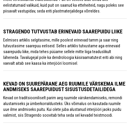
eelistatumaid valikuid, kuid puit on saanud ka etteheiteid, nagu poleks see
piisavalt vastupidav, seda eriti plastmaterjalidega võrreldes.
STRAGENDO TUTVUSTAB ERINEVAID SAAREPUIDU LIIKE
Eelmises artiklis selgitasime, mille poolest erinevad tamm ja saar ning
tutvustasime saarepuu eeliseid. Selles artiklis tutvustame aga erinevaid
saarepuidu liike, mida tehes püüame sellele mitte liiga teaduslikult
läheneda. Tavalugejal pole ka dendroloogia käsiraamatutest eriti abi ning
vaevalt aitab see kaasa ka interjööri loomisel.
KEVAD ON SUUREPÄRANE AEG RUUMILE VÄRSKEMA ILME
ANDMISEKS SAAREPUIDUST SISUSTUSDETAILIDEGA
Kevad on traditsiooniliselt parim aeg ruumide värskendamiseks, remondi
alustamiseks ja ümberkorraldusteks. Üks võimalus on kasutada ruumile
uue ilme andmiseks puitu. Kui olete juba alustanud interjööri jaoks puidu
valimist, siis Stragendo soovitab teha seda sel kevadel teistmoodi.