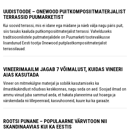
UUDISTOODE – ONEWOOD PUITKOMPOSIITMATERJALIST
TERRASSID PUUMARKETIST
Kui soovid terrassi, mis ei idane ega mädane ja näeb välja nagu päris puit,
siis tasuks kaaluda puitkomposiitmaterjalist terrassi. Vahelduseks
traditsioonilistele puitmaterjalidele on Puumarketi tootevalikusse
lisandunud Eesti tootja Onewood puitplastkomposiitmaterjalist
terrassilauad.
VINEERIMAAILM JAGAB 7 VÕIMALUST, KUIDAS VINEERI
AIAS KASUTADA
Vineer on mitmekülgne materjal ja sobilik kasutamiseks ka
ilmastikukindlust nõudvas keskkonnas, nagu seda on aed. Soojad ilmad on
ammu viinud juba sammud aeda, et hakata planeerima uut hoaega ja
värskendada nii lillepeenraid, kasvuhooneid, kuure kui ka garaaže.
ROOTSI PUNANE – POPULAARNE VÄRVITOON NII
SKANDINAAVIAS KUI KA EESTIS