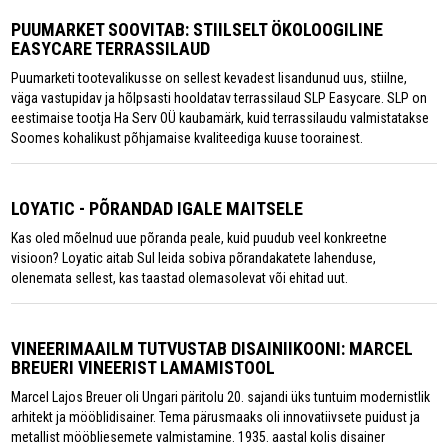
PUUMARKET SOOVITAB: STIILSELT ÖKOLOOGILINE
EASYCARE TERRASSILAUD
Puumarketi tootevalikusse on sellest kevadest lisandunud uus, stiilne,
väga vastupidav ja hõlpsasti hooldatav terrassilaud SLP Easycare. SLP on
eestimaise tootja Ha Serv OÜ kaubamärk, kuid terrassilaudu valmistatakse
Soomes kohalikust põhjamaise kvaliteediga kuuse toorainest.
LOYATIC - PÕRANDAD IGALE MAITSELE
Kas oled mõelnud uue põranda peale, kuid puudub veel konkreetne
visioon? Loyatic aitab Sul leida sobiva põrandakatete lahenduse,
olenemata sellest, kas taastad olemasolevat või ehitad uut.
VINEERIMAAILM TUTVUSTAB DISAINIIKOONI: MARCEL
BREUERI VINEERIST LAMAMISTOOL
Marcel Lajos Breuer oli Ungari päritolu 20. sajandi üks tuntuim modernistlik
arhitekt ja mööblidisainer. Tema pärusmaaks oli innovatiivsete puidust ja
metallist mööbliesemete valmistamine. 1935. aastal kolis disainer