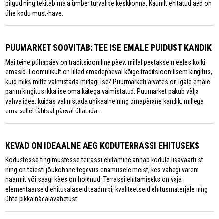
pilgud ning tekitab maja ümber turvalise keskkonna. Kaunilt ehitatud aed on
ühe kodu must-have.
PUUMARKET SOOVITAB: TEE ISE EMALE PUIDUST KANDIK
Mai teine pühapäev on traditsiooniline päev, millal peetakse meeles kõiki
emasid. Loomulikult on lilled emadepäeval kõige traditsioonilisem kingitus,
kuid miks mitte valmistada midagi ise? Puurmarketi arvates on igale emale
parim kingitus ikka ise oma kätega valmistatud. Puumarket pakub välja
vahva idee, kuidas valmistada unikaalne ning omapärane kandik, millega
ema sellel tähtsal päeval üllatada.
KEVAD ON IDEAALNE AEG KODUTERRASSI EHITUSEKS
Kodustesse tingimustesse terrassi ehitamine annab kodule lisaväärtust
ning on täiesti jõukohane tegevus enamusele meist, kes vähegi varem
haamrit või saagi käes on hoidnud. Terrassi ehitamiseks on vaja
elementaarseid ehitusalaseid teadmisi, kvaliteetseid ehitusmaterjale ning
ühte pikka nädalavahetust.