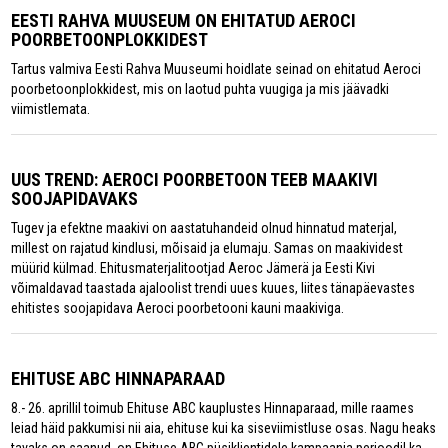
EESTI RAHVA MUUSEUM ON EHITATUD AEROCI
POORBETOONPLOKKIDEST
Tartus valmiva Eesti Rahva Muuseumi hoidlate seinad on ehitatud Aeroci
poorbetoonplokkidest, mis on laotud puhta vuugiga ja mis jäävadki
viimistlemata.
UUS TREND: AEROCI POORBETOON TEEB MAAKIVI
SOOJAPIDAVAKS
Tugev ja efektne maakivi on aastatuhandeid olnud hinnatud materjal,
millest on rajatud kindlusi, mõisaid ja elumaju. Samas on maakividest
müürid külmad. Ehitusmaterjalitootjad Aeroc Jämerä ja Eesti Kivi
võimaldavad taastada ajaloolist trendi uues kuues, liites tänapäevastes
ehitistes soojapidava Aeroci poorbetooni kauni maakiviga.
EHITUSE ABC HINNAPARAAD
8.- 26. aprillil toimub Ehituse ABC kauplustes Hinnaparaad, mille raames
leiad häid pakkumisi nii aia, ehituse kui ka siseviimistluse osas. Nagu heaks