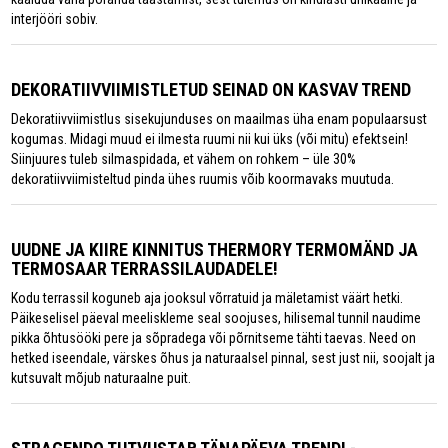
interjööri sobiv.
DEKORATIIVVIIMISTLETUD SEINAD ON KASVAV TREND
Dekoratiivviimistlus sisekujunduses on maailmas üha enam populaarsust
kogumas. Midagi muud ei ilmesta ruumi nii kui üks (või mitu) efektsein!
Siinjuures tuleb silmaspidada, et vähem on rohkem – üle 30%
dekoratiivviimisteltud pinda ühes ruumis võib koormavaks muutuda.
UUDNE JA KIIRE KINNITUS THERMORY TERMOMÄND JA
TERMOSAAR TERRASSILAUDADELE!
Kodu terrassil koguneb aja jooksul võrratuid ja mäletamist väärt hetki.
Päikeselisel päeval meeliskleme seal soojuses, hilisemal tunnil naudime
pikka õhtusööki pere ja sõpradega või põrnitseme tähti taevas. Need on
hetked iseendale, värskes õhus ja naturaalsel pinnal, sest just nii, soojalt ja
kutsuvalt mõjub naturaalne puit.