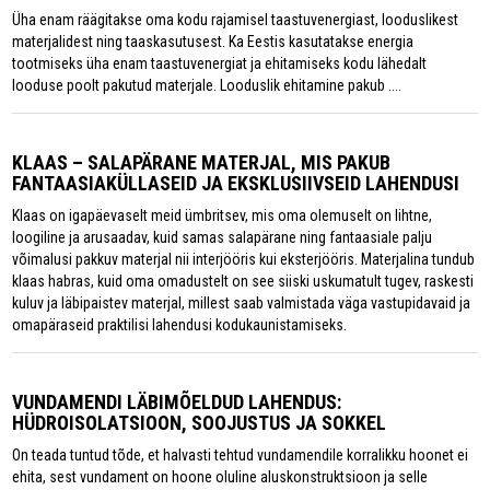
Üha enam räägitakse oma kodu rajamisel taastuvenergiast, looduslikest
materjalidest ning taaskasutusest. Ka Eestis kasutatakse energia
tootmiseks üha enam taastuvenergiat ja ehitamiseks kodu lähedalt
looduse poolt pakutud materjale. Looduslik ehitamine pakub ....
KLAAS – SALAPÄRANE MATERJAL, MIS PAKUB
FANTAASIAKÜLLASEID JA EKSKLUSIIVSEID LAHENDUSI
Klaas on igapäevaselt meid ümbritsev, mis oma olemuselt on lihtne,
loogiline ja arusaadav, kuid samas salapärane ning fantaasiale palju
võimalusi pakkuv materjal nii interjööris kui eksterjööris. Materjalina tundub
klaas habras, kuid oma omadustelt on see siiski uskumatult tugev, raskesti
kuluv ja läbipaistev materjal, millest saab valmistada väga vastupidavaid ja
omapäraseid praktilisi lahendusi kodukaunistamiseks.
VUNDAMENDI LÄBIMÕELDUD LAHENDUS:
HÜDROISOLATSIOON, SOOJUSTUS JA SOKKEL
On teada tuntud tõde, et halvasti tehtud vundamendile korralikku hoonet ei
ehita, sest vundament on hoone oluline aluskonstruktsioon ja selle