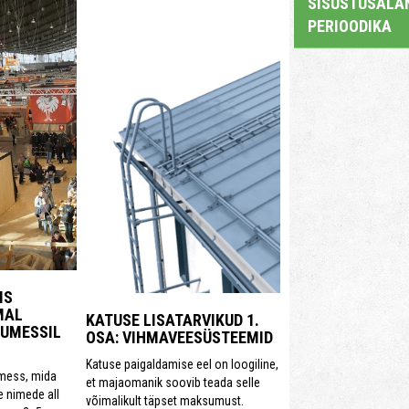
SISUSTUSALAN
PERIOODIKA
IS
MAL
KATUSE LISATARVIKUD 1.
DUMESSIL
OSA: VIHMAVEESÜSTEEMID
Katuse paigaldamise eel on loogiline,
amess, mida
et majaomanik soovib teada selle
e nimede all
võimalikult täpset maksumust.