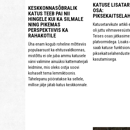
KATUSE LISATAR
KESKKONNASÕBRALIK
OSA:
KATUS TEEB PAI NII
PIKSEKAITSELA
HINGELE KUI KA SILMALE
NING PIKEMAS
Katusetarvikute artikl
PERSPEKTIIVIS KA
oli juttu vihmaveesüst
RAHAKOTILE
Teises osas jätkasime 
platvormidega. Lisaks
Üha enam kogub roheline mõtteviis
saab katuse funktsion
populaarsust ka ehitusvaldkonnas,
piksekaitselahenduste
mistõttu ei ole juba ammu katusele
kasutamisega.
värvi valimine ainuüksi kattematerjali
leidmine, mis oleks ostja soovi
kohaselt tema lemmiktoonis.
Tähelepanu pööratakse ka sellele,
millise jälje jätab katus keskkonnale.