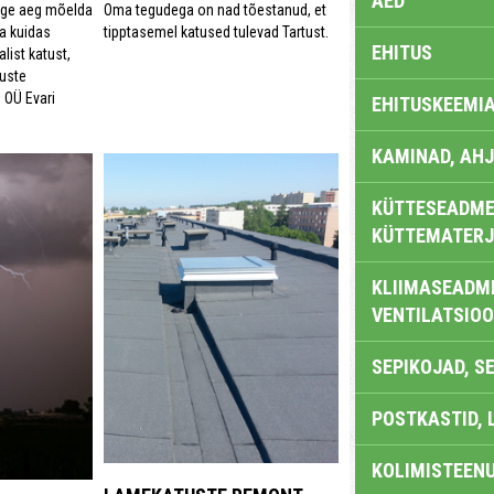
AED
Oma tegudega on nad tõestanud, et
õige aeg mõelda
tipptasemel katused tulevad Tartust.
a kuidas
EHITUS
alist katust,
tuste
 OÜ Evari
EHITUSKEEMI
KAMINAD, AHJ
KÜTTESEADMED
KÜTTEMATERJ
KLIIMASEADME
VENTILATSIO
SEPIKOJAD, S
POSTKASTID, 
KOLIMISTEEN