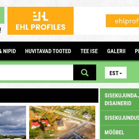
& NIPID
HUVITAVAD TOOTED
TEE ISE
GALERII
P
EST
SISEKUJUNDAJ
DISAINERID
SISEKUJUNDUS
MÖÖBEL