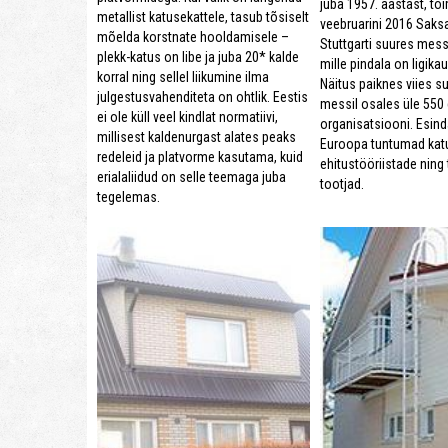
juba 1957. aastast, toi
metallist katusekattele, tasub tõsiselt
veebruarini 2016 Saks
mõelda korstnate hooldamisele –
Stuttgarti suures mes
plekk-katus on libe ja juba 20* kalde
mille pindala on ligik
korral ning sellel liikumine ilma
Näitus paiknes viies su
julgestusvahenditeta on ohtlik. Eestis
messil osales üle 550 e
ei ole küll veel kindlat normatiivi,
organisatsiooni. Esinda
millisest kaldenurgast alates peaks
Euroopa tuntumad katu
redeleid ja platvorme kasutama, kuid
ehitustööriistade ning 
erialaliidud on selle teemaga juba
tootjad.
tegelemas.