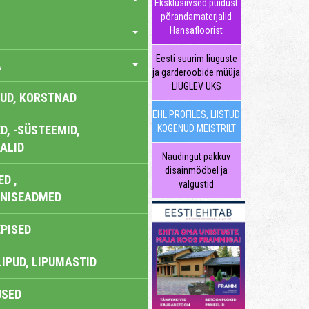
Eksklusiivsed puidust
põrandamaterjalid
Hansafloorist
Eesti suurim liuguste
A
ja garderoobide müüja
LIUGLEV UKS
UD, KORSTNAD
EHL PROFILES, LIISTUD
, -SÜSTEEMID,
KOGENUD MEISTRILT
ALID
Naudingut pakkuv
disainmööbel ja
D ,
valgustid
ONISEADMED
EPISED
LIPUD, LIPUMASTID
USED