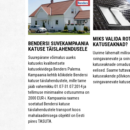
MIKS VALIDA RO
BENDERSI SUVEKAMPAANIA
KATUSEAKNAD?
KATUSE TÄISLAHENDUSELE
Uurime lähemalt millis
Suurepärane võimalus uueks
svingavanevate ja svi
katuseks kvaliteetsete
katuseaknade omadus
katusekividega Benders Palema.
eelised. Saame tuttav
Kampaania kehtib kõikidele Bendersi
katuseakende põlvkonn
katuse täislahendustele, mille tarne
svingavanevate katus
jääb vahemikku 01.07-31.07.2014 ja
tellimuse minimaalne ostusumma on
2000 EUR-i. Kampaania raames
soetatud Bendersi katuse
täislahendustele transport koos
mahalaadimisega objektil on Eesti
piires TASUTA.