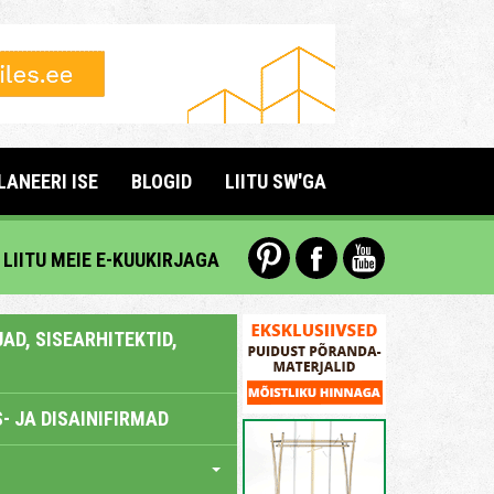
LANEERI ISE
BLOGID
LIITU SW'GA
LIITU MEIE E-KUUKIRJAGA
AD, SISEARHITEKTID,
- JA DISAINIFIRMAD