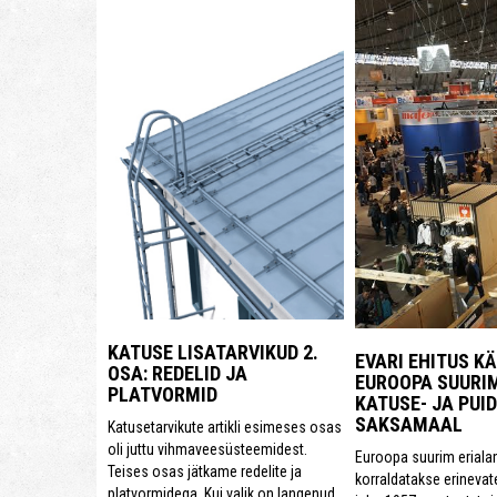
KATUSE LISATARVIKUD 2.
EVARI EHITUS KÄ
OSA: REDELID JA
EUROOPA SUURI
PLATVORMID
KATUSE- JA PUI
SAKSAMAAL
Katusetarvikute artikli esimeses osas
oli juttu vihmaveesüsteemidest.
Euroopa suurim erial
Teises osas jätkame redelite ja
korraldatakse erinevat
platvormidega. Kui valik on langenud