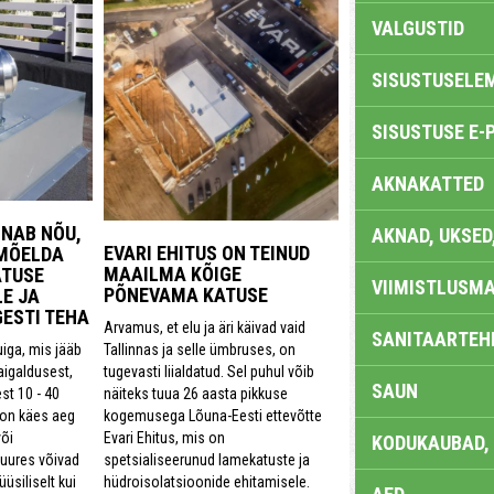
VALGUSTID
SISUSTUSELE
SISUSTUSE E-
AKNAKATTED
NNAB NÕU,
AKNAD, UKSED
EVARI EHITUS ON TEINUD
 MÕELDA
MAAILMA KÕIGE
TUSE
VIIMISTLUSMA
PÕNEVAMA KATUSE
E JA
GESTI TEHA
Arvamus, et elu ja äri käivad vaid
SANITAARTEHN
Tallinnas ja selle ümbruses, on
uiga, mis jääb
tugevasti liialdatud. Sel puhul võib
paigaldusest,
SAUN
näiteks tuua 26 aasta pikkuse
st 10 - 40
kogemusega Lõuna-Eesti ettevõtte
 on käes aeg
Evari Ehitus, mis on
õi
KODUKAUBAD,
spetsialiseerunud lamekatuste ja
juures võivad
hüdroisolatsioonide ehitamisele.
üsiliselt kui