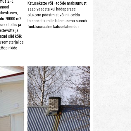
mus 2.-5.
Katusekatte või –tööde maksumust
amaal
saab vaadata kui hädapärase
sikeskuses,
olukorra päästmist või nii-öelda
audu 70000 m2.
täispaketti, mille tulemusena sünnib
ures hallis ja
funktsionaalne katuselahendus..
ttevõtte ja
tud olid kõik
sematerjalide,
tööpinkide