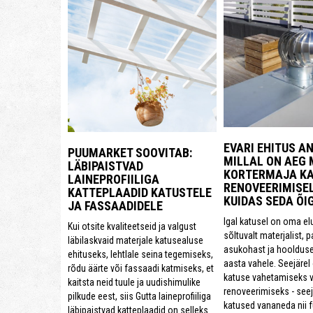
EVARI EHITUS A
PUUMARKET SOOVITAB:
MILLAL ON AEG
LÄBIPAISTVAD
KORTERMAJA KA
LAINEPROFIILIGA
RENOVEERIMISEL
KATTEPLAADID KATUSTELE
KUIDAS SEDA ÕI
JA FASSAADIDELE
Igal katusel on oma el
Kui otsite kvaliteetseid ja valgust
sõltuvalt materjalist, 
läbilaskvaid materjale katusealuse
asukohast ja hoolduse
ehituseks, lehtlale seina tegemiseks,
aasta vahele. Seejärel
rõdu äärte või fassaadi katmiseks, et
katuse vahetamiseks v
kaitsta neid tuule ja uudishimulike
renoveerimiseks - see
pilkude eest, siis Gutta laineprofiiliga
katused vananeda nii fü
läbipaistvad katteplaadid on selleks