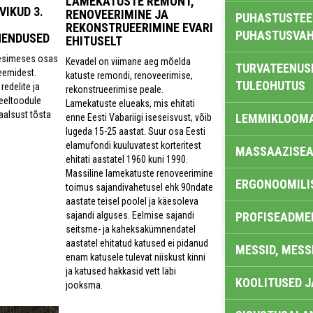
LAMEKATUSTE REMONT,
VIKUD 3.
RENOVEERIMINE JA
PUHASTUSTEE
REKONSTRUEERIMINE EVARI
PUHASTUSVAH
HENDUSED
EHITUSELT
i esimeses osas
Kevadel on viimane aeg mõelda
TURVATEENUS
eemidest.
katuste remondi, renoveerimise,
TULEOHUTUS
redelite ja
rekonstrueerimise peale.
 eeltoodule
Lamekatuste elueaks, mis ehitati
aalsust tõsta
LEMMIKLOOM
enne Eesti Vabariigi iseseisvust, võib
lugeda 15-25 aastat. Suur osa Eesti
elamufondi kuuluvatest korteritest
MASSAAZISEA
ehitati aastatel 1960 kuni 1990.
Massiline lamekatuste renoveerimine
ERGONOOMILI
toimus sajandivahetusel ehk 90ndate
aastate teisel poolel ja käesoleva
PROFISEADME
sajandi alguses. Eelmise sajandi
seitsme- ja kaheksakümnendatel
aastatel ehitatud katused ei pidanud
MESSID, MESS
enam katusele tulevat niiskust kinni
ja katused hakkasid vett läbi
KOOLITUSED 
jooksma.