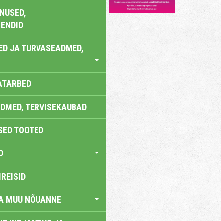
NUSED,
ENDID
ED JA TURVASEADMED,
ATARBED
DMED, TERVISEKAUBAD
SED TOOTED
D
IREISID
JA MUU NÕUANNE