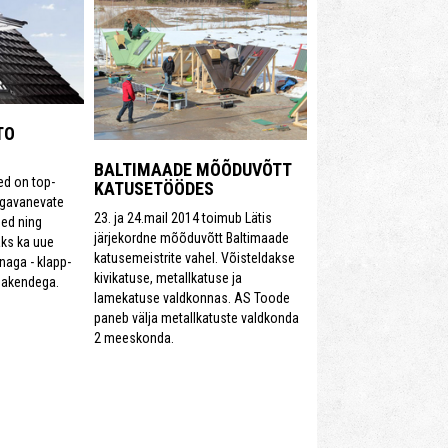
TO
BALTIMAADE MÕÕDUVÕTT
ed on top-
KATUSETÖÖDES
ngavanevate
23. ja 24.mail 2014 toimub Lätis
ed ning
järjekordne mõõduvõtt Baltimaade
aks ka uue
katusemeistrite vahel. Võisteldakse
aga - klapp-
kivikatuse, metallkatuse ja
eakendega.
lamekatuse valdkonnas. AS Toode
paneb välja metallkatuste valdkonda
2 meeskonda.