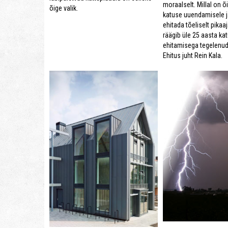
moraalselt. Millal on 
õige valik.
katuse uuendamisele j
ehitada tõeliselt pikaaj
räägib üle 25 aasta ka
ehitamisega tegelenud
Ehitus juht Rein Kala.