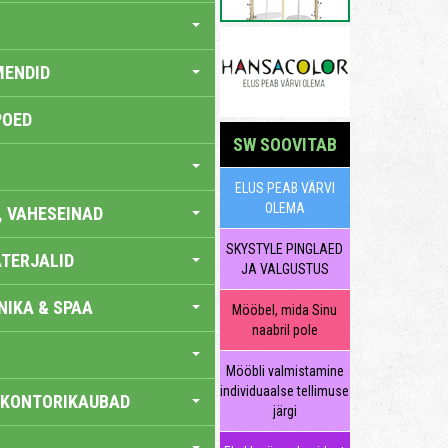
MENDID
POED
SW SOOVITAB
ELUS PEAB VÄRVI
OLEMA
, VAHESEINAD
SKYSTYLE PINGLAED
TERJALID
JA VALGUSTUS
IKA & SPAA
Mööbel, mida Sinu
naabril pole
Mööbli valmistamine
individuaalse tellimuse
 KONTORIKAUBAD
järgi