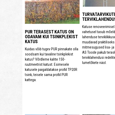
TURVATARVIKUT
TERVIKLAHENDU
Katuse renoveerimisel 
PUR TERASEST KATUS ON
vahetusel tasub mõel
ODAVAM KUI TSINKPLEKIST
lahenduse terviklikkus
KATUS
muudavad praktiliseks
mitmesugused lisa- ja 
Kuidas võib tugev PUR pinnakate olla
AS Toode pakub terask
soodsam kui tavaline tsinkplekist
terviklahendusi redelit
katus? Võrdleme kahte 150-
lumetõkete näol.
ruutmeetrist katust. Esimesele
katusele paigaldatakse profiil TP20R
tsink, teisele sama profiil PUR
kattega.