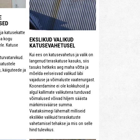
E
SED
ja katusekatte
da kogu
EKSLIKUD VALIKUD
KATUSEVAHETUSEL
ele. Katuse
Kui ees on katusevahetus ja valik on
turvatarvikud.
langenud teraskatuse kasuks, siis
atustele
tasuks hetkeks aeg maha võtta ja
e, käiguteede ja
mõelda eelseisvad valikud läbi
vajaduse ja võimaluste vaatenurgast.
Koonerdamine ei ole kokkuhoid ja
algul kallimate valikutena tunduvad
võimalused võivad hiljem säästa
märkimisväärse summa.
Vaataksimegi lähemalt milliseid
ekslikke valikuid teraskatuste
vahetamisel tehakse ja mis on selle
hind tulevikus.