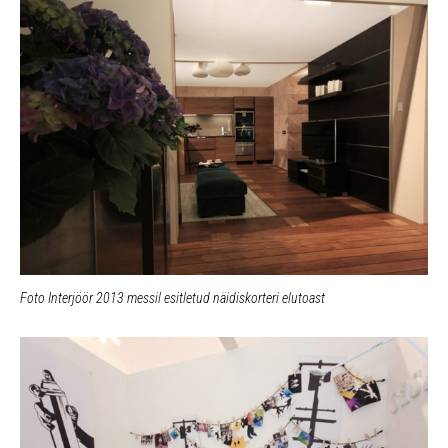
Foto Interjöör 2013 messil esitletud näidiskorteri elutoast