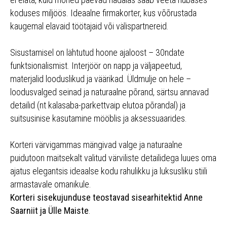
koduses miljöös. Ideaalne firmakorter, kus võõrustada
kaugemal elavaid töötajaid või välispartnereid.
Sisustamisel on lähtutud hoone ajaloost – 30ndate
funktsionalismist. Interjöör on napp ja väljapeetud,
materjalid looduslikud ja väärikad. Üldmulje on hele –
loodusvalged seinad ja naturaalne põrand, särtsu annavad
detailid (nt kalasaba-parkettvaip elutoa põrandal) ja
suitsusinise kasutamine mööblis ja aksessuaarides.
Korteri värvigammas mängivad valge ja naturaalne
puidutoon maitsekalt valitud värviliste detailidega luues oma
ajatus elegantsis ideaalse kodu rahulikku ja luksusliku stiili
armastavale omanikule.
Korteri sisekujunduse teostavad sisearhitektid Anne
Saarniit ja Ülle Maiste
.