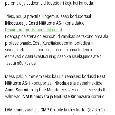
paremaid ja uudsemaid tooteid nii koju kui ka aeda.
Ideid, nõu ja praktilisi kogemusi saab koduportaal
INkodu.ee
ja
Eesti Näituste AS-i
korraldatud
Disaini-inspiratsiooni ülikoolist
.
Loengupidajatena on esindatud värvikas seltskond oma ala
professionaale, Eesti Kunstiakadeemia tootedisaini,
sisearhitektuuri ja mööblidisaini osakonna tudengid
esitlevad disainilavastusi ning saab ka sisekujundajatelt
tasuta nõu küsida.
Mess pakub imetlemiseks ka uusi reaalseid kodusid
Eesti
Näituste AS-i
, koduportaal
INkodu.ee
ja sisearhitektide
Anne Saarniit
ning
Ülle Maiste
eestvedamisel. Messihallis
valmivad
LVM Kinnisvara
ja
Näituste Kinnisvara
korterid.
LVM kinnisvarale
ja
GMP Grupile
kuuluv korter (57,8 m2)