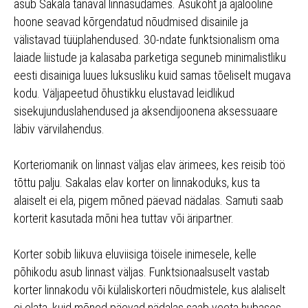
asub Sakala tänaval linnasüdames. Asukoht ja ajalooline
hoone seavad kõrgendatud nõudmised disainile ja
välistavad tüüplahendused. 30-ndate funktsionalism oma
laiade liistude ja kalasaba parketiga seguneb minimalistliku
eesti disainiga luues luksusliku kuid samas tõeliselt mugava
kodu. Väljapeetud õhustikku elustavad leidlikud
sisekujunduslahendused ja aksendijoonena aksessuaare
läbiv värvilahendus.
Korteriomanik on linnast väljas elav ärimees, kes reisib töö
tõttu palju. Sakalas elav korter on linnakoduks, kus ta
alaiselt ei ela, pigem mõned päevad nädalas. Samuti saab
korterit kasutada mõni hea tuttav või äripartner.
Korter sobib liikuva eluviisiga töisele inimesele, kelle
põhikodu asub linnast väljas. Funktsionaalsuselt vastab
korter linnakodu või külaliskorteri nõudmistele, kus alaliselt
ei elata, kuid mõned päevad nädalas saab veeta hubases