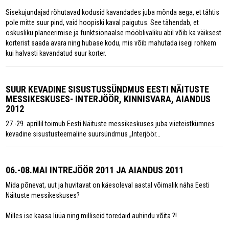
Sisekujundajad rõhutavad kodusid kavandades juba mõnda aega, et tähtis
pole mitte suur pind, vaid hoopiski kaval paigutus. See tähendab, et
oskusliku planeerimise ja funktsionaalse mööblivaliku abil võib ka väiksest
korterist saada avara ning hubase kodu, mis võib mahutada isegi rohkem
kui halvasti kavandatud suur korter.
SUUR KEVADINE SISUSTUSSÜNDMUS EESTI NÄITUSTE
MESSIKESKUSES- INTERJÖÖR, KINNISVARA, AIANDUS
2012
27.-29. aprillil toimub Eesti Näituste messikeskuses juba viieteistkümnes
kevadine sisustusteemaline suursündmus „Interjöör...
06.-08.MAI INTREJÖÖR 2011 JA AIANDUS 2011
Mida põnevat, uut ja huvitavat on käesoleval aastal võimalik näha Eesti
Näituste messikeskuses?
Milles ise kaasa lüüa ning milliseid toredaid auhindu võita ?!