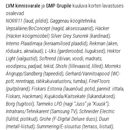
LVM kinnisvarale
ja
GMP Grupile
kuuluva korteri lavastuses
osalevad:
NORR11 (laud, pildid); Gaggenau köögitehnika;
Vepsäläine/BoConcept (nagid, aksessuaarid); Häcker
(Häcker köögimööbel) Silver Grey Sunorek (kardinad);
Interno Plaadimaja (keraamilised plaadid); Rekman (aken,
rõduuks, aknalaud); L-Uks (garderoobid, liuguksed); Hektor
Light (valgustid); Softrend (diivan, voodi, madrats,
voodipesu, padjad, tekid; Shishi (lillevaasid, lilled); Morreks
Ärigrupp/Sandberg (tapeedid); Gerhard/Vannitoapood (WC-
pott, renntrapp, rätikukuivatustoru, tumba); FineFloors
(puitpõrand); Fiskars Estonia (lauanõud, potid, pannid: iittala,
Fiskars, Hackman); Kujukoda/Kaitsekate (lükanduksed);
Borg (tugitool); Tarmeko LPD (nagi “Juss” ja “Kuusk”);
Intratrans/Tehnikarent (Samsung TV); Schneider Electric
(lülitid, pistikud); Grohe (F-Digital Deluxe duss); Duuri
(metall-liistud); Summering/E-sisustus (terrass, liistud);