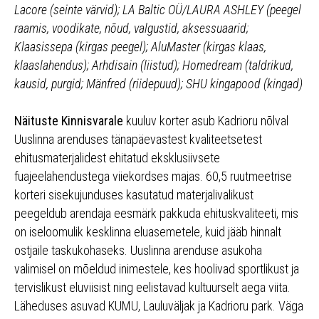
Lacore (seinte värvid); LA Baltic OÜ/LAURA ASHLEY (peegel
raamis, voodikate, nõud, valgustid, aksessuaarid;
Klaasissepa (kirgas peegel); AluMaster (kirgas klaas,
klaaslahendus); Arhdisain (liistud); Homedream (taldrikud,
kausid, purgid; Mänfred (riidepuud); SHU kingapood (kingad)
Näituste Kinnisvarale
kuuluv korter asub Kadrioru nõlval
Uuslinna arenduses tänapäevastest kvaliteetsetest
ehitusmaterjalidest ehitatud eksklusiivsete
fuajeelahendustega viiekordses majas. 60,5 ruutmeetrise
korteri sisekujunduses kasutatud materjalivalikust
peegeldub arendaja eesmärk pakkuda ehituskvaliteeti, mis
on iseloomulik kesklinna eluasemetele, kuid jääb hinnalt
ostjaile taskukohaseks. Uuslinna arenduse asukoha
valimisel on mõeldud inimestele, kes hoolivad sportlikust ja
tervislikust eluviisist ning eelistavad kultuurselt aega viita.
Läheduses asuvad KUMU, Lauluväljak ja Kadrioru park. Väga