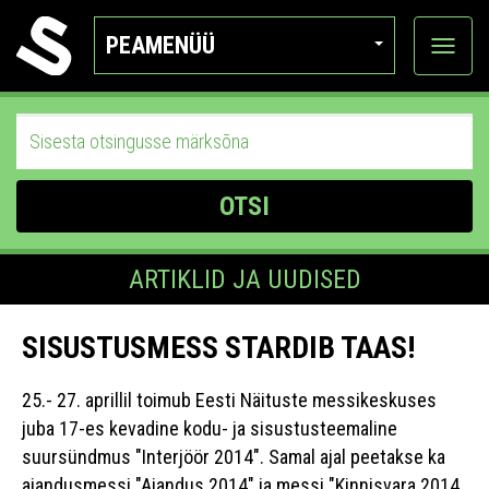
PEAMENÜÜ
Ava
katego
OTSI
ARTIKLID JA UUDISED
SISUSTUSMESS STARDIB TAAS!
25.- 27. aprillil toimub Eesti Näituste messikeskuses
juba 17-es kevadine kodu- ja sisustusteemaline
suursündmus "Interjöör 2014". Samal ajal peetakse ka
aiandusmessi "Aiandus 2014" ja messi "Kinnisvara 2014.