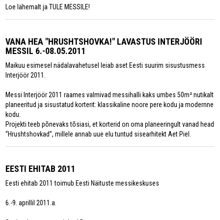
Loe lähemalt ja TULE MESSILE!
VANA HEA "HRUSHTSHOVKA!" LAVASTUS INTERJÖÖRI
MESSIL 6.-08.05.2011
Maikuu esimesel nädalavahetusel leiab aset Eesti suurim sisustusmess
Interjöör 2011.
Messi Interjöör 2011 raames valmivad messihalli kaks umbes 50m² nutikalt
planeeritud ja sisustatud korterit: klassikaline noore pere kodu ja modernne
kodu.
Projekti teeb põnevaks tõsiasi, et korterid on oma planeeringult vanad head
“Hrushtshovkad”, millele annab uue elu tuntud sisearhitekt Aet Piel.
EESTI EHITAB 2011
Eesti ehitab 2011 toimub Eesti Näituste messikeskuses
6.-9. aprillil 2011.a.