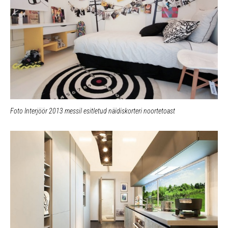
Foto Interjöör 2013 messil esitletud näidiskorteri noortetoast