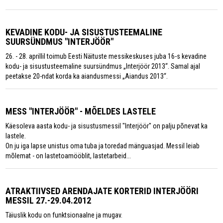
KEVADINE KODU- JA SISUSTUSTEEMALINE
SUURSÜNDMUS "INTERJÖÖR"
26. - 28. aprillil toimub Eesti Näituste messikeskuses juba 16-s kevadine
kodu- ja sisustusteemaline suursündmus „Interjöör 2013“. Samal ajal
peetakse 20-ndat korda ka aiandusmessi „Aiandus 2013“.
MESS "INTERJÖÖR" - MÕELDES LASTELE
Käesoleva aasta kodu- ja sisustusmessil "Interjöör" on palju põnevat ka
lastele.
On ju iga lapse unistus oma tuba ja toredad mänguasjad. Messil leiab
mõlemat - on lastetoamööblit, lastetarbeid...
ATRAKTIIVSED ARENDAJATE KORTERID INTERJÖÖRI
MESSIL 27.-29.04.2012
Täiuslik kodu on funktsionaalne ja mugav.