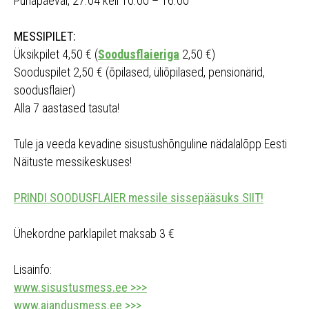
Pühapäeval, 27.04 kell 10.00 – 16.00
MESSIPILET:
Üksikpilet 4,50 € (
Soodusflaieriga
2,50 €)
Sooduspilet 2,50 € (õpilased, üliõpilased, pensionärid,
soodusflaier)
Alla 7 aastased tasuta!
Tule ja veeda kevadine sisustushõnguline nädalalõpp Eesti
Näituste messikeskuses!
PRINDI SOODUSFLAIER messile sissepääsuks SIIT!
Ühekordne parklapilet maksab 3 €
Lisainfo:
www.sisustusmess.ee >>>
www.aiandusmess.ee >>>