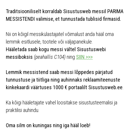
Traditsiooniliselt korraldab Sisustusweb messil PARIMA
MESSISTENDI valimise, et tunnustada tublisid firmasid.
Nii on kõigil messikülastajatel võimalust anda hääl oma
lemmik esitlusele, tootele või väljapanekule.
Hääletada saab kogu messi vältel Sisustuswebi
messiboksis
(peahallis C104)
ning
SIIN >>>
Lemmik messistend saab messi lõppedes pärjatud
tunnustuse ja tiitliga ning auhinnaks reklaamiteenuste
kinkekaardi väärtuses 1000 € portaalilt Sisustusweb.ee
.
Ka kõigi hääletajate vahel loositakse sisustusteemalisi ja
praktilisi auhindu.
Oma silm on kuningas ning iga hääl loeb!