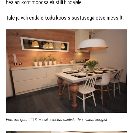
hea asukoht moodsa elustiili hindajale.
Tule ja vali endale kodu koos sisustusega otse messilt.
Foto Interjöör 2013 messil esitletud näidiskorteri avatud köögist