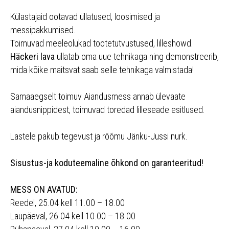
Külastajaid ootavad üllatused, loosimised ja
messipakkumised.
Toimuvad meeleolukad tootetutvustused, lilleshowd.
Häckeri lava
üllatab oma uue tehnikaga ning demonstreerib,
mida kõike maitsvat saab selle tehnikaga valmistada!
Samaaegselt toimuv Aiandusmess annab ülevaate
aiandusnippidest, toimuvad toredad lilleseade esitlused.
Lastele pakub tegevust ja rõõmu Jänku-Jussi nurk.
Sisustus-ja koduteemaline õhkond on garanteeritud!
MESS ON AVATUD:
Reedel, 25.04 kell 11.00 – 18.00
Laupäeval, 26.04 kell 10.00 – 18.00