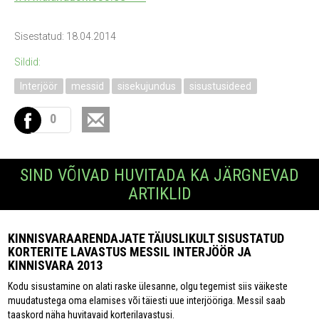
Sisestatud: 18.04.2014
Sildid:
Interjöör
messid
sisekujundus
sisustusideed
0
SIND VÕIVAD HUVITADA KA JÄRGNEVAD
ARTIKLID
KINNISVARAARENDAJATE TÄIUSLIKULT SISUSTATUD
KORTERITE LAVASTUS MESSIL INTERJÖÖR JA
KINNISVARA 2013
Kodu sisustamine on alati raske ülesanne, olgu tegemist siis väikeste
muudatustega oma elamises või täiesti uue interjööriga. Messil saab
taaskord näha huvitavaid korterilavastusi.