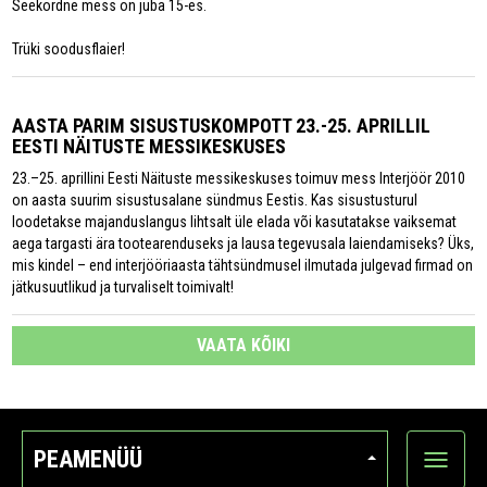
Seekordne mess on juba 15-es.
Trüki soodusflaier!
AASTA PARIM SISUSTUSKOMPOTT 23.-25. APRILLIL
EESTI NÄITUSTE MESSIKESKUSES
23.–25. aprillini Eesti Näituste messikeskuses toimuv mess Interjöör 2010
on aasta suurim sisustusalane sündmus Eestis. Kas sisustusturul
loodetakse majanduslangus lihtsalt üle elada või kasutatakse vaiksemat
aega targasti ära tootearenduseks ja lausa tegevusala laiendamiseks? Üks,
mis kindel – end interjööriaasta tähtsündmusel ilmutada julgevad firmad on
jätkusuutlikud ja turvaliselt toimivalt!
VAATA KÕIKI
PEAMENÜÜ
Ava
kategoo