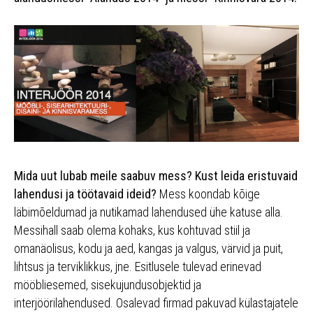
Mida uut lubab meile saabuv mess? Kust leida eristuvaid
lahendusi ja töötavaid ideid?
Mess koondab kõige
läbimõeldumad ja nutikamad lahendused ühe katuse alla.
Messihall saab olema kohaks, kus kohtuvad stiil ja
omanäolisus, kodu ja aed, kangas ja valgus, värvid ja puit,
lihtsus ja terviklikkus, jne. Esitlusele tulevad erinevad
mööbliesemed, sisekujundusobjektid ja
interjöörilahendused. Osalevad firmad pakuvad külastajatele