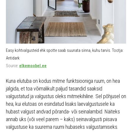
Easy kohtvalgusteid ehk spotte saab suunata sinna, kuhu tarvis. Tootja:
Antidark
Source:
elkemoobel.ee
Kuna elutuba on kodus mitme funktsiooniga ruum, on hea
jälgida, et toa võimalikult paljud tasandid saaksid
valgustatud ja valgustus oleks mitmekihiline. Sel põhjusel on
hea, kui elutoas on esindatud lisaks laevalgustusele ka
hubast valgust andvad põranda- või seinalambid. Näiteks
annab üks (või veel parem – kaks) seinavalgusti piisava
valgustuse ka suurema ruumi hubaseks valgustamiseks.