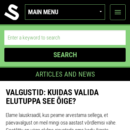
MAIN MENU
View
categor
SEARCH
ARTICLES AND NEWS
VALGUSTID: KUIDAS VALIDA
ELUTUPPA SEE ÕIGE?
Elame laiuskraadil, kus peame arvestama sellega, et
päevavalgust on meil mingi osa aastast võrdlemisi vähe.