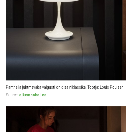
Panthella juhtmevaba valgusti on disainiklassika. Tootja: Louis Poulsen
Source:
elkemoobel.ee