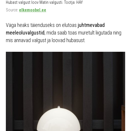
Hubast valgust loov Matin valgusti. Tootja: HAY
Source:
elkemoobel.ee
Väga heaks täienduseks on elutoas
juhtmevabad
meeleoluvalgustid
, mida saab toas muretult liigutada ning
mis annavad valgust ja loovad hubasust.