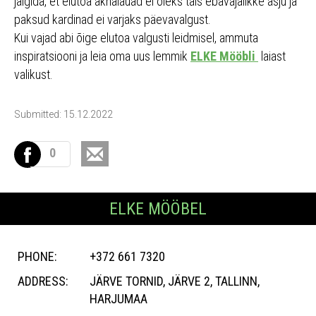
jälgida, et elutoa aknalauad ei oleks täis ebavajalikke asju ja
paksud kardinad ei varjaks päevavalgust.
Kui vajad abi õige elutoa valgusti leidmisel, ammuta
inspiratsiooni ja leia oma uus lemmik
ELKE Mööbli
laiast
valikust.
Submitted: 15.12.2022
0
ELKE MÖÖBEL
PHONE:
+372 661 7320
ADDRESS:
JÄRVE TORNID, JÄRVE 2, TALLINN,
HARJUMAA