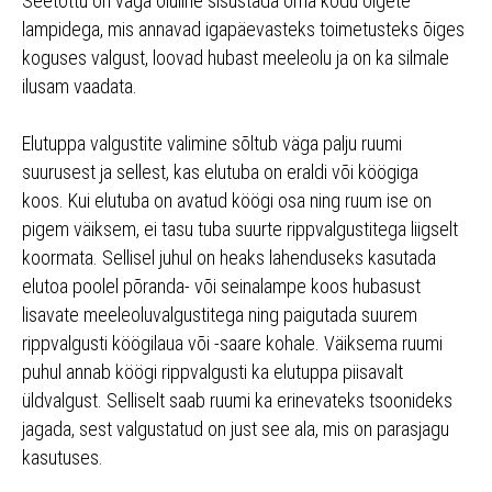
Seetõttu on väga oluline sisustada oma kodu õigete
lampidega, mis annavad igapäevasteks toimetusteks õiges
koguses valgust, loovad hubast meeleolu ja on ka silmale
ilusam vaadata.
Elutuppa valgustite valimine sõltub väga palju ruumi
suurusest ja sellest, kas elutuba on eraldi või köögiga
koos. Kui elutuba on avatud köögi osa ning ruum ise on
pigem väiksem, ei tasu tuba suurte rippvalgustitega liigselt
koormata. Sellisel juhul on heaks lahenduseks kasutada
elutoa poolel põranda- või seinalampe koos hubasust
lisavate meeleoluvalgustitega ning paigutada suurem
rippvalgusti köögilaua või -saare kohale. Väiksema ruumi
puhul annab köögi rippvalgusti ka elutuppa piisavalt
üldvalgust. Selliselt saab ruumi ka erinevateks tsoonideks
jagada, sest valgustatud on just see ala, mis on parasjagu
kasutuses.