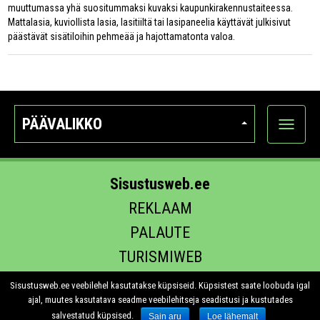
muuttumassa yhä suositummaksi kuvaksi kaupunkirakennustaiteessa.
Mattalasia, kuviollista lasia, lasitiiltä tai lasipaneelia käyttävät julkisivut
päästävät sisätiloihin pehmeää ja hajottamatonta valoa.
PÄÄVALIKKO
Näytä
kategori
Sisustusweb.ee
REKLAAM
PALAUTE
TURISMIWEB
EHITUS.EE
Sisustusweb.ee veebilehel kasutatakse küpsiseid. Küpsistest saate loobuda igal
ajal, muutes kasutatava seadme veebilehitseja seadistusi ja kustutades
salvestatud küpsised.
Sain aru
Loe lähemalt