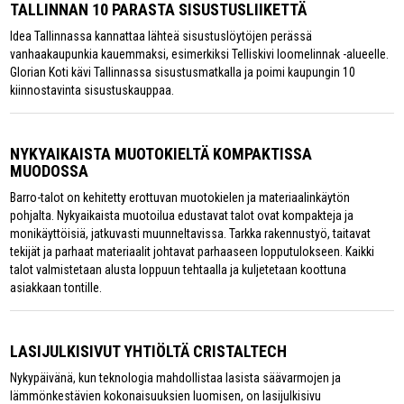
TALLINNAN 10 PARASTA SISUSTUSLIIKETTÄ
Idea Tallinnassa kannattaa lähteä sisustuslöytöjen perässä
vanhaakaupunkia kauemmaksi, esimerkiksi Telliskivi loomelinnak -alueelle.
Glorian Koti kävi Tallinnassa sisustusmatkalla ja poimi kaupungin 10
kiinnostavinta sisustuskauppaa.
NYKYAIKAISTA MUOTOKIELTÄ KOMPAKTISSA
MUODOSSA
Barro-talot on kehitetty erottuvan muotokielen ja materiaalinkäytön
pohjalta. Nykyaikaista muotoilua edustavat talot ovat kompakteja ja
monikäyttöisiä, jatkuvasti muunneltavissa. Tarkka rakennustyö, taitavat
tekijät ja parhaat materiaalit johtavat parhaaseen lopputulokseen. Kaikki
talot valmistetaan alusta loppuun tehtaalla ja kuljetetaan koottuna
asiakkaan tontille.
LASIJULKISIVUT YHTIÖLTÄ CRISTALTECH
Nykypäivänä, kun teknologia mahdollistaa lasista säävarmojen ja
lämmönkestävien kokonaisuuksien luomisen, on lasijulkisivu