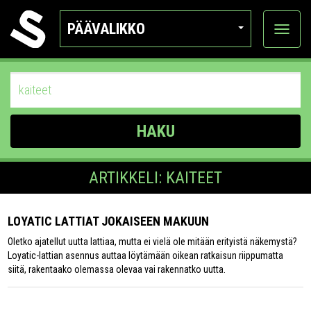
PÄÄVALIKKO
Näytä
kategor
HAKU
ARTIKKELI: KAITEET
LOYATIC LATTIAT JOKAISEEN MAKUUN
Oletko ajatellut uutta lattiaa, mutta ei vielä ole mitään erityistä näkemystä?
Loyatic-lattian asennus auttaa löytämään oikean ratkaisun riippumatta
siitä, rakentaako olemassa olevaa vai rakennatko uutta.