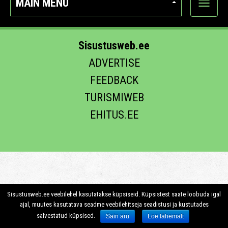
MAIN MENU
Show
categor
Sisustusweb.ee
ADVERTISE
FEEDBACK
TURISMIWEB
EHITUS.EE
Sisustusweb.ee veebilehel kasutatakse küpsiseid. Küpsistest saate loobuda igal
ajal, muutes kasutatava seadme veebilehitseja seadistusi ja kustutades
salvestatud küpsised.
Sain aru
Loe lähemalt