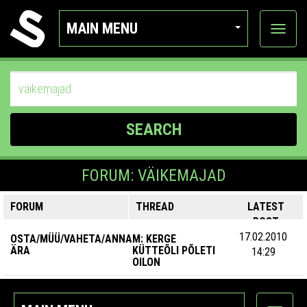
MAIN MENU
View
categor
SEARCH
FORUM: VÄIKEMAJAD
FORUM
THREAD
LATEST
POST
17.02.2010
OSTA/MÜÜ/VAHETA/ANNA
M: KERGE
ÄRA
KÜTTEÕLI PÕLETI
14:29
OILON