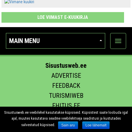
LOE VIIMAST E-KUUKIRJA
MAIN MENU
Show
categor
Sisustusweb.ee
ADVERTISE
FEEDBACK
TURISMIWEB
EHITUS.EE
Sisustusweb.ee veebilehel kasutatakse küpsiseid. Küpsistest saate loobuda igal
ajal, muutes kasutatava seadme veebilehitseja seadistusi ja kustutades
salvestatud küpsised.
Sain aru
Loe lähemalt