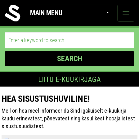
MAIN MENU
View
categor
SEARCH
LIITU E-KUUKIRJAGA
HEA SISUSTUSHUVILINE!
Meil on hea meel informeerida Sind igakuiselt e-kuukirja
kaudu erinevatest, põnevatest ning kasulikest hooajalistest
sisustusuudistest.