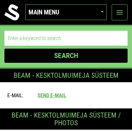
MAIN MENU
View
categor
SEARCH
BEAM - KESKTOLMUIMEJA SÜSTEEM
E-MAIL:
SEND E-MAIL
BEAM - KESKTOLMUIMEJA SÜSTEEM /
PHOTOS