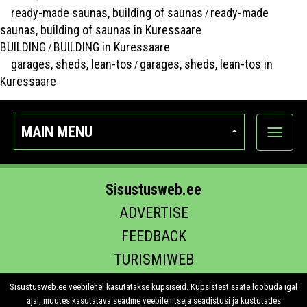
ready-made saunas, building of saunas
ready-made
/
saunas, building of saunas in Kuressaare
BUILDING
BUILDING in Kuressaare
/
garages, sheds, lean-tos
garages, sheds, lean-tos in
/
Kuressaare
MAIN MENU
Show
categor
Sisustusweb.ee
ADVERTISE
FEEDBACK
TURISMIWEB
EHITUS.EE
Sisustusweb.ee veebilehel kasutatakse küpsiseid. Küpsistest saate loobuda igal
ajal, muutes kasutatava seadme veebilehitseja seadistusi ja kustutades