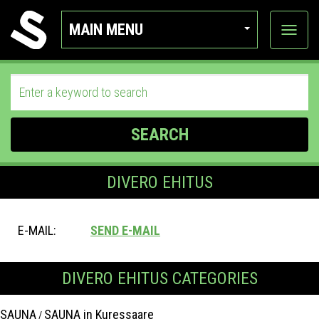
MAIN MENU
View
categor
SEARCH
DIVERO EHITUS
E-MAIL:
SEND E-MAIL
DIVERO EHITUS CATEGORIES
SAUNA
SAUNA in Kuressaare
/