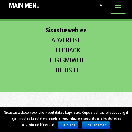
MAIN MENU
Show
categor
Sisustusweb.ee
ADVERTISE
FEEDBACK
TURISMIWEB
EHITUS.EE
Sisustusweb.ee veebilehel kasutatakse küpsiseid. Küpsistest saate loobuda igal
ajal, muutes kasutatava seadme veebilehitseja seadistusi ja kustutades
salvestatud küpsised.
Sain aru
Loe lähemalt