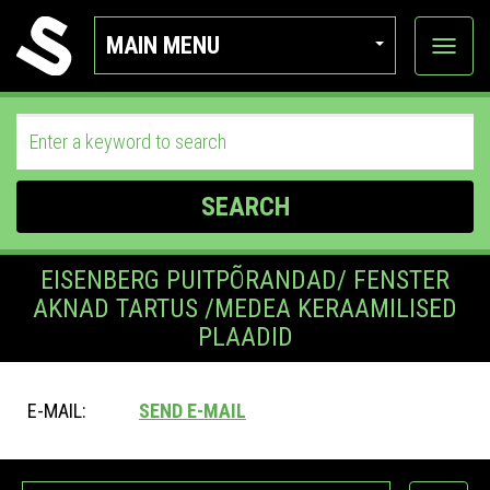
MAIN MENU
View
categor
SEARCH
EISENBERG PUITPÕRANDAD/ FENSTER
AKNAD TARTUS /MEDEA KERAAMILISED
PLAADID
E-MAIL:
SEND E-MAIL