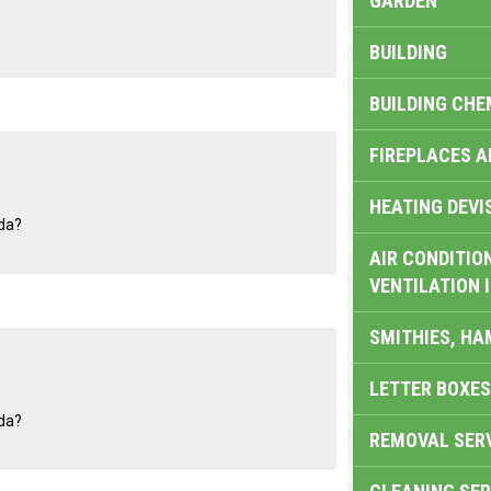
GARDEN
BUILDING
BUILDING CHE
FIREPLACES 
HEATING DEVI
ida?
AIR CONDITION
VENTILATION 
SMITHIES, H
LETTER BOXES
ida?
REMOVAL SER