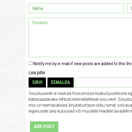
Notify me by e-mail if new posts are added to this thr
Lisa pilte
SIRVI
EEMALDA
Sisustusweb ei vastuta foorumisse lisatud postituste e
kättesaadavaks tehtud internetilehtede sisu eest. Sisus
mis on teemavälised, kirjutatud teise isiku nimel, solva
tegevusele üles kutsuvad või muudele headele tavadele m
ADD POST