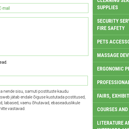
CLEANING SER
SUPPLIES
SECURITY SER
FIRE SAFETY
PETS ACCESS
MASSAGE DEV
ead.
ERGONOMIC P
PROFESSIONA
ga nende sisu, samuti postituste kaudu
FAIRS, EXHIBI
tusweb jätab endale õiguse kustutada postitused,
vad, labased, vaenu õhutavad, ebaseaduslikule
itte vastavad.
COURSES AND 
LITERATURE A