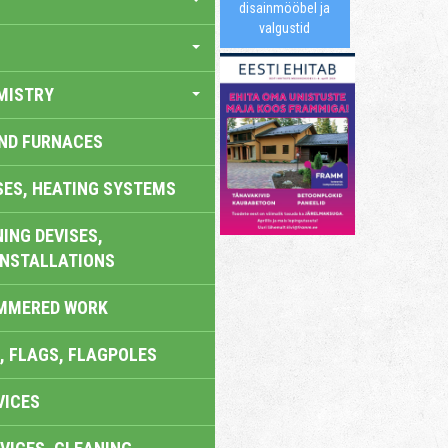
disainmööbel ja
valgustid
MISTRY
AND FURNACES
SES, HEATING SYSTEMS
ING DEVISES,
INSTALLATIONS
AMMERED WORK
, FLAGS, FLAGPOLES
VICES