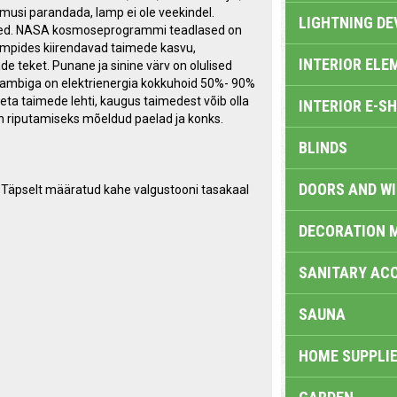
musi parandada, lamp ei ole veekindel.
LIGHTNING DE
illed. NASA kosmoseprogrammi teadlased on
lampides kiirendavad taimede kasvu,
INTERIOR ELE
e teket. Punane ja sinine värv on olulised
elambiga on elektrienergia kokkuhoid 50%- 90%
ta taimede lehti, kaugus taimedest võib olla
INTERIOR E-S
on riputamiseks mõeldud paelad ja konks.
BLINDS
DOORS AND W
. Täpselt määratud kahe valgustooni tasakaal
DECORATION 
SANITARY ACC
SAUNA
HOME SUPPLIE