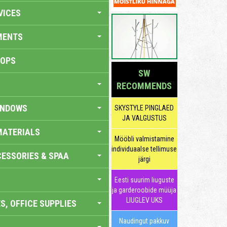
VICES
MENTS
HOPS
SW
RECOMMENDS
INDOWS
SKYSTYLE PINGLAED
JA VALGUSTUS
MATERIALS
Mööbli valmistamine
individuaalse tellimuse
ESSORIES & SPAA
järgi
Eesti suurim liuguste
ja garderoobide müüja
LIUGLEV UKS
S, OFFICE SUPPLIES
Naudingut pakkuv