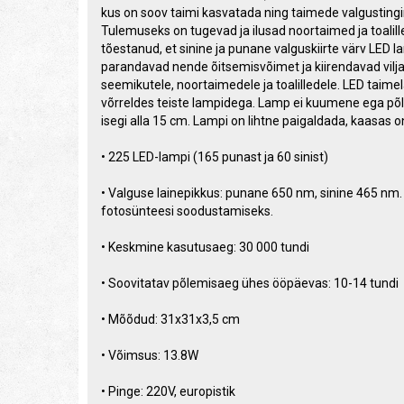
kus on soov taimi kasvatada ning taimede valgustingi
Tulemuseks on tugevad ja ilusad noortaimed ja toal
tõestanud, et sinine ja punane valguskiirte värv LED 
parandavad nende õitsemisvõimet ja kiirendavad viljad
seemikutele, noortaimedele ja toalilledele. LED taim
võrreldes teiste lampidega. Lamp ei kuumene ega põle
isegi alla 15 cm. Lampi on lihtne paigaldada, kaasas 
• 225 LED-lampi (165 punast ja 60 sinist)
• Valguse lainepikkus: punane 650 nm, sinine 465 nm
fotosünteesi soodustamiseks.
• Keskmine kasutusaeg: 30 000 tundi
• Soovitatav põlemisaeg ühes ööpäevas: 10-14 tundi
• Mõõdud: 31x31x3,5 cm
• Võimsus: 13.8W
• Pinge: 220V, europistik