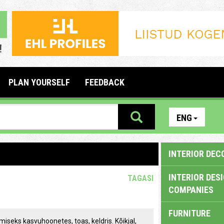
PLAN YOURSELF
FEEDBACK
ENG
INTERIOR DEC
INTERIOR DES
TAGASI
COMPANIES
FURNITURE
eks kasvuhoonetes, toas, keldris. Kõikjal,