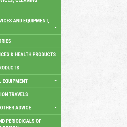
VICES, CLEANING
VICES AND EQUIPMENT,
ORIES
ICES & HEALTH PRODUCTS
RODUCTS
L EQUIPMENT
TION TRAVELS
OTHER ADVICE
ND PERIODICALS OF