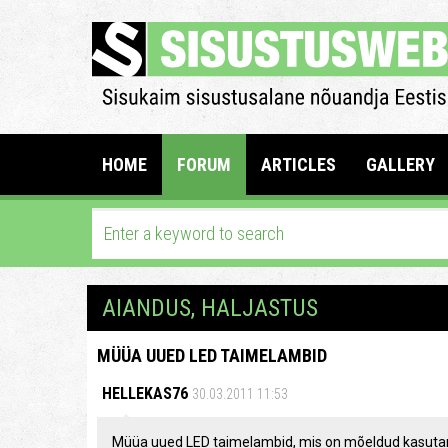
HOME
FORUM
ARTICLES
GALLERY
AIANDUS, HALJASTUS
MÜÜA UUED LED TAIMELAMBID
HELLEKAS76
30.03.2011 11:53
Müüa uued LED taimelambid, mis on mõeldud kasutamis