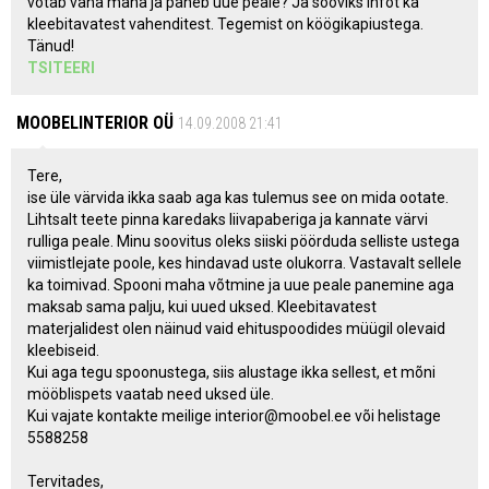
võtab vana maha ja paneb uue peale? Ja sooviks infot ka
kleebitavatest vahenditest. Tegemist on köögikapiustega.
Tänud!
TSITEERI
MOOBELINTERIOR OÜ
14.09.2008 21:41
Tere,
ise üle värvida ikka saab aga kas tulemus see on mida ootate.
Lihtsalt teete pinna karedaks liivapaberiga ja kannate värvi
rulliga peale. Minu soovitus oleks siiski pöörduda selliste ustega
viimistlejate poole, kes hindavad uste olukorra. Vastavalt sellele
ka toimivad. Spooni maha võtmine ja uue peale panemine aga
maksab sama palju, kui uued uksed. Kleebitavatest
materjalidest olen näinud vaid ehituspoodides müügil olevaid
kleebiseid.
Kui aga tegu spoonustega, siis alustage ikka sellest, et mõni
mööblispets vaatab need uksed üle.
Kui vajate kontakte meilige interior@moobel.ee või helistage
5588258
Tervitades,