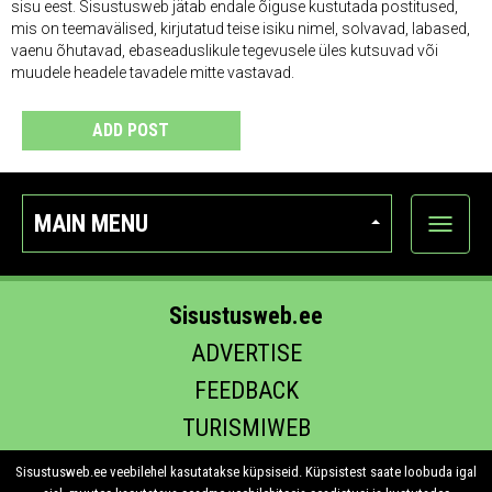
sisu eest. Sisustusweb jätab endale õiguse kustutada postitused,
mis on teemavälised, kirjutatud teise isiku nimel, solvavad, labased,
vaenu õhutavad, ebaseaduslikule tegevusele üles kutsuvad või
muudele headele tavadele mitte vastavad.
ADD POST
MAIN MENU
Show
categor
Sisustusweb.ee
ADVERTISE
FEEDBACK
TURISMIWEB
EHITUS.EE
Sisustusweb.ee veebilehel kasutatakse küpsiseid. Küpsistest saate loobuda igal