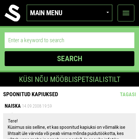
MAIN MENU
View
categor
SEARCH
KÜSI NÕU MÖÖBLISPETSIALISTILT
SPOONITUD KAPIUKSED
TAGASI
NAISKA
14.09.2008 19:59
Tere!
Küsimus siis selline, et kas spoonitud kapiuksi on võimalik ise
lihtsalt üle värvida või peab viima mõnda puidutöökotta, kes