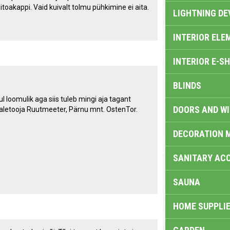
toakappi. Vaid kuivalt tolmu pühkimine ei aita.
LIGHTNING DE
INTERIOR ELE
INTERIOR E-S
BLINDS
l loomulik aga siis tuleb mingi aja tagant
DOORS AND W
aaletooja Ruutmeeter, Pärnu mnt. OstenTor.
DECORATION 
SANITARY ACC
SAUNA
HOME SUPPLIE