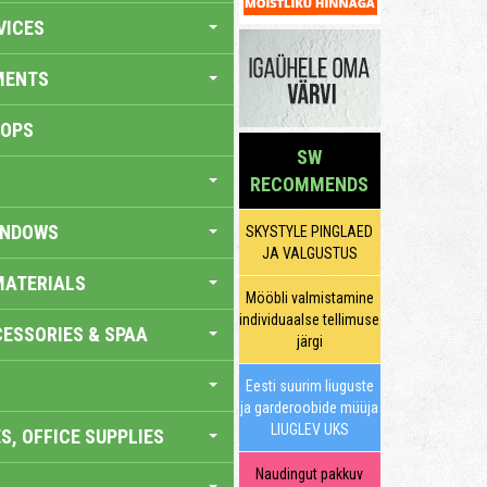
VICES
MENTS
HOPS
SW
RECOMMENDS
INDOWS
SKYSTYLE PINGLAED
JA VALGUSTUS
MATERIALS
Mööbli valmistamine
individuaalse tellimuse
ESSORIES & SPAA
järgi
Eesti suurim liuguste
ja garderoobide müüja
LIUGLEV UKS
S, OFFICE SUPPLIES
Naudingut pakkuv