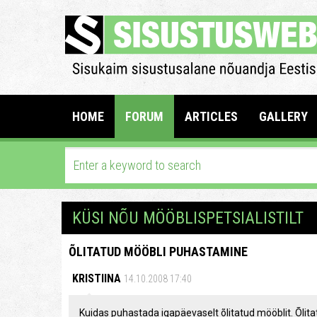
HOME
FORUM
ARTICLES
GALLERY
KÜSI NÕU MÖÖBLISPETSIALISTILT
ÕLITATUD MÖÖBLI PUHASTAMINE
KRISTIINA
14.10.2008 17:40
Kuidas puhastada igapäevaselt õlitatud mööblit. Õlita