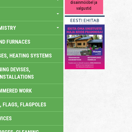
disainmööbel ja
valgustid
MISTRY
AND FURNACES
SES, HEATING SYSTEMS
ING DEVISES,
INSTALLATIONS
AMMERED WORK
, FLAGS, FLAGPOLES
VICES