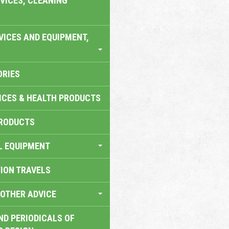
VICES, CLEANING
VICES AND EQUIPMENT,
ORIES
ICES & HEALTH PRODUCTS
RODUCTS
L EQUIPMENT
TION TRAVELS
OTHER ADVICE
ND PERIODICALS OF