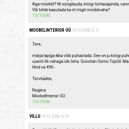
Aga mööblit? Nt söögilauda, köögi töötasapinda, vanni
Või tohib kasutada ka nt migit mööblivaha?
TSITEERI
MOOBELINTERIOR OÜ
14.10.2008 22:11
Tere,
märja lapiga ikka võib puhastada. See on ju köögi puhu
uuesti õli-vahaga üle teha. Soovitan Osmo TopOil. M
Hind ca 490.-.
Tervitades,
Regiina
MoobelInterior OÜ
TSITEERI
VILLU
19.10.2008 16:54