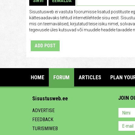
SIRVI
EEMALDA
Sisustusweb ei vastuta foorumisse lisatud postituste e
kättesaadavaks tehtud internetilehtede sisu eest. Sisus
mis on teemavälised, kirjutatud teise isiku nimel, solva
tegevusele üles kutsuvad või muudele headele tavadele m
ADD POST
HOME
FORUM
ARTICLES
PLAN YOU
JOIN O
Sisustusweb.ee
ADVERTISE
FEEDBACK
TURISMIWEB