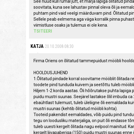
See nüüd küll rumal jutt, et märja lapiga õlitatud pind
soovitata, kuna see lahustav pinnal oleva õli ja eemal
puhtam pind vaid veelgi määrduvam pind. Õlitatud pind
Sellele peab eelmema aga väga korralik pinna puhast
viimistluse osaks ja tulemus ei ole kena.
TSITEERI
KATJA
20.10.2008 08:30
Firma Oriens on õlitatud tammepuidust mööbli hoolda
HOOLDUSJUHEND
1.Õlitatud pindade korral soovitame mööblit õlitada r
toodete pind tunduda kuivem ja seetõttu tuleb mööblit
Hiljem 1-2 korda aastas. Õli hõõrutakse puhta lapiga p
puidu mustri suunas. Seejärel lastakse õlil imbuda ca
ebaühtlast tulemust, tuleb üleliigne õli eemaldada kui
mustri suunas (kehtib õlitatud mööbli kohta).
Tooteid pakendist eemaldades, võib puidu pind tunduda
tegu on loodusliku materjaliga, on puit õli endasse 
tuleb uuesti kergelt õlitada nagu eelpool mainitud. 
kergelt liivapaberiga (150) puidu mustri suunas enne õ