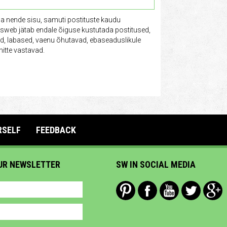
ga nende sisu, samuti postituste kaudu
tusweb jätab endale õiguse kustutada postitused,
vad, labased, vaenu õhutavad, ebaseaduslikule
itte vastavad.
RSELF
FEEDBACK
UR NEWSLETTER
SW IN SOCIAL MEDIA