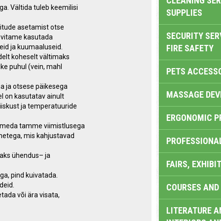
CLEANING SER
a. Vältida tuleb keemilisi
SUPPLIES
oitude asetamist otse
SECURITY SER
oovitame kasutada
eid ja kuumaaluseid.
FIRE SAFETY
delt koheselt vältimaks
like puhul (vein, mahl
PETS ACCESS
a ja otsese päikesega
MASSAGE DEV
l on kasutatav ainult
niiskust ja temperatuuride
ERGONOMIC P
tumeda tamme viimistlusega
semetega, mis kahjustavad
PROFESSIONA
imaks ühendus– ja
FAIRS, EXHIBI
ga, pind kuivatada.
deid.
COURSES AND 
etada või ära visata,
LITERATURE A