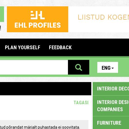
PLAN YOURSELF
FEEDBACK
ENG
INTERIOR DEC
INTERIOR DES
TAGASI
COMPANIES
FURNITURE
tud põrandat märjalt puhastada ei soovitata.