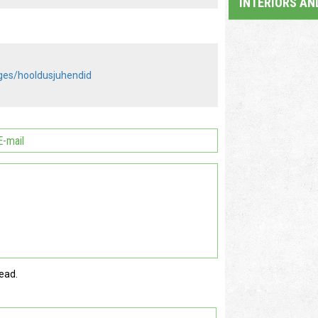
INTERIORS AN
ages/hooldusjuhendid
ead.