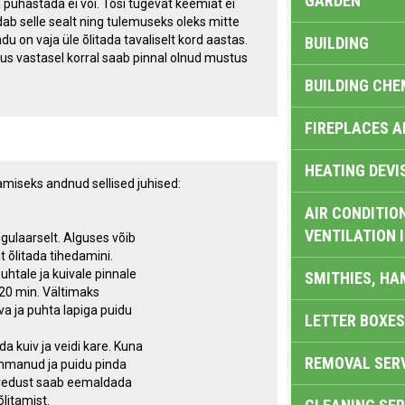
GARDEN
a puhastada ei või. Tõsi tugevat keemiat ei
dab selle sealt ning tulemuseks oleks mitte
u on vaja üle õlitada tavaliselt kord aastas.
BUILDING
us vastasel korral saab pinnal olnud mustus
BUILDING CHE
FIREPLACES 
HEATING DEVI
miseks andnud sellised juhised:
AIR CONDITION
VENTILATION 
egulaarselt. Alguses võib
 õlitada tihedamini.
uhtale ja kuivale pinnale
SMITHIES, H
 20 min. Vältimaks
va ja puhta lapiga puidu
LETTER BOXES
 kuiv ja veidi kare. Kuna
REMOVAL SER
tõmmanud ja puidu pinda
Karedust saab eemaldada
litamist.