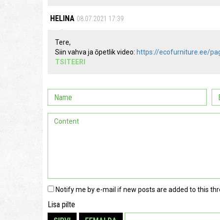
HELINA
08.07.2021 17:39
Tere,
Siin vahva ja ōpetlik video:
https://ecofurniture.ee/p
TSITEERI
Notify me by e-mail if new posts are added to this thr
Lisa pilte