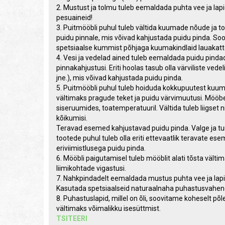
2. Mustust ja tolmu tuleb eemaldada puhta vee ja lapig
pesuaineid!
3. Puitmööbli puhul tuleb vältida kuumade nõude ja t
puidu pinnale, mis võivad kahjustada puidu pinda. S
spetsiaalse kummist põhjaga kuumakindlaid lauakatt
4. Vesi ja vedelad ained tuleb eemaldada puidu pinda
pinnakahjustusi. Eriti hoolas tasub olla värviliste vede
jne.), mis võivad kahjustada puidu pinda.
5. Puitmööbli puhul tuleb hoiduda kokkupuutest kuum
vältimaks pragude teket ja puidu värvimuutusi. Mööbe
siseruumides, toatemperatuuril. Vältida tuleb liigset 
kõikumisi.
Teravad esemed kahjustavad puidu pinda. Valge ja 
tootede puhul tuleb olla eriti ettevaatlik teravate e
eriviimistlusega puidu pinda.
6. Mööbli paigutamisel tuleb mööblit alati tõsta vält
liimikohtade vigastusi.
7. Nahkpindadelt eemaldada mustus puhta vee ja lapi
Kasutada spetsiaalseid naturaalnaha puhastusvahen
8. Puhastuslapid, millel on õli, soovitame koheselt põl
vältimaks võimalikku isesüttmist.
TSITEERI