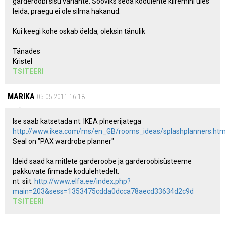
garderoobi sisu variante. Sooviks seda kodulehte kiiremini üles
leida, praegu ei ole silma hakanud.
Kui keegi kohe oskab öelda, oleksin tänulik
Tänades
Kristel
TSITEERI
MARIKA
05.05.2011 16:18
Ise saab katsetada nt. IKEA plneerijatega
http://www.ikea.com/ms/en_GB/rooms_ideas/splashplanners.htm
Seal on "PAX wardrobe planner"
Ideid saad ka mitlete garderoobe ja garderoobisüsteeme
pakkuvate firmade kodulehtedelt.
nt. siit:
http://www.elfa.ee/index.php?
main=203&sess=1353475cdda0dcca78aecd33634d2c9d
TSITEERI