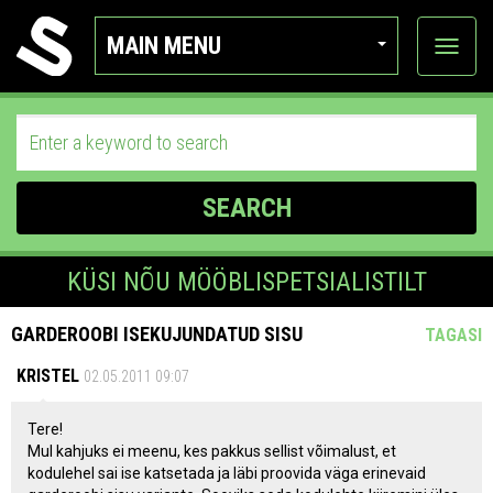
MAIN MENU
View
categor
SEARCH
KÜSI NÕU MÖÖBLISPETSIALISTILT
GARDEROOBI ISEKUJUNDATUD SISU
TAGASI
KRISTEL
02.05.2011 09:07
Tere!
Mul kahjuks ei meenu, kes pakkus sellist võimalust, et
kodulehel sai ise katsetada ja läbi proovida väga erinevaid