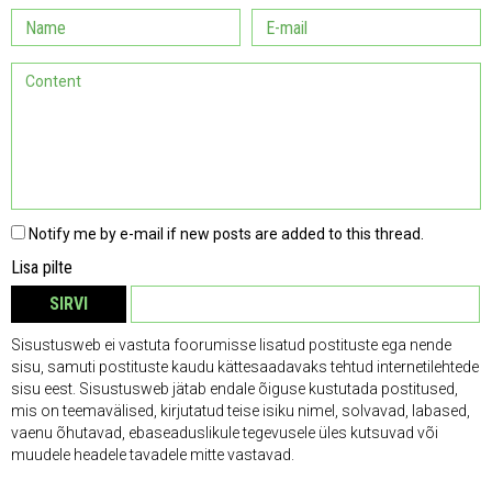
Notify me by e-mail if new posts are added to this thread.
Lisa pilte
SIRVI
EEMALDA
Sisustusweb ei vastuta foorumisse lisatud postituste ega nende
sisu, samuti postituste kaudu kättesaadavaks tehtud internetilehtede
sisu eest. Sisustusweb jätab endale õiguse kustutada postitused,
mis on teemavälised, kirjutatud teise isiku nimel, solvavad, labased,
vaenu õhutavad, ebaseaduslikule tegevusele üles kutsuvad või
muudele headele tavadele mitte vastavad.