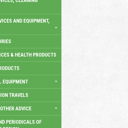
VICES, CLEANING
VICES AND EQUIPMENT,
ORIES
ICES & HEALTH PRODUCTS
RODUCTS
L EQUIPMENT
TION TRAVELS
OTHER ADVICE
ND PERIODICALS OF