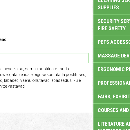
CLEANING SER
SUPPLIES
SECURITY SER
FIRE SAFETY
ead.
PETS ACCESS
MASSAGE DEV
ERGONOMIC P
ga nende sisu, samuti postituste kaudu
tusweb jätab endale õiguse kustutada postitused,
vad, labased, vaenu õhutavad, ebaseaduslikule
PROFESSIONA
itte vastavad.
FAIRS, EXHIBI
COURSES AND 
LITERATURE A