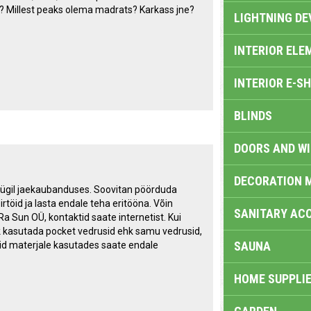
ida? Millest peaks olema madrats? Karkass jne?
LIGHTNING DE
INTERIOR ELE
INTERIOR E-S
BLINDS
DOORS AND W
DECORATION 
müügil jaekaubanduses. Soovitan pöörduda
töid ja lasta endale teha eritööna. Võin
SANITARY ACC
Ra Sun OÜ, kontaktid saate internetist. Kui
lik kasutada pocket vedrusid ehk samu vedrusid,
SAUNA
eid materjale kasutades saate endale
HOME SUPPLIE