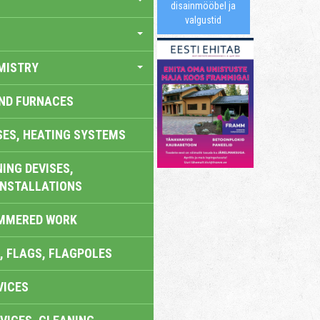
disainmööbel ja
valgustid
MISTRY
AND FURNACES
SES, HEATING SYSTEMS
ING DEVISES,
INSTALLATIONS
AMMERED WORK
, FLAGS, FLAGPOLES
VICES