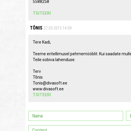
5588258
TSITEERI
TÕNIS
27.03.2015 14:09
Tere Kadi,
Teeme eritellimusel pehmemööblit. Kui saadate mulle 
Teile sobiva lahenduse.
Terv
Tõnis
Tonis@divasoft.ee
www.divasoft.ee
TSITEERI