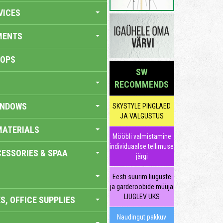
VICES
MENTS
HOPS
SW
RECOMMENDS
INDOWS
SKYSTYLE PINGLAED
JA VALGUSTUS
MATERIALS
Mööbli valmistamine
individuaalse tellimuse
ESSORIES & SPAA
järgi
Eesti suurim liuguste
ja garderoobide müüja
LIUGLEV UKS
S, OFFICE SUPPLIES
Naudingut pakkuv