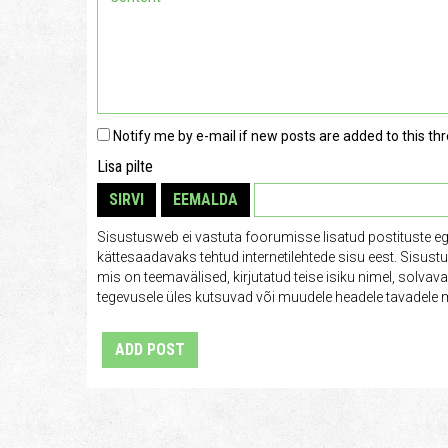
Notify me by e-mail if new posts are added to this thr
Lisa pilte
SIRVI
EEMALDA
Sisustusweb ei vastuta foorumisse lisatud postituste e
kättesaadavaks tehtud internetilehtede sisu eest. Sisus
mis on teemavälised, kirjutatud teise isiku nimel, solva
tegevusele üles kutsuvad või muudele headele tavadele m
ADD POST