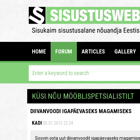
HOME
FORUM
ARTICLES
GALLERY
KÜSI NÕU MÖÖBLISPETSIALISTILT
DIIVANVOODI IGAPÄEVASEKS MAGAMISEKS
KADI
05.01.2015 22:24
Soovin osta uut diivanvoodit igapäevaseks magamisek