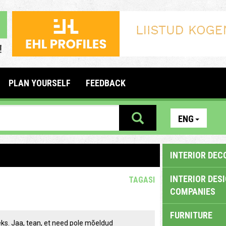
PLAN YOURSELF
FEEDBACK
ENG
INTERIOR DEC
INTERIOR DES
TAGASI
COMPANIES
FURNITURE
s. Jaa, tean, et need pole mõeldud