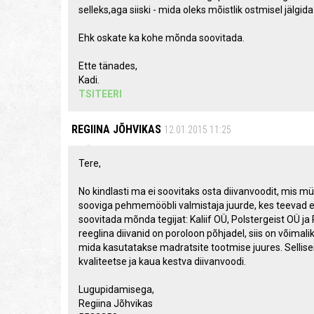
selleks,aga siiski - mida oleks mõistlik ostmisel jälg
Ehk oskate ka kohe mõnda soovitada.
Ette tänades,
Kadi.
TSITEERI
REGIINA JÕHVIKAS
12.01.2015 11:25
Tere,
No kindlasti ma ei soovitaks osta diivanvoodit, mis 
sooviga pehmemööbli valmistaja juurde, kes teevad eir
soovitada mõnda tegijat: Kaliif OÜ, Polstergeist OÜ ja 
reeglina diivanid on poroloon põhjadel, siis on võima
mida kasutatakse madratsite tootmise juures. Sellis
kvaliteetse ja kaua kestva diivanvoodi.
Lugupidamisega,
Regiina Jõhvikas