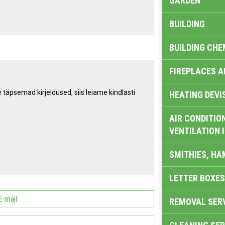
GARDEN
BUILDING
BUILDING CHE
FIREPLACES 
täpsemad kirjeldused, siis leiame kindlasti
HEATING DEVI
AIR CONDITION
VENTILATION 
SMITHIES, H
LETTER BOXES
REMOVAL SER