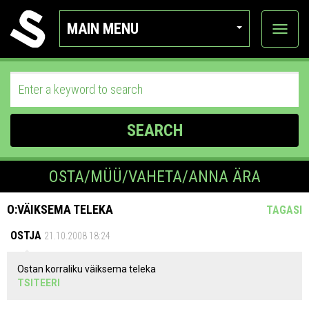
MAIN MENU
View
categor
SEARCH
OSTA/MÜÜ/VAHETA/ANNA ÄRA
O:VÄIKSEMA TELEKA
TAGASI
OSTJA
21.10.2008 18:24
Ostan korraliku väiksema teleka
TSITEERI