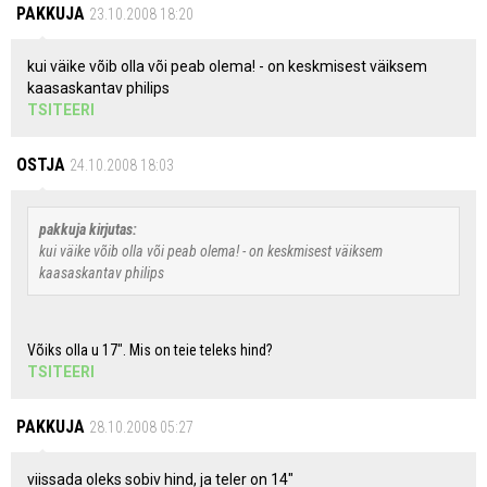
PAKKUJA
23.10.2008 18:20
kui väike võib olla või peab olema! - on keskmisest väiksem
kaasaskantav philips
TSITEERI
OSTJA
24.10.2008 18:03
pakkuja kirjutas:
kui väike võib olla või peab olema! - on keskmisest väiksem
kaasaskantav philips
Võiks olla u 17". Mis on teie teleks hind?
TSITEERI
PAKKUJA
28.10.2008 05:27
viissada oleks sobiv hind, ja teler on 14"