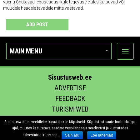
vaenu õhutavad, ebaseaduslikule tegevusele üles kutsuvad või
muudele headele tavadele mitte vastavad.
ADD POST
MAIN MENU
Show
categor
Sisustusweb.ee
ADVERTISE
FEEDBACK
TURISMIWEB
EHITUS.EE
Sisustusweb.ee veebilehel kasutatakse küpsiseid. Küpsistest saate loobuda igal
ajal, muutes kasutatava seadme veebilehitseja seadistusi ja kustutades
salvestatud küpsised.
Sain aru
Loe lähemalt