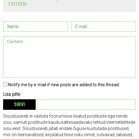
TSITEERI
Notify me by e-mail if new posts are added to this thread.
Lisa pilte
SIRVI
EEMALDA
Sisustusweb ei vastuta foorumisse lisatud postituste ega nende
sisu, samuti postituste kaudu kättesaadavaks tehtud internetilehtede
sisu eest. Sisustusweb jätab endale õiguse kustutada postitused,
mis on teemavälised, kirjutatud teise isiku nimel, solvavad, labased,