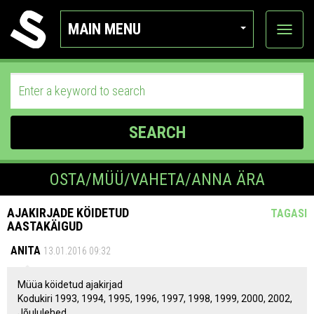
MAIN MENU
View
categor
SEARCH
OSTA/MÜÜ/VAHETA/ANNA ÄRA
AJAKIRJADE KÖIDETUD
TAGASI
AASTAKÄIGUD
ANITA
13.01.2016 09:32
Müüa köidetud ajakirjad
Kodukiri 1993, 1994, 1995, 1996, 1997, 1998, 1999, 2000, 2002,
Jõululehed