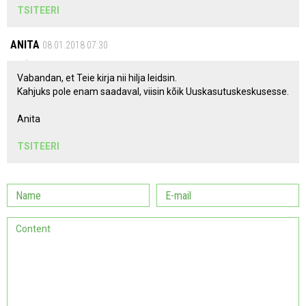
TSITEERI
ANITA
08.01.2018 07:30
Vabandan, et Teie kirja nii hilja leidsin.
Kahjuks pole enam saadaval, viisin kõik Uuskasutuskeskusesse.
Anita
TSITEERI