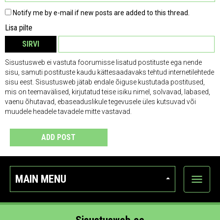
Notify me by e-mail if new posts are added to this thread.
Lisa pilte
SIRVI
EEMALDA
Sisustusweb ei vastuta foorumisse lisatud postituste ega nende
sisu, samuti postituste kaudu kättesaadavaks tehtud internetilehtede
sisu eest. Sisustusweb jätab endale õiguse kustutada postitused,
mis on teemavälised, kirjutatud teise isiku nimel, solvavad, labased,
vaenu õhutavad, ebaseaduslikule tegevusele üles kutsuvad või
muudele headele tavadele mitte vastavad.
ADD POST
MAIN MENU
Show
categor