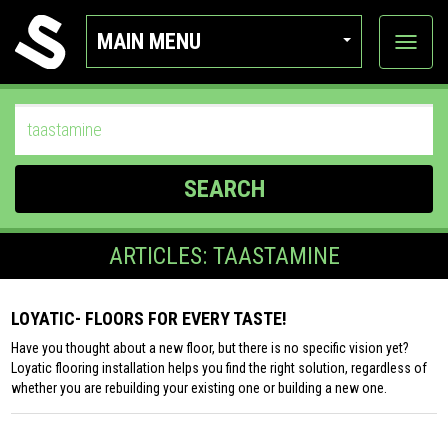
MAIN MENU
View
categor
SEARCH
ARTICLES: TAASTAMINE
LOYATIC- FLOORS FOR EVERY TASTE!
Have you thought about a new floor, but there is no specific vision yet?
Loyatic flooring installation helps you find the right solution, regardless of
whether you are rebuilding your existing one or building a new one.