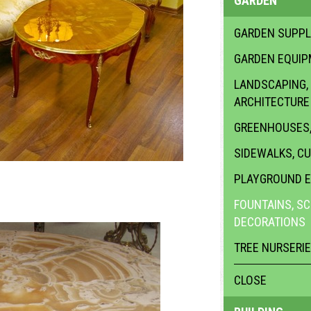
GARDEN
GARDEN SUPPL
GARDEN EQUI
LANDSCAPING,
ARCHITECTURE
GREENHOUSES,
SIDEWALKS, C
PLAYGROUND 
FOUNTAINS, S
DECORATIONS
TREE NURSERI
CLOSE