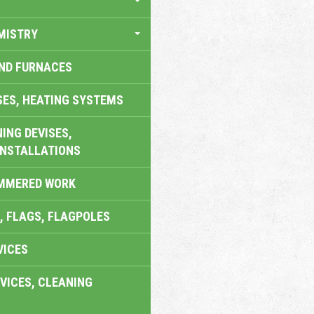
MISTRY
AND FURNACES
SES, HEATING SYSTEMS
ING DEVISES,
INSTALLATIONS
AMMERED WORK
, FLAGS, FLAGPOLES
VICES
VICES, CLEANING