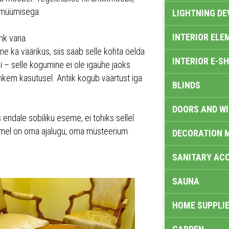
 müümisega.
LIGHTNING DE
INTERIOR ELE
hk vana.
e ka väärikus, siis saab selle kohta öelda
INTERIOR E-S
i – selle kogumine ei ole igaühe jaoks
hkem kasutusel. Antiik kogub väärtust iga
BLINDS
DOORS AND W
 endale sobiliku eseme, ei tohiks sellel
esemel on oma ajalugu, oma müsteerium.
DECORATION 
SANITARY ACC
SAUNA
HOME SUPPLIE