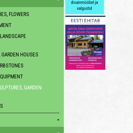
disainmööbel ja
valgustid
IES, FLOWERS
PMENT
 LANDSCAPE
 GARDEN HOUSES
URBSTONES
EQUIPMENT
CULPTURES, GARDEN
ES