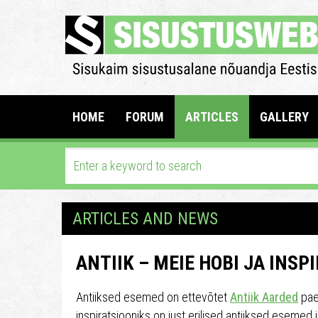
HOME
FORUM
ARTICLES
GALLERY
ARTICLES AND NEWS
ANTIIK – MEIE HOBI JA INSP
Antiiksed esemed on ettevõtet
Antiik Aarded
pael
inspiratsiooniks on just erilised antiiksed esemed 