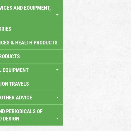
VICES AND EQUIPMENT,
ORIES
ICES & HEALTH PRODUCTS
RODUCTS
L EQUIPMENT
TION TRAVELS
OTHER ADVICE
ND PERIODICALS OF
D DESIGN