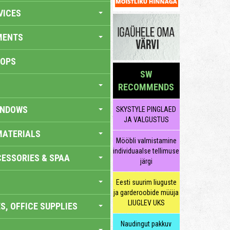
VICES
MENTS
HOPS
SW
RECOMMENDS
INDOWS
SKYSTYLE PINGLAED
JA VALGUSTUS
MATERIALS
Mööbli valmistamine
individuaalse tellimuse
ESSORIES & SPAA
järgi
Eesti suurim liuguste
ja garderoobide müüja
LIUGLEV UKS
S, OFFICE SUPPLIES
Naudingut pakkuv