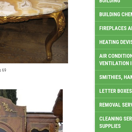
BUILDING
BUILDING CHE
FIREPLACES 
HEATING DEVI
AIR CONDITION
VENTILATION 
s 69
SMITHIES, H
LETTER BOXES
REMOVAL SER
CLEANING SER
SUPPLIES