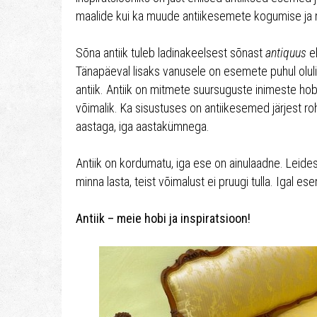
maalide kui ka muude antiikesemete kogumise ja
Sõna antiik tuleb ladinakeelsest sõnast
antiquus
e
Tänapäeval lisaks vanusele on esemete puhul olulin
antiik. Antiik on mitmete suursuguste inimeste hob
võimalik. Ka sisustuses on antiikesemed järjest ro
aastaga, iga aastakümnega.
Antiik on kordumatu, iga ese on ainulaadne. Leides
minna lasta, teist võimalust ei pruugi tulla. Igal 
Antiik – meie hobi ja inspiratsioon!