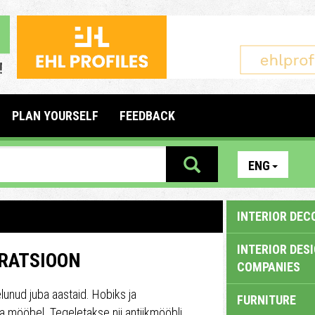
PLAN YOURSELF
FEEDBACK
ENG
INTERIOR DEC
INTERIOR DES
IRATSIOON
COMPANIES
unud juba aastaid. Hobiks ja
FURNITURE
ja mööbel. Tegeletakse nii antiikmööbli,