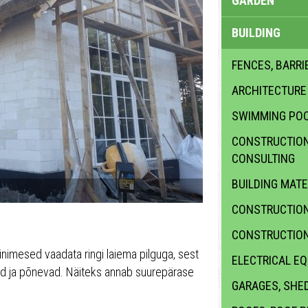
GARDEN
BUILDING
FENCES, BARRI
ARCHITECTURE
SWIMMING PO
CONSTRUCTION 
CONSULTING
BUILDING MATE
CONSTRUCTION
CONSTRUCTION
 inimesed vaadata ringi laiema pilguga, sest
ELECTRICAL E
d ja põnevad. Näiteks annab suurepärase
GARAGES, SHE