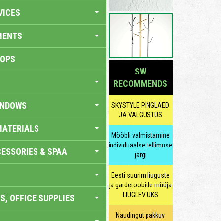
VICES
MENTS
HOPS
SW
RECOMMENDS
INDOWS
SKYSTYLE PINGLAED
JA VALGUSTUS
MATERIALS
Mööbli valmistamine
individuaalse tellimuse
ESSORIES & SPAA
järgi
Eesti suurim liuguste
ja garderoobide müüja
LIUGLEV UKS
S, OFFICE SUPPLIES
Naudingut pakkuv