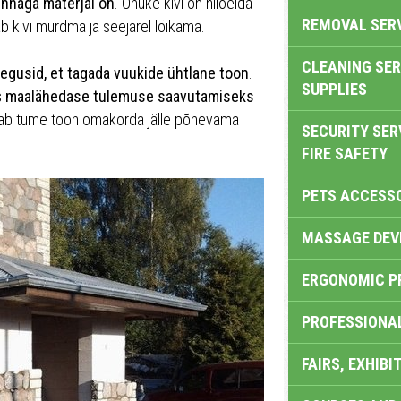
nnaga materjal on
. Õhuke kivi on niiöelda
REMOVAL SER
b kivi murdma ja seejärel lõikama.
CLEANING SER
egusid, et tagada vuukide ühtlane toon
.
SUPPLIES
s
maalähedase tulemuse saavutamiseks
ab tume toon omakorda jälle põnevama
SECURITY SER
FIRE SAFETY
PETS ACCESS
MASSAGE DEV
ERGONOMIC P
PROFESSIONA
FAIRS, EXHIBI