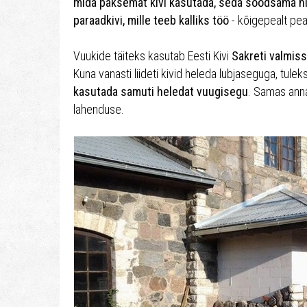
mida paksemat kivi kasutada, seda soodsama hi
paraadkivi, mille teeb kalliks töö
- kõigepealt pea
Vuukide täiteks kasutab Eesti Kivi
Sakreti valmiss
Kuna vanasti liideti kivid heleda lubjaseguga, tulek
kasutada samuti heledat vuugisegu
. Samas ann
lahenduse.