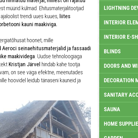
d hinnatud materjal, millest on rajatud
LIGHTNING DE
st müürid külmad. Ehitusmaterjalitootjad
jaloolist trendi uues kuues,
liites
INTERIOR ELE
orbetooni kauni maakiviga.
INTERIOR E-S
rgiatõhusat hoonet, mille
Aeroci seinaehitusmaterjalid ja fassaadi
BLINDS
ike maakividega
. Uudse tehnoloogiaga
itekt
Kristjan Järvel
hindab kahe tootja
DOORS AND W
davam, on see väga efektne, meenutades
ille hoovidel leidub tänaseni kauneid ja
DECORATION 
SANITARY ACC
SAUNA
HOME SUPPLIE