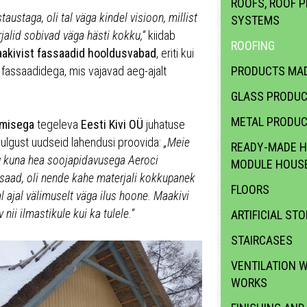
ROOFS, ROOF P
austaga, oli tal väga kindel visioon, millist
SYSTEMS
jalid sobivad väga hästi kokku,“
kiidab
ROOFING
akivist fassaadid hooldusvabad
, eriti kui
 fassaadidega, mis vajavad aeg-ajalt
PRODUCTS MAD
GLASS PRODU
METAL PRODU
tmisega
tegeleva
Eesti Kivi OÜ
juhatuse
 julgust uudseid lahendusi proovida:
„Meie
READY-MADE H
ng kuna hea soojapidavusega Aeroci
MODULE HOUS
ssaad, oli nende kahe materjali kokkupanek
FLOORS
 ajal välimuselt väga ilus hoone. Maakivi
nii ilmastikule kui ka tulele.“
ARTIFICIAL STO
STAIRCASES
VENTILATION 
WORKS