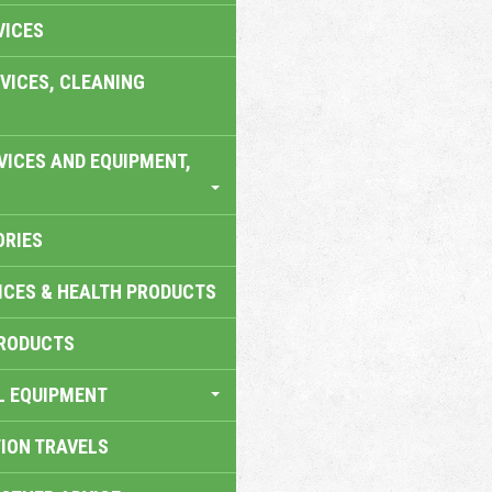
VICES
VICES, CLEANING
VICES AND EQUIPMENT,
ORIES
ICES & HEALTH PRODUCTS
RODUCTS
L EQUIPMENT
TION TRAVELS