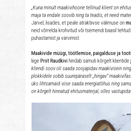
„Kuna minult maakivihoone tellinud klient on ehitust
maja ta endale soovib ning ta teadis, et need mater
Järvel, lisades, et peale atraktiivse välimuse on
ma
neid võrrelda krohvitud või tsemendi baasil tehtud
puhastamist ja värvimist.
Maakivide müügi, töötlemise, paigalduse ja too
liige
Priit Raudkivi
hindab samuti kõrgelt klientide
kliendi soov oli saada soojapidav maakivisein ni
plokkidele sobib suurepäraselt „hingav“ maakivifa
üks lihtsamaid viise saada energiatõhus ning samal
on kõrgelt hinnatud ehitusmaterjal, olles vastupidav 