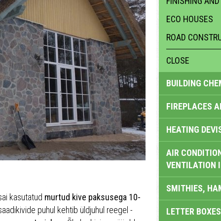
FINISHING AND
ECO HOUSES
ROAD CONSTRU
CLOSE
BUILDING CHE
FIREPLACES 
HEATING DEVI
AIR CONDITION
VENTILATION 
SMITHIES, H
 sai kasutatud
murtud kive paksusega 10-
saadikivide puhul kehtib üldjuhul reegel -
LETTER BOXES