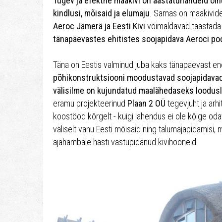
Tugev ja efektne maakivi on aastatuhandeid olnu
kindlusi, mõisaid ja elumaju
. Samas on maakivide
Aeroc Jämerä ja Eesti Kivi
võimaldavad taastada a
tänapäevastes ehitistes soojapidava Aeroci po
Täna on Eestis valminud juba kaks tänapäevast ene
põhikonstruktsiooni moodustavad soojapidavad 
välisilme on kujundatud maalähedaseks loodusl
eramu projekteerinud
Plaan 2 OÜ
tegevjuht ja arh
koostööd kõrgelt - kuigi lahendus ei ole kõige o
väliselt vanu Eesti mõisaid ning talumajapidamisi, m
ajahambale hästi vastupidanud kivihooneid.