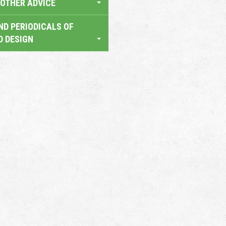
OTHER ADVICE
ND PERIODICALS OF
D DESIGN