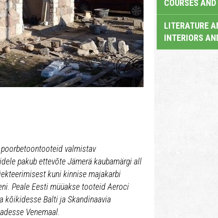
COURSES AND 
LITERATURE A
INTERIORS AN
v poorbetoontooteid valmistav
lidele pakub ettevõte Jämerä kaubamärgi all
ojekteerimisest kuni kinnise majakarbi
eni. Peale Eesti müüakse tooteid Aeroci
 kõikidesse Balti ja Skandinaavia
ondadesse Venemaal.