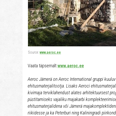
Source:
www.aeroc.ee
Vaata täpsemalt
www.aeroc.ee
Aeroc Jämerä on Aeroc International gruppi kuulu
ehitusmaterjalitootja. Lisaks Aeroci ehitusmaterja
kivimaja terviklahendust alates arhitektuursest pr
püstitamiseks vajaliku majakarbi komplekteerimis
ehitusmaterjalidena või Jämerä majakomplektidena
riikidesse ja ka Peterburi ning Kaliningradi piirk