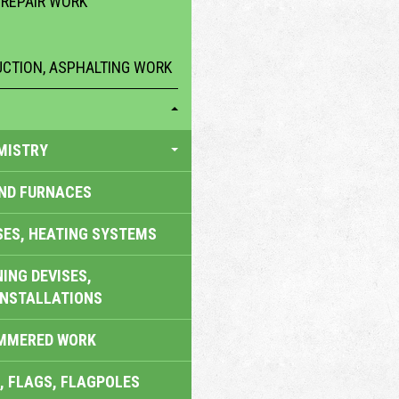
 REPAIR WORK
CTION, ASPHALTING WORK
MISTRY
AND FURNACES
SES, HEATING SYSTEMS
ING DEVISES,
INSTALLATIONS
AMMERED WORK
, FLAGS, FLAGPOLES