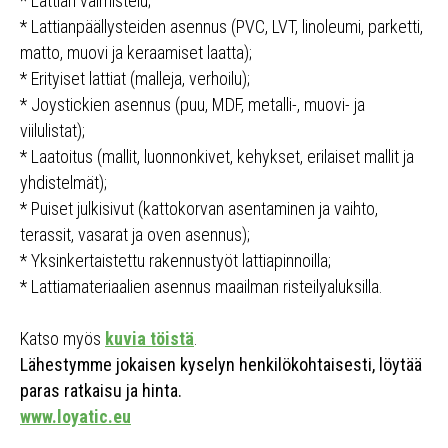
* Lattian valmistelu;
* Lattianpäällysteiden asennus (PVC, LVT, linoleumi, parketti,
matto, muovi ja keraamiset laatta);
* Erityiset lattiat (malleja, verhoilu);
* Joystickien asennus (puu, MDF, metalli-, muovi- ja
viilulistat);
* Laatoitus (mallit, luonnonkivet, kehykset, erilaiset mallit ja
yhdistelmät);
* Puiset julkisivut (kattokorvan asentaminen ja vaihto,
terassit, vasarat ja oven asennus);
* Yksinkertaistettu rakennustyöt lattiapinnoilla;
* Lattiamateriaalien asennus maailman risteilyaluksilla.
Katso myös
kuvia töistä
.
Lähestymme jokaisen kyselyn henkilökohtaisesti, löytää
paras ratkaisu ja hinta.
www.loyatic.eu