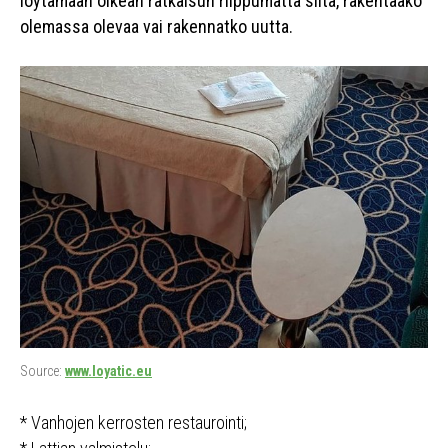
löytämään oikean ratkaisun riippumatta siitä, rakentaako
olemassa olevaa vai rakennatko uutta.
Source:
www.loyatic.eu
* Vanhojen kerrosten restaurointi;