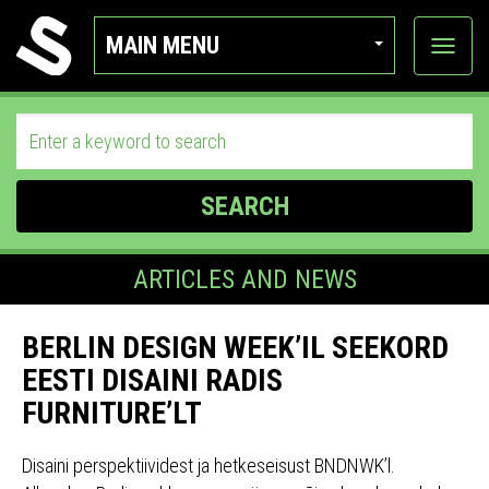
MAIN MENU
View
categor
SEARCH
ARTICLES AND NEWS
BERLIN DESIGN WEEK’IL SEEKORD
EESTI DISAINI RADIS
FURNITURE’LT
Disaini perspektiividest ja hetkeseisust BNDNWK’l.