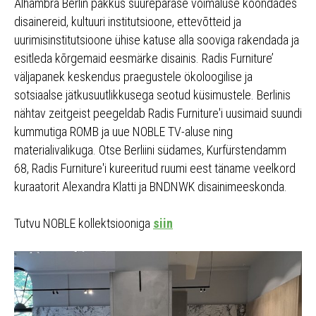
Alhambra Berlin pakkus suurepärase võimaluse koondades
disainereid, kultuuri institutsioone, ettevõtteid ja
uurimisinstitutsioone ühise katuse alla sooviga rakendada ja
esitleda kõrgemaid eesmärke disainis. Radis Furniture’
väljapanek keskendus praegustele ökoloogilise ja
sotsiaalse jätkusuutlikkusega seotud küsimustele. Berlinis
nähtav zeitgeist peegeldab Radis Furniture'i uusimaid suundi
kummutiga ROMB ja uue NOBLE TV-aluse ning
materialivalikuga. Otse Berliini südames, Kurfürstendamm
68, Radis Furniture'i kureeritud ruumi eest täname veelkord
kuraatorit Alexandra Klatti ja BNDNWK disainimeeskonda.
Tutvu NOBLE kollektsiooniga
siin