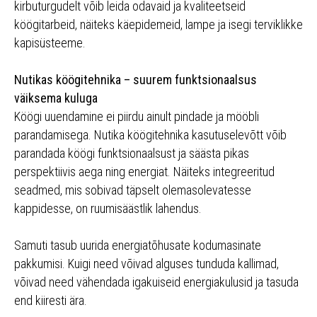
kirbuturgudelt võib leida odavaid ja kvaliteetseid
köögitarbeid, näiteks käepidemeid, lampe ja isegi terviklikke
kapisüsteeme.
Nutikas köögitehnika – suurem funktsionaalsus
väiksema kuluga
Köögi uuendamine ei piirdu ainult pindade ja mööbli
parandamisega. Nutika köögitehnika kasutuselevõtt võib
parandada köögi funktsionaalsust ja säästa pikas
perspektiivis aega ning energiat. Näiteks integreeritud
seadmed, mis sobivad täpselt olemasolevatesse
kappidesse, on ruumisäästlik lahendus.
Samuti tasub uurida energiatõhusate kodumasinate
pakkumisi. Kuigi need võivad alguses tunduda kallimad,
võivad need vähendada igakuiseid energiakulusid ja tasuda
end kiiresti ära.