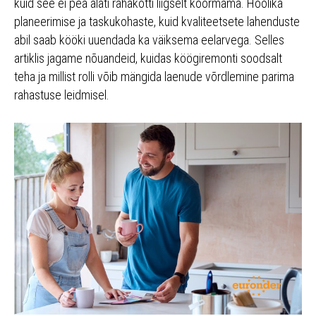
kuid see ei pea alati rahakotti liigselt koormama. Hoolika
planeerimise ja taskukohaste, kuid kvaliteetsete lahenduste
abil saab kööki uuendada ka väiksema eelarvega. Selles
artiklis jagame nõuandeid, kuidas köögiremonti soodsalt
teha ja millist rolli võib mängida laenude võrdlemine parima
rahastuse leidmisel.