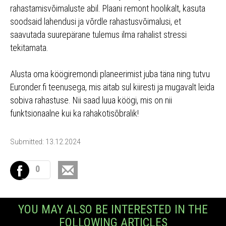
rahastamisvõimaluste abil. Plaani remont hoolikalt, kasuta
soodsaid lahendusi ja võrdle rahastusvõimalusi, et
saavutada suurepärane tulemus ilma rahalist stressi
tekitamata.
Alusta oma köögiremondi planeerimist juba täna ning tutvu
Euronder.fi teenusega, mis aitab sul kiiresti ja mugavalt leida
sobiva rahastuse. Nii saad luua köögi, mis on nii
funktsionaalne kui ka rahakotisõbralik!
Submitted: 13.12.2024
0
YOU MAY ALSO BE INTERESTED IN THE
FOLLOWING ARTICLES