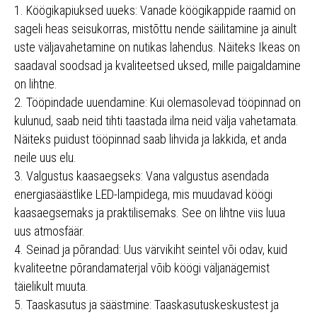
1. Köögikapiuksed uueks: Vanade köögikappide raamid on
sageli heas seisukorras, mistõttu nende säilitamine ja ainult
uste väljavahetamine on nutikas lahendus. Näiteks Ikeas on
saadaval soodsad ja kvaliteetsed uksed, mille paigaldamine
on lihtne.
2. Tööpindade uuendamine: Kui olemasolevad tööpinnad on
kulunud, saab neid tihti taastada ilma neid välja vahetamata.
Näiteks puidust tööpinnad saab lihvida ja lakkida, et anda
neile uus elu.
3. Valgustus kaasaegseks: Vana valgustus asendada
energiasäästlike LED-lampidega, mis muudavad köögi
kaasaegsemaks ja praktilisemaks. See on lihtne viis luua
uus atmosfäär.
4. Seinad ja põrandad: Uus värvikiht seintel või odav, kuid
kvaliteetne põrandamaterjal võib köögi väljanägemist
täielikult muuta.
5. Taaskasutus ja säästmine: Taaskasutuskeskustest ja