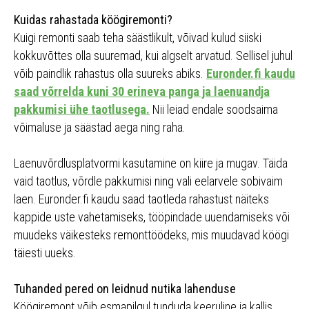
Kuidas rahastada köögiremonti?
Kuigi remonti saab teha säästlikult, võivad kulud siiski
kokkuvõttes olla suuremad, kui algselt arvatud. Sellisel juhul
võib paindlik rahastus olla suureks abiks.
Euronder.fi kaudu
saad võrrelda kuni 30 erineva panga ja laenuandja
pakkumisi ühe taotlusega.
Nii leiad endale soodsaima
võimaluse ja säästad aega ning raha.
Laenuvõrdlusplatvormi kasutamine on kiire ja mugav. Täida
vaid taotlus, võrdle pakkumisi ning vali eelarvele sobivaim
laen. Euronder.fi kaudu saad taotleda rahastust näiteks
kappide uste vahetamiseks, tööpindade uuendamiseks või
muudeks väikesteks remonttöödeks, mis muudavad köögi
täiesti uueks.
Tuhanded pered on leidnud nutika lahenduse
Köögiremont võib esmapilgul tunduda keeruline ja kallis