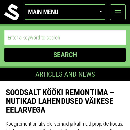
MAIN MENU
View
categor
SEARCH
ARTICLES AND NEWS
SOODSALT KÖÖKI REMONTIMA –
NUTIKAD LAHENDUSED VÄIKESE
EELARVEGA
Köögiremont on üks olulisemaid ja kallimaid projekte kodus,