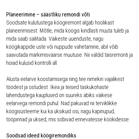
Planeerimine – säästliku remondi võti
Soodsate kulutustega köögiremont algab hoolikast
planeerimisest. Mõtle, mida köögis kindlasti muuta tuleb ja
mida saab säilitada. Väikeste uuenduste, nagu
köögikappide uste või nuppude vahetamine, abil võib
saavutada märkimisväärse muutuse. Nii väldid täisremonti ja
hoiad kulusid kontrolli all.
Alusta eelarve koostamisega ning tee nimekiri vajalikest
töödest ja ostudest. Ikea ja teised taskukohaste
lahendustega kauplused on suureks abiks väikese
eelarvega remondi puhul. Nad pakuvad nii terviklikke
köögisüsteeme kui ka üksikuid osi, nagu kapinupud,
tööpinnad ja uksed, mis sobivad erinevatesse köökidesse.
Soodsad ideed köögiremondiks