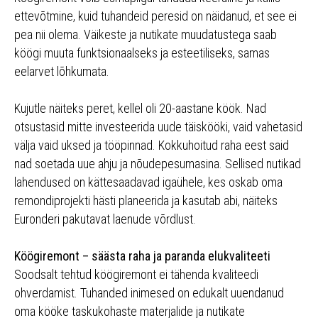
ettevõtmine, kuid tuhandeid peresid on näidanud, et see ei
pea nii olema. Väikeste ja nutikate muudatustega saab
köögi muuta funktsionaalseks ja esteetiliseks, samas
eelarvet lõhkumata.
Kujutle näiteks peret, kellel oli 20-aastane köök. Nad
otsustasid mitte investeerida uude täiskööki, vaid vahetasid
välja vaid uksed ja tööpinnad. Kokkuhoitud raha eest said
nad soetada uue ahju ja nõudepesumasina. Sellised nutikad
lahendused on kättesaadavad igaühele, kes oskab oma
remondiprojekti hästi planeerida ja kasutab abi, näiteks
Euronderi pakutavat laenude võrdlust.
Köögiremont – säästa raha ja paranda elukvaliteeti
Soodsalt tehtud köögiremont ei tähenda kvaliteedi
ohverdamist. Tuhanded inimesed on edukalt uuendanud
oma kööke taskukohaste materjalide ja nutikate