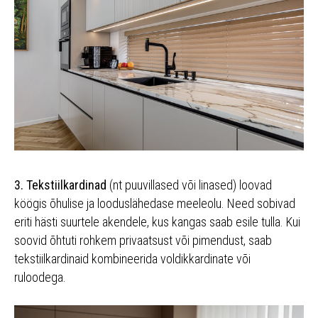
3. Tekstiilkardinad
(nt puuvillased või linased) loovad
köögis õhulise ja looduslähedase meeleolu. Need sobivad
eriti hästi suurtele akendele, kus kangas saab esile tulla. Kui
soovid õhtuti rohkem privaatsust või pimendust, saab
tekstiilkardinaid kombineerida voldikkardinate või
ruloodega.