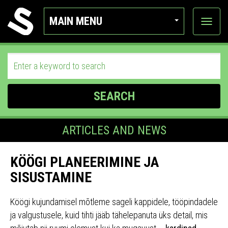
MAIN MENU
View
categor
SEARCH
ARTICLES AND NEWS
KÖÖGI PLANEERIMINE JA
SISUSTAMINE
Köögi kujundamisel mõtleme sageli kappidele, tööpindadele
ja valgustusele, kuid tihti jääb tähelepanuta üks detail, mis