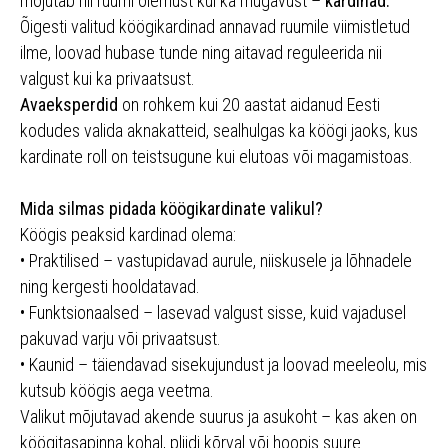
mõjutab nii ruumi olemust kui ka mugavust –
kardinad.
Õigesti valitud köögikardinad annavad ruumile viimistletud
ilme, loovad hubase tunde ning aitavad reguleerida nii
valgust kui ka privaatsust.
Avaeksperdid
on rohkem kui 20 aastat aidanud Eesti
kodudes valida aknakatteid, sealhulgas ka köögi jaoks, kus
kardinate roll on teistsugune kui elutoas või magamistoas.
Mida silmas pidada köögikardinate valikul?
Köögis peaksid kardinad olema:
• Praktilised – vastupidavad aurule, niiskusele ja lõhnadele
ning kergesti hooldatavad.
• Funktsionaalsed – lasevad valgust sisse, kuid vajadusel
pakuvad varju või privaatsust.
• Kaunid – täiendavad sisekujundust ja loovad meeleolu, mis
kutsub köögis aega veetma.
Valikut mõjutavad akende suurus ja asukoht – kas aken on
köögitasapinna kohal, pliidi kõrval või hoopis suure