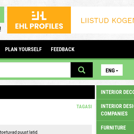
PLAN YOURSELF
FEEDBACK
ENG
INTERIOR DEC
INTERIOR DES
TAGASI
COMPANIES
FURNITURE
toetuvad puust latid.