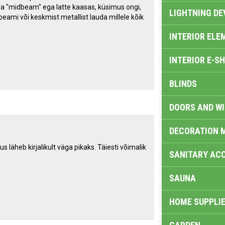
eda "midbeam" ega latte kaasas, küsimus ongi,
LIGHTNING DE
eami või keskmist metallist lauda millele kõik
INTERIOR ELE
INTERIOR E-S
BLINDS
DOORS AND W
DECORATION 
läheb kirjalikult väga pikaks. Täiesti võimalik
SANITARY ACC
SAUNA
HOME SUPPLIE