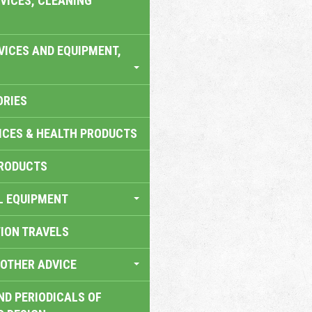
VICES, CLEANING
VICES AND EQUIPMENT,
ORIES
ICES & HEALTH PRODUCTS
RODUCTS
L EQUIPMENT
TION TRAVELS
OTHER ADVICE
ND PERIODICALS OF