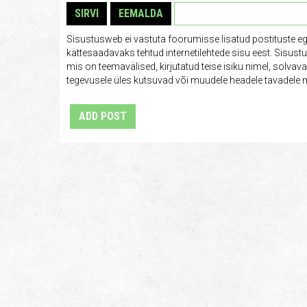
SIRVI
EEMALDA
Sisustusweb ei vastuta foorumisse lisatud postituste e
kättesaadavaks tehtud internetilehtede sisu eest. Sisus
mis on teemavälised, kirjutatud teise isiku nimel, solva
tegevusele üles kutsuvad või muudele headele tavadele m
ADD POST