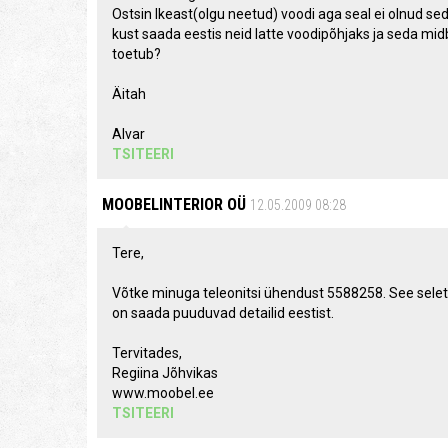
Ostsin Ikeast(olgu neetud) voodi aga seal ei olnud s
kust saada eestis neid latte voodipõhjaks ja seda midb
toetub?
Äitah
Alvar
TSITEERI
MOOBELINTERIOR OÜ
12.05.2009 08:28
Tere,
Võtke minuga teleonitsi ühendust 5588258. See seletus 
on saada puuduvad detailid eestist.
Tervitades,
Regiina Jõhvikas
www.moobel.ee
TSITEERI