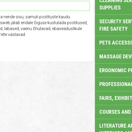
CLEANING SER
SUPPLIES
ga nende sisu, samuti postituste kaudu
SECURITY SER
tusweb jätab endale õiguse kustutada postitused,
FIRE SAFETY
vad, labased, vaenu õhutavad, ebaseaduslikule
itte vastavad.
PETS ACCESS
MASSAGE DEV
ERGONOMIC P
PROFESSIONA
FAIRS, EXHIBI
COURSES AND 
LITERATURE A