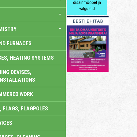
disainmööbel ja
valgustid
MISTRY
AND FURNACES
SES, HEATING SYSTEMS
ING DEVISES,
INSTALLATIONS
AMMERED WORK
, FLAGS, FLAGPOLES
VICES