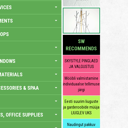
VICES
MENTS
HOPS
SW
RECOMMENDS
INDOWS
SKYSTYLE PINGLAED
JA VALGUSTUS
MATERIALS
Mööbli valmistamine
individuaalse tellimuse
ESSORIES & SPAA
järgi
Eesti suurim liuguste
ja garderoobide müüja
LIUGLEV UKS
S, OFFICE SUPPLIES
Naudingut pakkuv