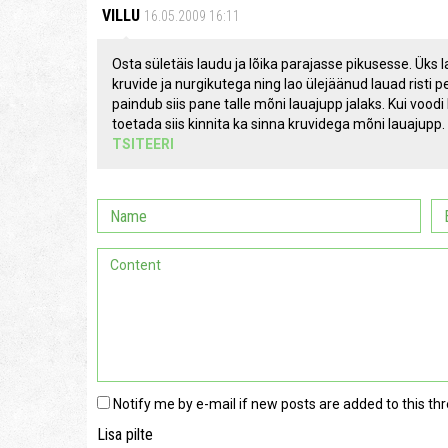
VILLU
16.05.2009 16:11
Osta sületäis laudu ja lõika parajasse pikusesse. Üks l
kruvide ja nurgikutega ning lao ülejäänud lauad risti 
paindub siis pane talle mõni lauajupp jalaks. Kui voo
toetada siis kinnita ka sinna kruvidega mõni lauajupp.
TSITEERI
Notify me by e-mail if new posts are added to this thr
Lisa pilte