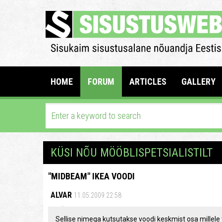
HOME
FORUM
ARTICLES
GALLERY
KÜSI NÕU MÖÖBLISPETSIALISTILT
"MIDBEAM" IKEA VOODI
ALVAR
11.05.2009 22:58
Sellise nimega kutsutakse voodi keskmist osa millele 