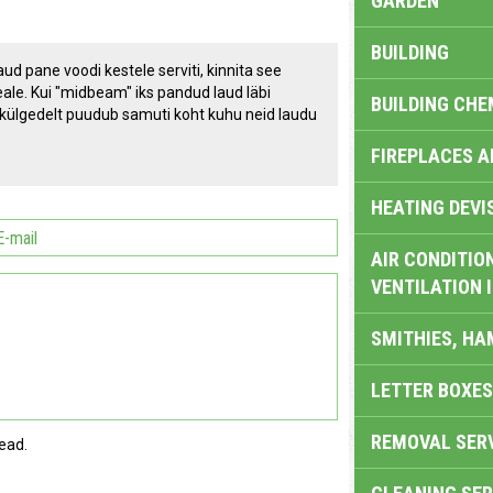
GARDEN
BUILDING
aud pane voodi kestele serviti, kinnita see
peale. Kui "midbeam" iks pandud laud läbi
BUILDING CHE
di külgedelt puudub samuti koht kuhu neid laudu
FIREPLACES 
HEATING DEVI
AIR CONDITION
VENTILATION 
SMITHIES, H
LETTER BOXES
REMOVAL SER
ead.