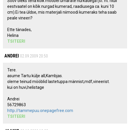
Soov oleks teha kõik mööbel ümarate nurkadega (st. nt. riiuli
eestvaatel on kõik nurgad kumerad, raadiusega ca. kuni 10
cm).Ei tea üldse, mis materjali niimoodi kumeraks teha saab
peale vineeri?
Ette tänades,
Helina
TSITEERI
ANDREI
02.09.2009 20:50
Tere.
asume Tartu külje all,Kambjas.
oleme teinud mööblid lastetuppa männist,mdf,vineerist.
kui on huvi,helistage
Andrei
56729863
http://tammepuu.onepagefree.com
TSITEERI