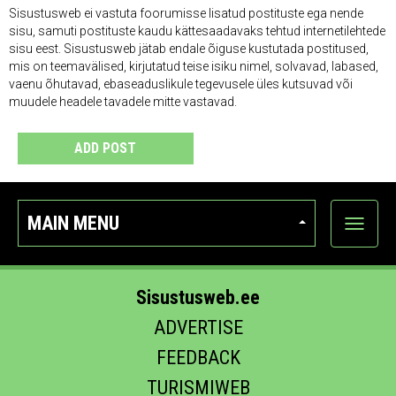
Sisustusweb ei vastuta foorumisse lisatud postituste ega nende
sisu, samuti postituste kaudu kättesaadavaks tehtud internetilehtede
sisu eest. Sisustusweb jätab endale õiguse kustutada postitused,
mis on teemavälised, kirjutatud teise isiku nimel, solvavad, labased,
vaenu õhutavad, ebaseaduslikule tegevusele üles kutsuvad või
muudele headele tavadele mitte vastavad.
ADD POST
MAIN MENU
Show
categor
Sisustusweb.ee
ADVERTISE
FEEDBACK
TURISMIWEB