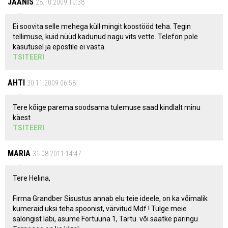
JAANIS
28.10.2009 10:38
Ei soovita selle mehega küll mingit koostööd teha. Tegin
tellimuse, kuid nüüd kadunud nagu vits vette. Telefon pole
kasutusel ja epostile ei vasta.
TSITEERI
AHTI
30.11.2009 06:58
Tere kõige parema soodsama tulemuse saad kindlalt minu
käest
TSITEERI
MARIA
31.08.2011 14:47
Tere Helina,
Firma Grandber Sisustus annab elu teie ideele, on ka võimalik
kumeraid uksi teha spoonist, värvitud Mdf ! Tulge meie
salongist läbi, asume Fortuuna 1, Tartu. või saatke päringu