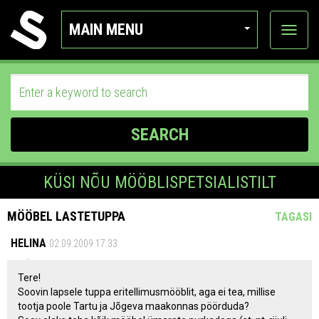
MAIN MENU
View
categor
SEARCH
KÜSI NÕU MÖÖBLISPETSIALISTILT
MÖÖBEL LASTETUPPA
TAGASI
HELINA
02.09.2009 17:33
Tere!
Soovin lapsele tuppa eritellimusmööblit, aga ei tea, millise
tootja poole Tartu ja Jõgeva maakonnas pöörduda?