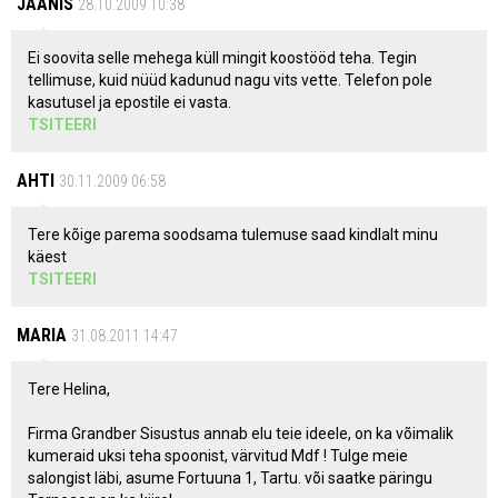
JAANIS
28.10.2009 10:38
Ei soovita selle mehega küll mingit koostööd teha. Tegin
tellimuse, kuid nüüd kadunud nagu vits vette. Telefon pole
kasutusel ja epostile ei vasta.
TSITEERI
AHTI
30.11.2009 06:58
Tere kõige parema soodsama tulemuse saad kindlalt minu
käest
TSITEERI
MARIA
31.08.2011 14:47
Tere Helina,
Firma Grandber Sisustus annab elu teie ideele, on ka võimalik
kumeraid uksi teha spoonist, värvitud Mdf ! Tulge meie
salongist läbi, asume Fortuuna 1, Tartu. või saatke päringu