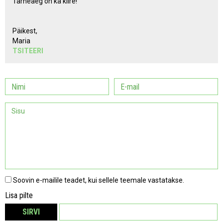
Tarneaeg on ka kiire!
Päikest,
Maria
TSITEERI
Soovin e-mailile teadet, kui sellele teemale vastatakse.
Lisa pilte
SIRVI
EEMALDA