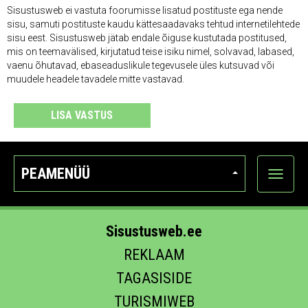
Sisustusweb ei vastuta foorumisse lisatud postituste ega nende
sisu, samuti postituste kaudu kättesaadavaks tehtud internetilehtede
sisu eest. Sisustusweb jätab endale õiguse kustutada postitused,
mis on teemavälised, kirjutatud teise isiku nimel, solvavad, labased,
vaenu õhutavad, ebaseaduslikule tegevusele üles kutsuvad või
muudele headele tavadele mitte vastavad.
LISA VASTUS
PEAMENÜÜ
Ava
kategoo
Sisustusweb.ee
REKLAAM
TAGASISIDE
TURISMIWEB