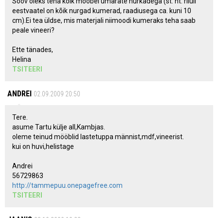
Soov oleks teha kõik mööbel ümarate nurkadega (st. nt. riiuli
eestvaatel on kõik nurgad kumerad, raadiusega ca. kuni 10
cm).Ei tea üldse, mis materjali niimoodi kumeraks teha saab
peale vineeri?
Ette tänades,
Helina
TSITEERI
ANDREI
02.09.2009 20:50
Tere.
asume Tartu külje all,Kambjas.
oleme teinud mööblid lastetuppa männist,mdf,vineerist.
kui on huvi,helistage
Andrei
56729863
http://tammepuu.onepagefree.com
TSITEERI