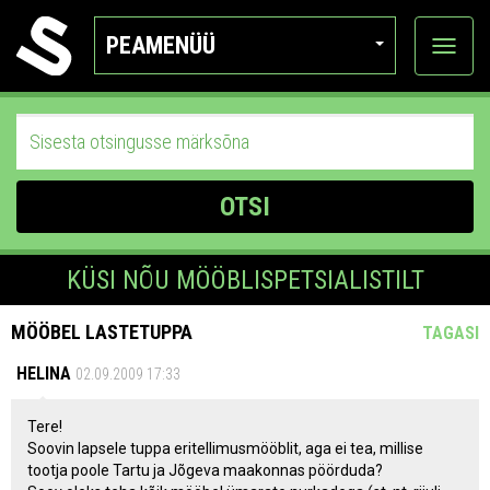
PEAMENÜÜ
Ava
katego
OTSI
KÜSI NÕU MÖÖBLISPETSIALISTILT
MÖÖBEL LASTETUPPA
TAGASI
HELINA
02.09.2009 17:33
Tere!
Soovin lapsele tuppa eritellimusmööblit, aga ei tea, millise
tootja poole Tartu ja Jõgeva maakonnas pöörduda?