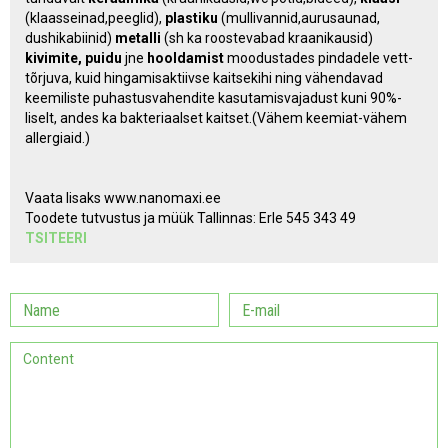
(klaasseinad,peeglid),
plastiku
(mullivannid,aurusaunad,
dushikabiinid)
metalli
(sh ka roostevabad kraanikausid)
kivimite, puidu
jne
hooldamist
moodustades pindadele vett-
tõrjuva, kuid hingamisaktiivse kaitsekihi ning vähendavad
keemiliste puhastusvahendite kasutamisvajadust kuni 90%-
liselt, andes ka bakteriaalset kaitset.(Vähem keemiat-vähem
allergiaid.)
Vaata lisaks www.nanomaxi.ee
Toodete tutvustus ja müük Tallinnas: Erle 545 343 49
TSITEERI