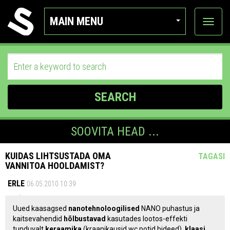
MAIN MENU
View
categor
SEARCH
SOOVITA HEAD ...
KUIDAS LIHTSUSTADA OMA
TAGASI
VANNITOA HOOLDAMIST?
ERLE
06.05.2010 10:39
Uued kaasagsed
nanotehnoloogilised
NANO puhastus ja
kaitsevahendid
hõlbustavad
kasutades lootos-effekti
tunduvalt
keraamika
(kraanikausid,wc potid,bideed),
klaasi