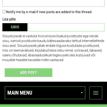
Notify me by e-mail if new posts are added to this thread.
Lisa pilte
SIRVI
EEMALDA
Sisustusweb ei vastuta foorumisse lisatud postituste ega nende
sisu, samuti postituste kaudu kättesaadavaks tehtud internetilehtede
sisu eest. Sisustusweb jätab endale õiguse kustutada postitused,
mis on teemavälised, kirjutatud teise isiku nimel, solvavad, labased,
vaenu õhutavad, ebaseaduslikule tegevusele üles kutsuvad või
muudele headele tavadele mitte vastavad.
ADD POST
MAIN MENU
Show
categor