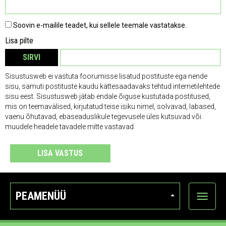
Soovin e-mailile teadet, kui sellele teemale vastatakse.
Lisa pilte
SIRVI
EEMALDA
Sisustusweb ei vastuta foorumisse lisatud postituste ega nende
sisu, samuti postituste kaudu kättesaadavaks tehtud internetilehtede
sisu eest. Sisustusweb jätab endale õiguse kustutada postitused,
mis on teemavälised, kirjutatud teise isiku nimel, solvavad, labased,
vaenu õhutavad, ebaseaduslikule tegevusele üles kutsuvad või
muudele headele tavadele mitte vastavad.
LISA VASTUS
PEAMENÜÜ
Ava
kategoo