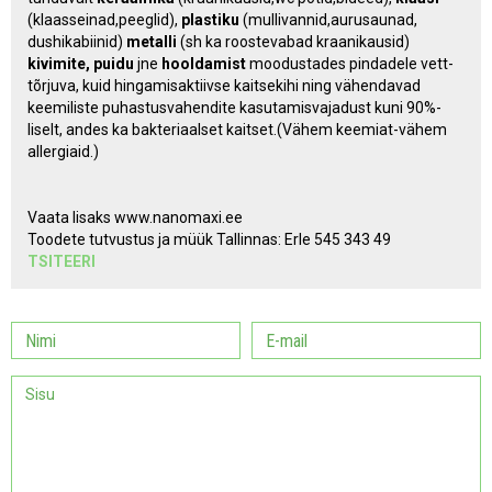
(klaasseinad,peeglid),
plastiku
(mullivannid,aurusaunad,
dushikabiinid)
metalli
(sh ka roostevabad kraanikausid)
kivimite, puidu
jne
hooldamist
moodustades pindadele vett-
tõrjuva, kuid hingamisaktiivse kaitsekihi ning vähendavad
keemiliste puhastusvahendite kasutamisvajadust kuni 90%-
liselt, andes ka bakteriaalset kaitset.(Vähem keemiat-vähem
allergiaid.)
Vaata lisaks www.nanomaxi.ee
Toodete tutvustus ja müük Tallinnas: Erle 545 343 49
TSITEERI