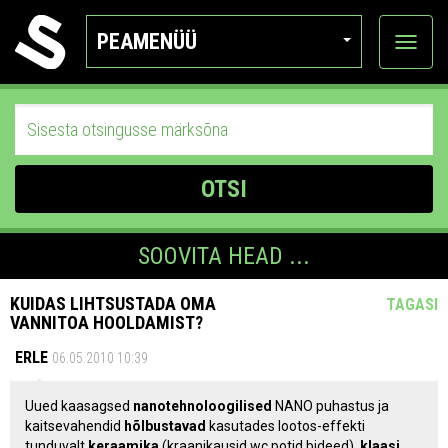
PEAMENÜÜ
Ava
katego
OTSI
SOOVITA HEAD ...
KUIDAS LIHTSUSTADA OMA
TAGASI
VANNITOA HOOLDAMIST?
ERLE
06.05.2010 10:39
Uued kaasagsed
nanotehnoloogilised
NANO puhastus ja
kaitsevahendid
hõlbustavad
kasutades lootos-effekti
tunduvalt
keraamika
(kraanikausid,wc potid,bideed),
klaasi