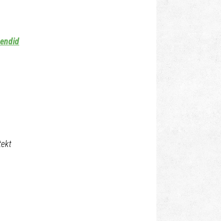
mendid
tekt