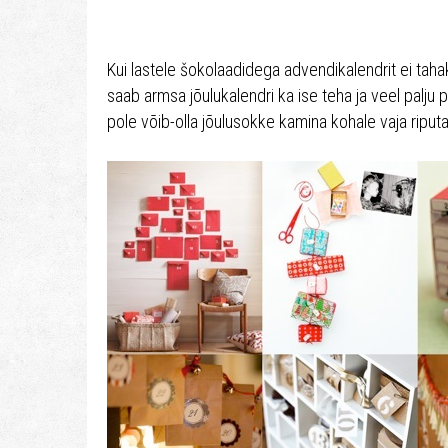
Kui lastele šokolaadidega advendikalendrit ei taha
saab armsa jõulukalendri ka ise teha ja veel palju 
pole võib-olla jõulusokke kamina kohale vaja riput