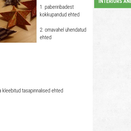
INTERIORS AN
1. paberiribadest
kokkupandud ehted
2. omavahel ühendatud
ehted
ja kleebitud tasapinnalised ehted