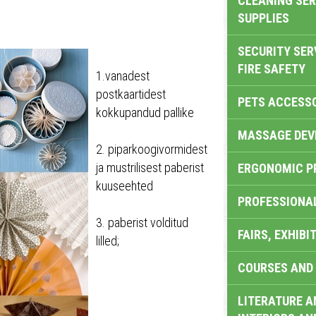
CLEANING SER
SUPPLIES
SECURITY SER
FIRE SAFETY
1.vanadest
postkaartidest
PETS ACCESS
kokkupandud pallike
MASSAGE DEV
2. piparkoogivormidest
ja mustrilisest paberist
ERGONOMIC P
kuuseehted
PROFESSIONA
3. paberist volditud
FAIRS, EXHIBI
lilled;
COURSES AND 
LITERATURE A