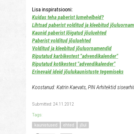
Lisa inspiratsiooni:
Kuidas teha paberist lumehelbeid?
Lihtsad paberist volditud ja kleebitud jõuluorna
Kaunid paberist lõigatud jõuluehted
Paberist volditud jõuluehted
Volditud ja kleebitud jõuluornamendid
Riputatud karbikestest "advendikalender"
Riputatud kotikestest "advendikalender"
Erinevaid ideid jõulukaunistuste tegemiseks
Koostanud: Katrin Kaevats, PIN Arhitektid sisearhi
Submitted: 24.11.2012
Tags:
kaunistused
ehted
jõul