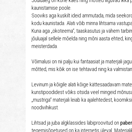
Jõuluaeg on kohe käes ning mõtted liiguvad ikka
kaunistamise poole.
Sooviks aga kuskilt ideid ammutada, mida seekord 
kodu kaunistada. Alati võib minna lihtsama vastup
Kuna aga „ökoteema“, taaskasutus ja vähem tarbimi
jõuluajal sellele mõelda ning mõni aasta ehted, king
meisterdada.
Võimalusi on nii palju kui fantaasiat ja materjali j
mõtted, mis kõik on ise tehtavad ning ka valmistami
Levinum ja kõigile alati kõige kättesaadavam materj
kunstipoodidest võiks otsida veel mingeid mõnu
„mustriga“ materjali leiab ka ajalehtedest, koomiks
noodivihikust.
Lihtsad ja juba algklassides läbiproovitud on
paber
tegemisõpetused on ka internetis üleval. Materjali