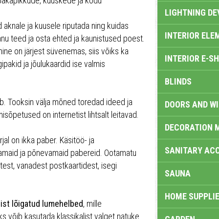
 päkapikkude, kuuskede ja kodu
LIGHTNING DE
aknale ja kuusele riputada ning kuidas
INTERIOR ELE
anu teed ja osta ehted ja kaunistused poest.
ne on järjest süvenemas, siis võiks ka
INTERIOR E-S
ipakid ja jõulukaardid ise valmis
BLINDS
agub. Tooksin välja mõned toredad ideed ja
DOORS AND W
sõpetused on internetist lihtsalt leitavad.
DECORATION 
al on ikka paber. Käsitöö- ja
SANITARY ACC
samaid ja põnevamaid pabereid. Ootamatu
itest, vanadest postkaartidest, isegi
SAUNA
HOME SUPPLIE
ist lõigatud lumehelbed
, mille
ks võib kasutada klassikalist valget natuke