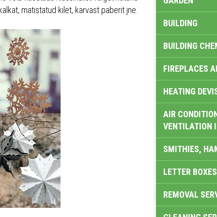
GARDEN
kalkat, matistatud kilet, karvast paberit jne.
BUILDING
BUILDING CHE
FIREPLACES 
HEATING DEVI
AIR CONDITION
VENTILATION 
SMITHIES, H
LETTER BOXES
REMOVAL SER