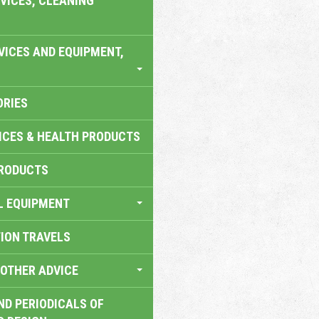
VICES, CLEANING
VICES AND EQUIPMENT,
ORIES
ICES & HEALTH PRODUCTS
RODUCTS
L EQUIPMENT
TION TRAVELS
OTHER ADVICE
ND PERIODICALS OF