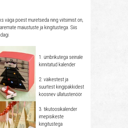
ks väga poest muretseda ning viitsimist on,
paremate maiustuste ja kingitustega. Siis
adagi.
1. ümbrikutega seinale
kinnitatud kalender
2. väikestest ja
suurtest kingipakkidest
koosnev üllatustenöör
3. tikutoosikalender
imepisikeste
kingitustega