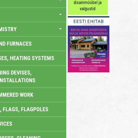
disainmööbel ja
valgustid
MISTRY
AND FURNACES
SES, HEATING SYSTEMS
ING DEVISES,
INSTALLATIONS
AMMERED WORK
, FLAGS, FLAGPOLES
VICES