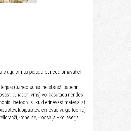
aalis aga silmas pidada, et need omavahel
terjale (tumepruunist helebeeži paberini
roosast punaseni vms) või kasutada nendes
opis ühetoonilisi, kuid erinevast materjalist
ipaistev, läbipaistev, erinevad valge toonid);
loranži, -rohelise, -roosa ja –kollasega.