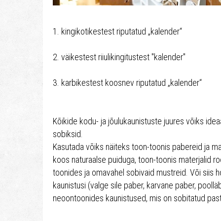
1. kingikotikestest riputatud „kalender“
2. väikestest riiulikingitustest "kalender"
3. karbikestest koosnev riputatud „kalender“
Kõikide kodu- ja jõulukaunistuste juures võiks ide
sobiksid.
Kasutada võiks näiteks toon-toonis pabereid ja ma
koos naturaalse puiduga, toon-toonis materjalid 
toonides ja omavahel sobivaid mustreid. Või siis ho
kaunistusi (valge sile paber, karvane paber, poolläb
neoontoonides kaunistused, mis on sobitatud pastel