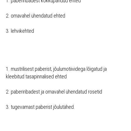
1. paberiribadest kokkupandud ehted
2. omavahel ühendatud ehted
3. lehvikehted
1. mustrilisest paberist; jõulumotiividega lõigatud ja
kleebitud tasapinnalised ehted
2. paberiribadest ja omavahel ühendatud rosetid
3. tugevamast paberist jõulutähed.