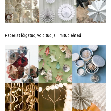
Paberist lõigatud, volditud ja liimitud ehted