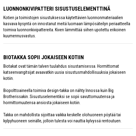
LUONNONKIVIPATTERI SISUSTUSELEMENTTINÄ
Kotien ja toimistojen sisustuksessa käytettävien luonnonmateriaalien
kasvava kysyntä on innostanut meitä luomaan lämpösäteilyn periaatteella
toimiva luonnonkivipattereita. Kiven lämmittää siihen upotettu erikoinen
kuumennusvastus.
BIOTAKKA SOPII JOKAISEEN KOTIIN
Biotakat ovat tämän talven tuulahdus sisustamisessa. Hormittomat
katseenvangitsijat avaavatkin uusia sisustusmahdollisuuksia jokaiseen
kotiin.
Biopolttoaineella toimiva design-takka on nähty Innossa kuin Big
Brotherissakin. Sisustuselementiksi se sopii savuttomuutensa ja
hormittomuutensa ansiosta jokaiseen kotiin.
Takka on mahdollista sijoittaa vaikka keskelle olohuoneen pöytää tai
kylpyhuoneen seinälle, jolloin tulesta voi nauttia kylvyssä rentoutuen.