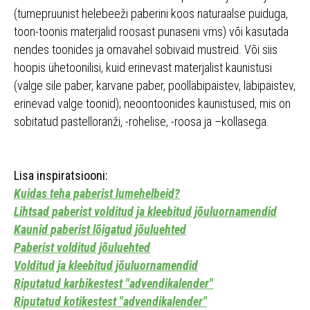
(tumepruunist helebeeži paberini koos naturaalse puiduga,
toon-toonis materjalid roosast punaseni vms) või kasutada
nendes toonides ja omavahel sobivaid mustreid. Või siis
hoopis ühetoonilisi, kuid erinevast materjalist kaunistusi
(valge sile paber, karvane paber, poolläbipaistev, läbipaistev,
erinevad valge toonid); neoontoonides kaunistused, mis on
sobitatud pastelloranži, -rohelise, -roosa ja –kollasega.
Lisa inspiratsiooni:
Kuidas teha paberist lumehelbeid?
Lihtsad paberist volditud ja kleebitud jõuluornamendid
Kaunid paberist lõigatud jõuluehted
Paberist volditud jõuluehted
Volditud ja kleebitud jõuluornamendid
Riputatud karbikestest "advendikalender"
Riputatud kotikestest "advendikalender"