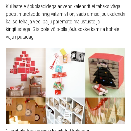
Kui lastele šokolaadidega advendikalendrit ei tahaks väga
poest muretseda ning viitsimist on, saab armsa jõulukalendri
ka ise teha ja veel palju paremate maiustuste ja
kingitustega. Siis pole võib-olla jõulusokke kamina kohale
vaja riputadagi.
1. ümbrikutega seinale kinnitatud kalender