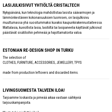
LASIJULKISIVUT YHTIÖLTÄ CRISTALTECH
Nykypäivänä, kun teknologia mahdollistaa lasista säävarmojen ja
lämmönkestävien kokonaisuuksien luomisen, on lasijulkisivu
muuttumassa yhä suositummaksi kuvaksi kaupunkirakennustaiteessa.
Mattalasia, kuviollista lasia, lasitiiltä tai lasipaneelia käyttävät julkisivut
päästävät sisätiloihin pehmeää ja hajottamatonta valoa.
ESTONIAN RE-DESIGN SHOP IN TURKU
The selection of
CLOTHES, FURNITURE, ACCESSORIES, JEWELLERY, TPYS
made from production leftovers and discarded items.
LIVINGSUOMESTA TALVEEN ILOA!
Tarjoamme loskaista ja pimeää aikaa vastaan säihkyviä
tarjouskampanjoita.