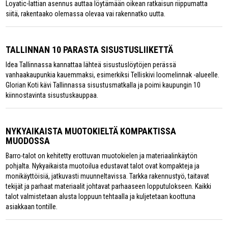
Loyatic-lattian asennus auttaa löytämään oikean ratkaisun riippumatta
siitä, rakentaako olemassa olevaa vai rakennatko uutta.
TALLINNAN 10 PARASTA SISUSTUSLIIKETTÄ
Idea Tallinnassa kannattaa lähteä sisustuslöytöjen perässä
vanhaakaupunkia kauemmaksi, esimerkiksi Telliskivi loomelinnak -alueelle.
Glorian Koti kävi Tallinnassa sisustusmatkalla ja poimi kaupungin 10
kiinnostavinta sisustuskauppaa.
NYKYAIKAISTA MUOTOKIELTÄ KOMPAKTISSA
MUODOSSA
Barro-talot on kehitetty erottuvan muotokielen ja materiaalinkäytön
pohjalta. Nykyaikaista muotoilua edustavat talot ovat kompakteja ja
monikäyttöisiä, jatkuvasti muunneltavissa. Tarkka rakennustyö, taitavat
tekijät ja parhaat materiaalit johtavat parhaaseen lopputulokseen. Kaikki
talot valmistetaan alusta loppuun tehtaalla ja kuljetetaan koottuna
asiakkaan tontille.