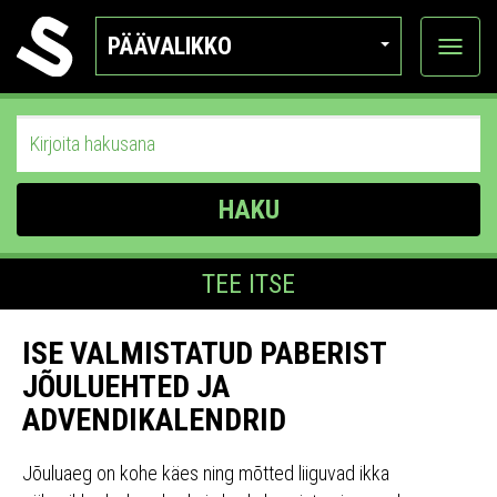
PÄÄVALIKKO
Näytä
kategor
HAKU
TEE ITSE
ISE VALMISTATUD PABERIST
JÕULUEHTED JA
ADVENDIKALENDRID
Jõuluaeg on kohe käes ning mõtted liiguvad ikka