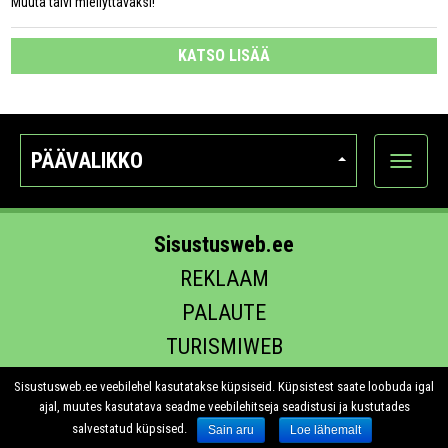
Muuta talvi miellyttäväksi!
KATSO LISÄÄ
PÄÄVALIKKO
Näytä
kategori
Sisustusweb.ee
REKLAAM
PALAUTE
TURISMIWEB
EHITUS.EE
Sisustusweb.ee veebilehel kasutatakse küpsiseid. Küpsistest saate loobuda igal
ajal, muutes kasutatava seadme veebilehitseja seadistusi ja kustutades
salvestatud küpsised.
Sain aru
Loe lähemalt