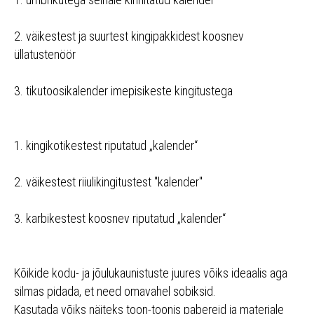
2. väikestest ja suurtest kingipakkidest koosnev
üllatustenöör
3. tikutoosikalender imepisikeste kingitustega
1. kingikotikestest riputatud „kalender“
2. väikestest riiulikingitustest "kalender"
3. karbikestest koosnev riputatud „kalender“
Kõikide kodu- ja jõulukaunistuste juures võiks ideaalis aga
silmas pidada, et need omavahel sobiksid.
Kasutada võiks näiteks toon-toonis pabereid ja materjale