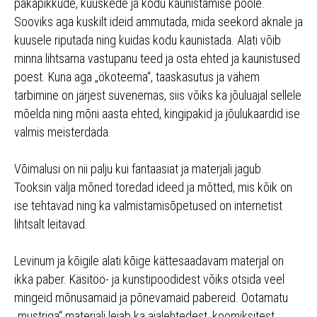
päkapikkude, kuuskede ja kodu kaunistamise poole.
Sooviks aga kuskilt ideid ammutada, mida seekord aknale ja
kuusele riputada ning kuidas kodu kaunistada. Alati võib
minna lihtsama vastupanu teed ja osta ehted ja kaunistused
poest. Kuna aga „ökoteema“, taaskasutus ja vähem
tarbimine on järjest süvenemas, siis võiks ka jõuluajal sellele
mõelda ning mõni aasta ehted, kingipakid ja jõulukaardid ise
valmis meisterdada.
Võimalusi on nii palju kui fantaasiat ja materjali jagub.
Tooksin välja mõned toredad ideed ja mõtted, mis kõik on
ise tehtavad ning ka valmistamisõpetused on internetist
lihtsalt leitavad.
Levinum ja kõigile alati kõige kättesaadavam materjal on
ikka paber. Käsitöö- ja kunstipoodidest võiks otsida veel
mingeid mõnusamaid ja põnevamaid pabereid. Ootamatu
„mustriga“ materjali leiab ka ajalehtedest, koomiksitest,