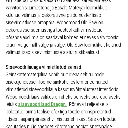
viimistletud, põrandalauad on saadaval kahes erinevas
värvitoonis: Limestone ja Basalt. Materjali loomulikult
kulunud välimus ja dekoratiivne puidumuster lisab
siseviimistlusse omapära. Woodmood Old Saw on
dekoratiivse saemustriga tööstuslikult viimistletud
põrandalaud, mis on saadaval kolmes erinevas värvitoonis:
pruun-valge, hall-valge ja valge. Old Saw loomulikult kulunud
välimus lisab siseviimistlusse ajatut rustikaalsust.
Sisevoodrilauaga viimistletud seinad
Seinakattematerjalina sobib puit ideaalselt ruumide
sisekujundusse. Toome siinkohal esile mõned näited
viimistletud sisevoodrilaua kasutusvõimalustest interjööris.
Woodmoodi laias valikus on üheks selliseks suurepäraseks
leiuks
sisevoodrilaud Dragon
. Põnevalt reljeefse ja
põletatud pinna taolise efektiga toode on inspireeritud
iidsest jaapanipärasest viimistlustehnikast See on loodud
kasutades nüüdisaegset kõrgtehnoloogiat: spetsiaalse