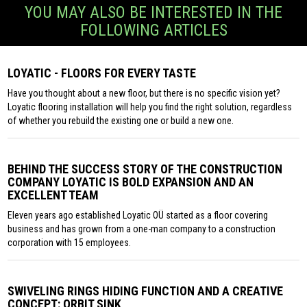
YOU MAY ALSO BE INTERESTED IN THE
FOLLOWING ARTICLES
LOYATIC - FLOORS FOR EVERY TASTE
Have you thought about a new floor, but there is no specific vision yet?
Loyatic flooring installation will help you find the right solution, regardless
of whether you rebuild the existing one or build a new one.
BEHIND THE SUCCESS STORY OF THE CONSTRUCTION
COMPANY LOYATIC IS BOLD EXPANSION AND AN
EXCELLENT TEAM
Eleven years ago established Loyatic OÜ started as a floor covering
business and has grown from a one-man company to a construction
corporation with 15 employees.
SWIVELING RINGS HIDING FUNCTION AND A CREATIVE
CONCEPT: ORBIT SINK