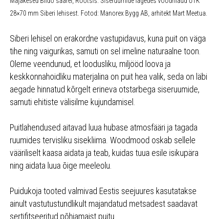
Majakesed Bildö saarel, Rootsis. Siseruumide lagedes voodrilaud UTK
28×70 mm Siberi lehisest. Fotod: Manorex Bygg AB, arhitekt Mart Meetua.
Siberi lehisel on erakordne vastupidavus, kuna puit on väga
tihe ning vaigurikas, samuti on sel imeline naturaalne toon.
Oleme veendunud, et loodusliku, miljööd loova ja
keskkonnahoidliku materjalina on puit hea valik, seda on läbi
aegade hinnatud kõrgelt erineva otstarbega siseruumide,
samuti ehitiste välisilme kujundamisel.
Puitlahendused aitavad luua hubase atmosfääri ja tagada
ruumides tervisliku sisekliima. Woodmood oskab sellele
vääriliselt kaasa aidata ja teab, kuidas tuua esile isikupära
ning aidata luua õige meeleolu.
Puidukoja tooted valmivad Eestis seejuures kasutatakse
ainult vastutustundlikult majandatud metsadest saadavat
sertifitseeritud põhjamaist puitu.