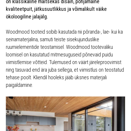
on klassikaline maitsekas disain, põhjamaine
kvaliteetpuit, jätkusuutlikkus ja võimalikult väike
ökoloogiline jalajälg.
Woodmood tooteid sobib kasutada nii põranda-, lae- kui ka
seinamaterjalina, samuti teiste sisekujunduslike
ruumielementide teostamisel. Woodmood tootevaliku
loomisel on kasutatud mitmesuguseid põnevaid puidu
viimistlemise võtteid. Tulemused on väärt järeleproovimist
ning tasuvad end ära juba sellega, et viimistlus on teostatud
tehase poolt. Kliendil hooleks jääb üksnes materjali
paigaldamine.