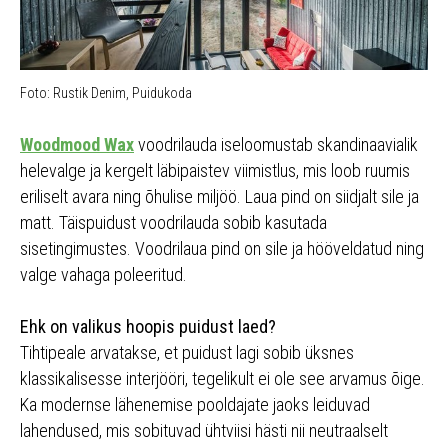
Foto: Rustik Denim, Puidukoda
Woodmood Wax
voodrilauda iseloomustab skandinaavialik
helevalge ja kergelt läbipaistev viimistlus, mis loob ruumis
eriliselt avara ning õhulise miljöö. Laua pind on siidjalt sile ja
matt. Täispuidust voodrilauda sobib kasutada
sisetingimustes. Voodrilaua pind on sile ja hööveldatud ning
valge vahaga poleeritud.
Ehk on valikus hoopis puidust laed?
Tihtipeale arvatakse, et puidust lagi sobib üksnes
klassikalisesse interjööri, tegelikult ei ole see arvamus õige.
Ka modernse lähenemise pooldajate jaoks leiduvad
lahendused, mis sobituvad ühtviisi hästi nii neutraalselt