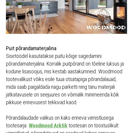
Puit põrandamaterjalina
Sisetöödel kasutatakse puitu kõige sagedamini
põrandamaterjalina. Korralik puitpõrand on tõeline luksus ja
kodune lisasoojus, mis kestab aastakümneid. Woodmood
tootevalikust võiks esile tuua otsatapiga põrandalauad,
mida saab paigaldada nagu parketti ning tänu materjali
jätkatavusele on seejuures on võimalik minimeerida kõik
pikkuse erinevusest tekkivad kaod.
Põrandalaudade valikus on kaks erineva viimistlusega
tootesarja.
Woodmood Arktik
tootesari on tööstuslikult