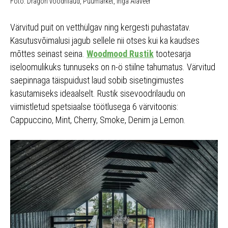
Foto: Dragon voodrilaud, Puumarket, Inga Alaveer
Värvitud puit on vetthülgav ning kergesti puhastatav.
Kasutusvõimalusi jagub sellele nii otses kui ka kaudses
mõttes seinast seina.
Woodmood Rustik
tootesarja
iseloomulikuks tunnuseks on n-ö stiilne tahumatus. Värvitud
saepinnaga täispuidust laud sobib sisetingimustes
kasutamiseks ideaalselt. Rustik sisevoodrilaudu on
viimistletud spetsiaalse töötlusega 6 värvitoonis:
Cappuccino, Mint, Cherry, Smoke, Denim ja Lemon.