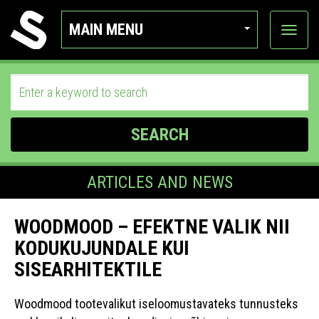
MAIN MENU
View
categor
SEARCH
ARTICLES AND NEWS
WOODMOOD – EFEKTNE VALIK NII
KODUKUJUNDALE KUI
SISEARHITEKTILE
Woodmood tootevalikut iseloomustavateks tunnusteks