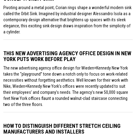
Pivoting around a metal point, Corian rings shape a wonderful modern sink
called the Orbit Sink. Imagined by industrial designer Alessandro Isola as a
contemporary design alternative that brightens up spaces with its sleek
elegance, this exciting sink design draws inspiration from the simplicity of
a cylinder.
THIS NEW ADVERTISING AGENCY OFFICE DESIGN IN NEW
YORK PUTS WORK BEFORE PLAY
The new advertising agency office design for Wieden+Kennedy New York
takes the “playground” tone down a notch only to focus on work-related
necessities without forgetting aesthetics. Well known for their work with
Nike, Wieden+Kennedy New York’s offices were recently updated to suit
their employees’ and company’s needs. The agency’s new 50,000 square
feet New York offices flaunt a rounded walnut-clad staircase connecting
two of the three floors.
HOW TO DISTINGUISH DIFFERENT STRETCH CEILING
MANUFACTURERS AND INSTALLERS