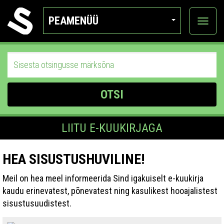
PEAMENÜÜ
Ava
katego
OTSI
LIITU E-KUUKIRJAGA
HEA SISUSTUSHUVILINE!
Meil on hea meel informeerida Sind igakuiselt e-kuukirja
kaudu erinevatest, põnevatest ning kasulikest hooajalistest
sisustusuudistest.