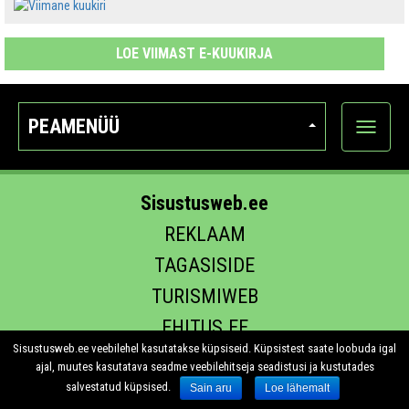
LOE VIIMAST E-KUUKIRJA
PEAMENÜÜ
Ava
kategoo
Sisustusweb.ee
REKLAAM
TAGASISIDE
TURISMIWEB
EHITUS.EE
Sisustusweb.ee veebilehel kasutatakse küpsiseid. Küpsistest saate loobuda igal
ajal, muutes kasutatava seadme veebilehitseja seadistusi ja kustutades
salvestatud küpsised.
Sain aru
Loe lähemalt