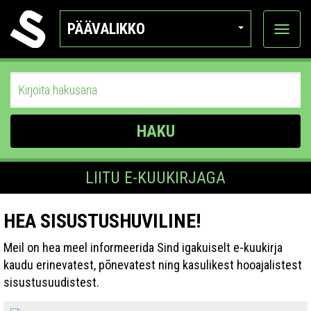
PÄÄVALIKKO
Näytä
kategor
HAKU
LIITU E-KUUKIRJAGA
HEA SISUSTUSHUVILINE!
Meil on hea meel informeerida Sind igakuiselt e-kuukirja
kaudu erinevatest, põnevatest ning kasulikest hooajalistest
sisustusuudistest.