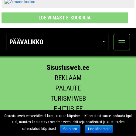
LOE VIIMAST E-KUUKIRJA
PÄÄVALIKKO
Näytä
kategori
Sisustusweb.ee
REKLAAM
PALAUTE
TURISMIWEB
EHITUS.EE
Sisustusweb.ee veebilehel kasutatakse küpsiseid. Küpsistest saate loobuda igal
ajal, muutes kasutatava seadme veebilehitseja seadistusi ja kustutades
salvestatud küpsised.
Sain aru
Loe lähemalt