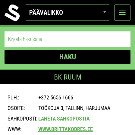
PÄÄVALIKKO
Näytä
kategor
HAKU
BK RUUM
PUH.:
+372 5656 1666
OSOITE:
TÖÖKOJA 3, TALLINN, HARJUMAA
SÄHKÖPOSTI:
LÄHETÄ SÄHKÖPOSTIA
WWW:
WWW.BRITTAKODRES.EE