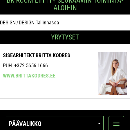
BK RUUM LIITTYY SEURAAVIIN TOIMINTA-
ALOIHIN
DESIGN
DESIGN Tallinnassa
/
YRYTYSET
SISEARHITEKT BRITTA KODRES
PUH. +372 5656 1666
WWW.BRITTAKODRES.EE
PÄÄVALIKKO
Näytä