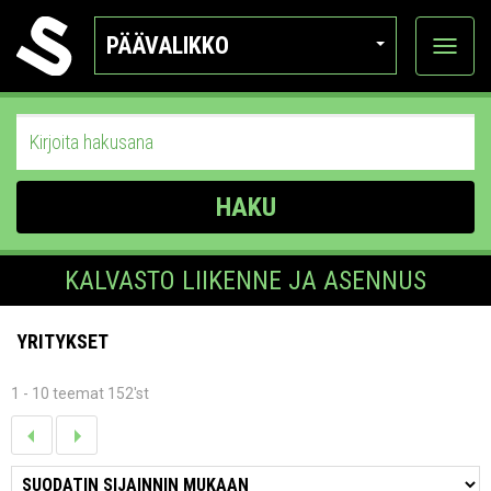
PÄÄVALIKKO
Näytä
kategor
HAKU
KALVASTO LIIKENNE JA ASENNUS
YRITYKSET
1 - 10 teemat 152'st