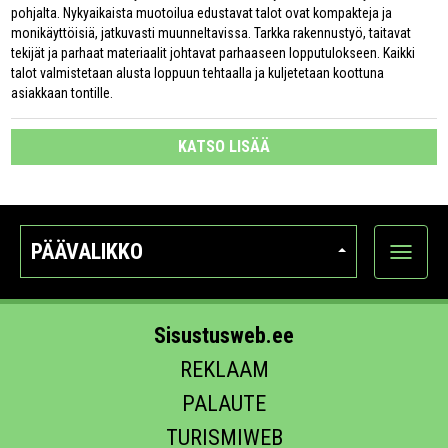
pohjalta. Nykyaikaista muotoilua edustavat talot ovat kompakteja ja
monikäyttöisiä, jatkuvasti muunneltavissa. Tarkka rakennustyö, taitavat
tekijät ja parhaat materiaalit johtavat parhaaseen lopputulokseen. Kaikki
talot valmistetaan alusta loppuun tehtaalla ja kuljetetaan koottuna
asiakkaan tontille.
KATSO LISÄÄ
PÄÄVALIKKO
Näytä
kategori
Sisustusweb.ee
REKLAAM
PALAUTE
TURISMIWEB