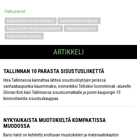
Hakusanat:
kalusteiden kokoonpano
kalusteiden kuljetus
kalusteiden kuljetuspalvelut
kalustepalvelut
kalusteiden purku
ARTIKKELI
TALLINNAN 10 PARASTA SISUSTUSLIIKETTÄ
Idea Tallinnassa kannattaa lähteä sisustuslöytöjen perässä
vanhaakaupunkia kauemmaksi, esimerkiksi Telliskivi loomelinnak -alueelle.
Glorian Koti kävi Tallinnassa sisustusmatkalla ja poimi kaupungin 10
kiinnostavinta sisustuskauppaa.
NYKYAIKAISTA MUOTOKIELTÄ KOMPAKTISSA
MUODOSSA
Barro-talot on kehitetty erottuvan muotokielen ja materiaalinkäytön