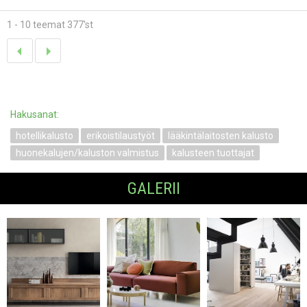
1 - 10 teemat 377'st
Hakusanat:
hotellikalusto
erikoistilaustyöt
lääkintälaitosten kalusto
huonekalujen/kaluston valmistus
kalusteen tuottajat
GALERII