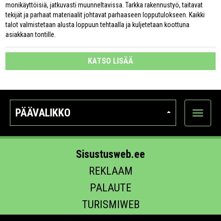
monikäyttöisiä, jatkuvasti muunneltavissa. Tarkka rakennustyö, taitavat
tekijät ja parhaat materiaalit johtavat parhaaseen lopputulokseen. Kaikki
talot valmistetaan alusta loppuun tehtaalla ja kuljetetaan koottuna
asiakkaan tontille.
KATSO LISÄÄ
PÄÄVALIKKO
Näytä
kategori
Sisustusweb.ee
REKLAAM
PALAUTE
TURISMIWEB