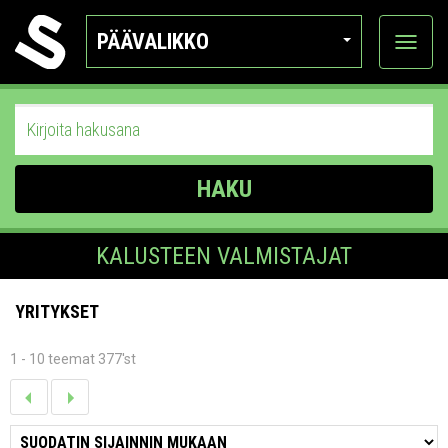
PÄÄVALIKKO
Näytä
kategor
HAKU
KALUSTEEN VALMISTAJAT
YRITYKSET
1 - 10 teemat 377'st