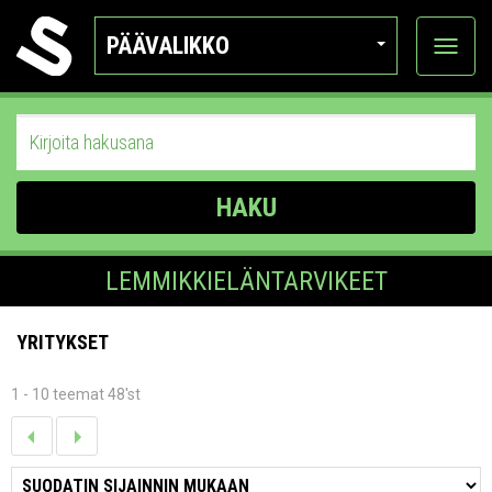
PÄÄVALIKKO
Näytä
kategor
HAKU
LEMMIKKIELÄNTARVIKEET
YRITYKSET
1 - 10 teemat 48'st