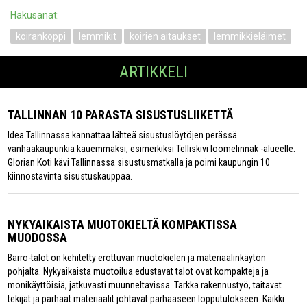
Hakusanat:
koirankoppi
lemmikit
koirien aitaukset
lemmikkieläimet
ARTIKKELI
TALLINNAN 10 PARASTA SISUSTUSLIIKETTÄ
Idea Tallinnassa kannattaa lähteä sisustuslöytöjen perässä
vanhaakaupunkia kauemmaksi, esimerkiksi Telliskivi loomelinnak -alueelle.
Glorian Koti kävi Tallinnassa sisustusmatkalla ja poimi kaupungin 10
kiinnostavinta sisustuskauppaa.
NYKYAIKAISTA MUOTOKIELTÄ KOMPAKTISSA
MUODOSSA
Barro-talot on kehitetty erottuvan muotokielen ja materiaalinkäytön
pohjalta. Nykyaikaista muotoilua edustavat talot ovat kompakteja ja
monikäyttöisiä, jatkuvasti muunneltavissa. Tarkka rakennustyö, taitavat
tekijät ja parhaat materiaalit johtavat parhaaseen lopputulokseen. Kaikki