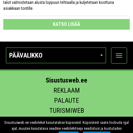
talot valmistetaan alusta loppuun tehtaalla ja kuljetetaan koottuna
asiakkaan tontille.
KATSO LISÄÄ
PÄÄVALIKKO
Näytä
kategori
Sisustusweb.ee
REKLAAM
PALAUTE
TURISMIWEB
EHITUS.EE
Sisustusweb.ee veebilehel kasutatakse küpsiseid. Küpsistest saate loobuda igal
ajal, muutes kasutatava seadme veebilehitseja seadistusi ja kustutades