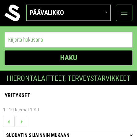
PÄÄVALIKKO
Näytä
kategor
HAKU
HIERONTALAITTEET, TERVEYSTARVIKKEET
YRITYKSET
1 - 10 teemat 19'st