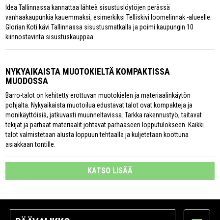
Idea Tallinnassa kannattaa lähteä sisustuslöytöjen perässä
vanhaakaupunkia kauemmaksi, esimerkiksi Telliskivi loomelinnak -alueelle.
Glorian Koti kävi Tallinnassa sisustusmatkalla ja poimi kaupungin 10
kiinnostavinta sisustuskauppaa.
NYKYAIKAISTA MUOTOKIELTÄ KOMPAKTISSA
MUODOSSA
Barro-talot on kehitetty erottuvan muotokielen ja materiaalinkäytön
pohjalta. Nykyaikaista muotoilua edustavat talot ovat kompakteja ja
monikäyttöisiä, jatkuvasti muunneltavissa. Tarkka rakennustyö, taitavat
tekijät ja parhaat materiaalit johtavat parhaaseen lopputulokseen. Kaikki
talot valmistetaan alusta loppuun tehtaalla ja kuljetetaan koottuna
asiakkaan tontille.
KATSO LISÄÄ