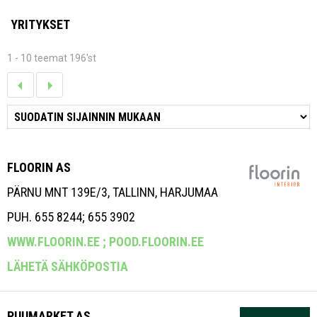
YRITYKSET
1 - 10 teemat 196'st
FLOORIN AS
PÄRNU MNT 139E/3, TALLINN, HARJUMAA
PUH. 655 8244; 655 3902
WWW.FLOORIN.EE ;
POOD.FLOORIN.EE
LÄHETÄ SÄHKÖPOSTIA
PUUMARKET AS