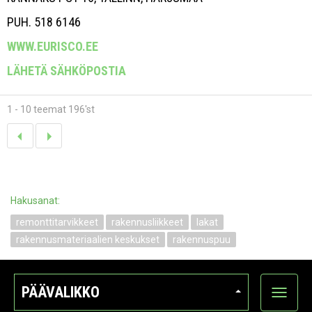
PUH. 518 6146
WWW.EURISCO.EE
LÄHETÄ SÄHKÖPOSTIA
1 - 10 teemat 196'st
Hakusanat:
remonttitarvikkeet
rakennusliikkeet
lakat
rakennusmateriaalien keskukset
rakennuspuu
PÄÄVALIKKO
Näytä
kategori