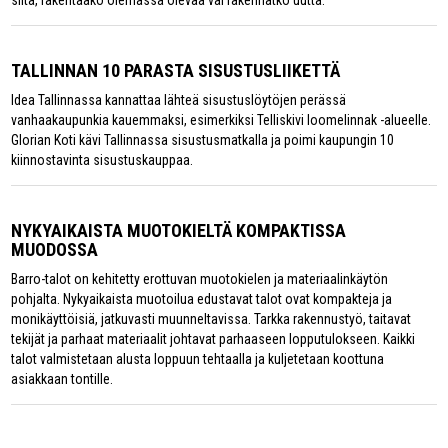
siitä, rakentaako olemassa olevaa vai rakennatko uutta.
TALLINNAN 10 PARASTA SISUSTUSLIIKETTÄ
Idea Tallinnassa kannattaa lähteä sisustuslöytöjen perässä
vanhaakaupunkia kauemmaksi, esimerkiksi Telliskivi loomelinnak -alueelle.
Glorian Koti kävi Tallinnassa sisustusmatkalla ja poimi kaupungin 10
kiinnostavinta sisustuskauppaa.
NYKYAIKAISTA MUOTOKIELTÄ KOMPAKTISSA
MUODOSSA
Barro-talot on kehitetty erottuvan muotokielen ja materiaalinkäytön
pohjalta. Nykyaikaista muotoilua edustavat talot ovat kompakteja ja
monikäyttöisiä, jatkuvasti muunneltavissa. Tarkka rakennustyö, taitavat
tekijät ja parhaat materiaalit johtavat parhaaseen lopputulokseen. Kaikki
talot valmistetaan alusta loppuun tehtaalla ja kuljetetaan koottuna
asiakkaan tontille.