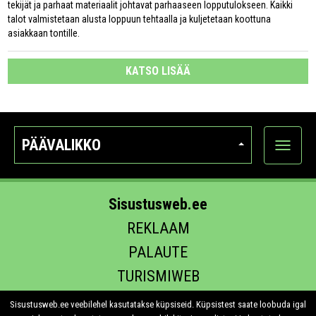
tekijät ja parhaat materiaalit johtavat parhaaseen lopputulokseen. Kaikki
talot valmistetaan alusta loppuun tehtaalla ja kuljetetaan koottuna
asiakkaan tontille.
KATSO LISÄÄ
PÄÄVALIKKO
Näytä
kategori
Sisustusweb.ee
REKLAAM
PALAUTE
TURISMIWEB
EHITUS.EE
Sisustusweb.ee veebilehel kasutatakse küpsiseid. Küpsistest saate loobuda igal