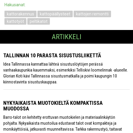
Hakusanat:
kattorakennus
kattopäällysteet
kattojen remontti
kattotyöt
peltikatot
ARTIKKELI
TALLINNAN 10 PARASTA SISUSTUSLIIKETTÄ
Idea Tallinnassa kannattaa lähteä sisustuslöytöjen perässä
vanhaakaupunkia kauemmaksi, esimerkiksi Telliskivi loomelinnak -alueelle.
Glorian Koti kävi Tallinnassa sisustusmatkalla ja poimi kaupungin 10
kiinnostavinta sisustuskauppaa.
NYKYAIKAISTA MUOTOKIELTÄ KOMPAKTISSA
MUODOSSA
Barro-talot on kehitetty erottuvan muotokielen ja materiaalinkäytön
pohjalta. Nykyaikaista muotoilua edustavat talot ovat kompakteja ja
monikäyttöisiä, jatkuvasti muunneltavissa. Tarkka rakennustyö, taitavat