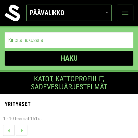
PÄÄVALIKKO
Näytä
kategor
HAKU
KATOT, KATTOPROFIILIT,
SADEVESIJÄRJESTELMÄT
YRITYKSET
1 - 10 teemat 151'st