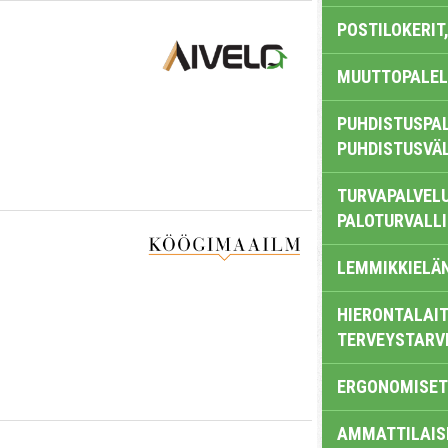
POSTILOKERIT,
MUUTTOPALEL
PUHDISTUSPAL
PUHDISTUSVÄ
TURVAPALVELU
PALOTURVALL
LEMMIKKIELÄ
HIERONTALAIT
TERVEYSTARV
ERGONOMISET
AMMATTILAIS