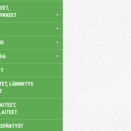
EET,
VIKKEET
US
IA
IT
TET, LÄMMITYS
T
AITEET,
LAITEET
SEPÄNTYÖT