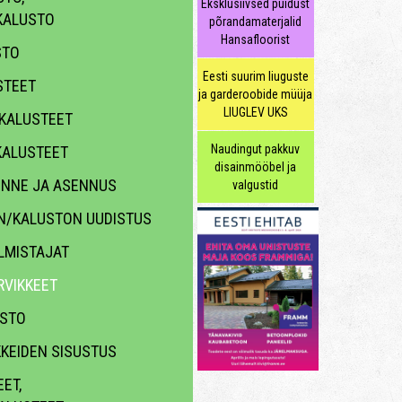
Eksklusiivsed puidust
KALUSTO
põrandamaterjalid
Hansafloorist
STO
Eesti suurim liuguste
STEET
ja garderoobide müüja
LIUGLEV UKS
KALUSTEET
Naudingut pakkuv
ALUSTEET
disainmööbel ja
KENNE JA ASENNUS
valgustid
N/KALUSTON UUDISTUS
LMISTAJAT
VIKKEET
ASTO
KKEIDEN SISUSTUS
ET,