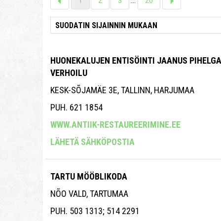
1
2
3
...
20
HUONEKALUJEN ENTISÖINTI JAANUS PIHELG
VERHOILU
KESK-SÕJAMÄE 3E, TALLINN, HARJUMAA
PUH. 621 1854
WWW.ANTIIK-RESTAUREERIMINE.EE
LÄHETÄ SÄHKÖPOSTIA
TARTU MÖÖBLIKODA
NÕO VALD, TARTUMAA
PUH. 503 1313; 514 2291