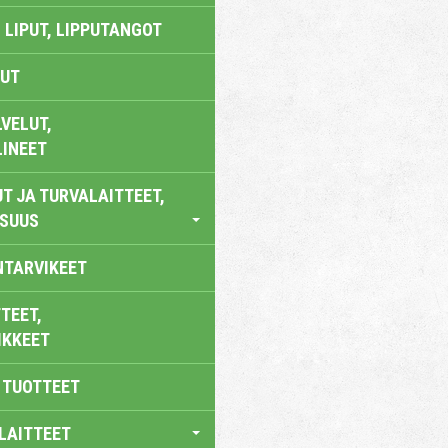
 LIPUT, LIPPUTANGOT
UT
VELUT,
LINEET
T JA TURVALAITTEET,
ISUUS
NTARVIKEET
TEET,
IKKEET
 TUOTTEET
LAITTEET