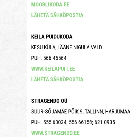
MOOBLIKODA.EE
LÄHETÄ SÄHKÖPOSTIA
KEILA PUIDUKODA
KESU KÜLA, LÄÄNE NIGULA VALD
PUH. 566 45564
WWW.KEILAPUIT.EE
LÄHETÄ SÄHKÖPOSTIA
STRAGENDO OÜ
SUUR-SÕJAMÄE PÕIK 9, TALLINN, HARJUMAA
PUH. 555 60034; 556 66158; 621 0935
WWW.STRAGENDO.EE