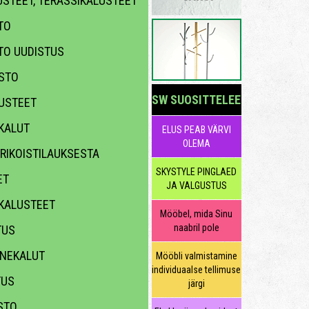
STEET, TERASSIKALUSTEET
TO
TO UUDISTUS
STO
SW SUOSITTELEE
USTEET
KALUT
ELUS PEAB VÄRVI
OLEMA
RIKOISTILAUKSESTA
SKYSTYLE PINGLAED
ET
JA VALGUSTUS
KALUSTEET
Mööbel, mida Sinu
naabril pole
TUS
NEKALUT
Mööbli valmistamine
individuaalse tellimuse
TUS
järgi
TO,