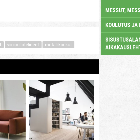
MESSUT, MES
KOULUTUS JA
SISUSTUSALAN
t
viinipullotelineet
metallikoukut
AIKAKAUSLEH