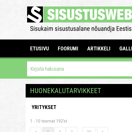
ETUSIVU
FOORUMI
ARTIKKELI
GALL
HUONEKALUTARVIKKEET
YRITYKSET
1 - 10 teemat 192'st