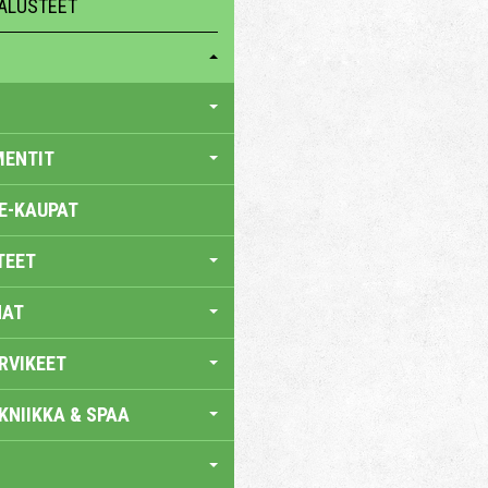
ALUSTEET
MENTIT
E-KAUPAT
TEET
NAT
RVIKEET
KNIIKKA & SPAA