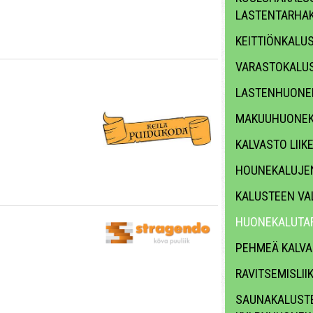
LASTENTARHA
KEITTIÖNKALU
VARASTOKALU
LASTENHUONE
MAKUUHUONEK
KALVASTO LII
HOUNEKALUJE
KALUSTEEN VA
HUONEKALUTAR
PEHMEÄ KALV
RAVITSEMISLII
SAUNAKALUSTE