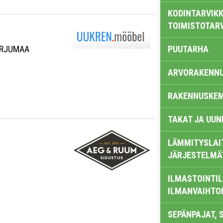
KODINTARVIKK
TOIMISTOTAR
HARJUMAA
PUUTARHA
ARVORAKENN
RAKENNUSKEM
TAKAT JA UUN
LÄMMITYSLAI
JÄRJESTELMÄ
ILMASTOINTIL
ILMANVAIHTO
SEPÄNPAJAT, 