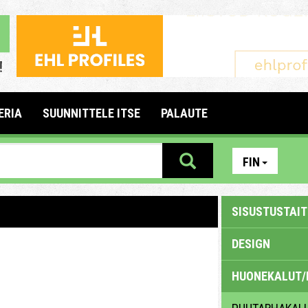
ERIA
SUUNNITTELE ITSE
PALAUTE
FIN
SISUSTUSTAITE
DESIGN
HUONEKALUT/