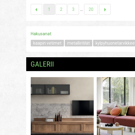
1
2
3
...
20
Hakusanat:
kaapin vetimet
metalliritilät
kylpyhuonetarvikkee
GALERII