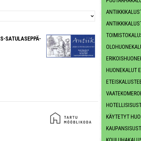
PUUTARHAKALU
ANTIIKKIKALUS
ANTIIKKIKALUS
TOIMISTOKALU
AS-SATULASEPPÄ-
OLOHUONEKAL
ERIKOISHUONE
HUONEKALUT E
ETEISKALUSTE
VAATEKOMERO
HOTELLISISUS
KÄYTETYT HUO
KAUPANSISUS
KOULUHAKALUS