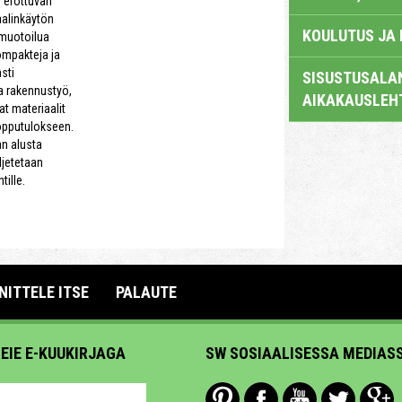
y erottuvan
aalinkäytön
KOULUTUS JA
 muotoilua
ompakteja ja
sti
SISUSTUSALAN
a rakennustyö,
AIKAKAUSLEH
aat materiaalit
opputulokseen.
an alusta
ljetetaan
ille.
NITTELE ITSE
PALAUTE
MEIE E-KUUKIRJAGA
SW SOSIAALISESSA MEDIAS