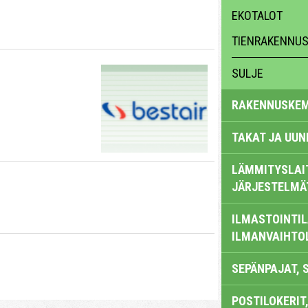
EKOTALOT
TIENRAKENNUS,
SULJE
RAKENNUSKEM
TAKAT JA UUN
LÄMMITYSLAI
JÄRJESTELMÄ
ILMASTOINTIL
ILMANVAIHTO
SEPÄNPAJAT, 
POSTILOKERIT,