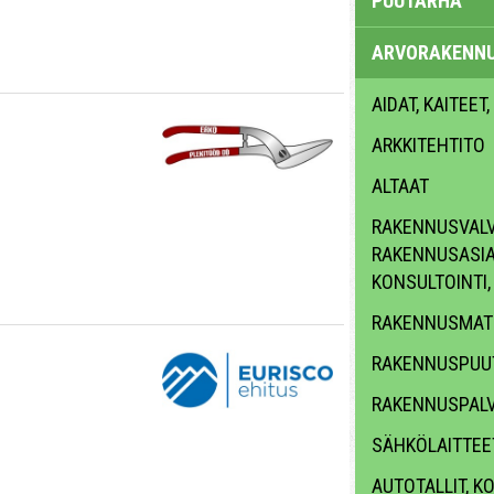
PUUTARHA
ARVORAKENN
AIDAT, KAITEET,
ARKKITEHTITO
ALTAAT
RAKENNUSVALV
RAKENNUSASI
KONSULTOINTI
RAKENNUSMATE
RAKENNUSPUU
RAKENNUSPAL
SÄHKÖLAITTEET
AUTOTALLIT, KO