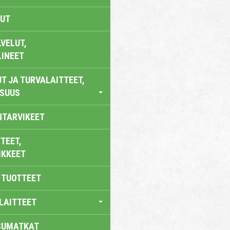
UT
VELUT,
LINEET
T JA TURVALAITTEET,
ISUUS
NTARVIKEET
TEET,
IKKEET
 TUOTTEET
LAITTEET
SUMATKAT