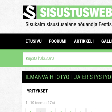
ETUSIVU
FOORUMI
ARTIKKELI
GALL
ILMANVAIHTOTYÖT JA ERISTYSTYÖ
YRITYKSET
1 - 10 teemat 47'st