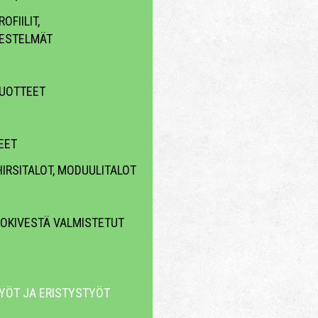
OFIILIT,
ESTELMÄT
UOTTEET
EET
HIRSITALOT, MODUULITALOT
KOKIVESTÄ VALMISTETUT
YÖT JA ERISTYSTYÖT