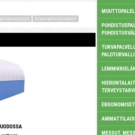
MUUTTOPALEL
ylmäeristystyöt
ilmanvaihtotarvikkeet
PUHDISTUSPAL
PUHDISTUSVÄ
TURVAPALVELU
PALOTURVALL
LEMMIKKIELÄ
HIERONTALAIT
TERVEYSTARV
ERGONOMISET
AMMATTILAIS
MUODOSSA
MESSUT, MES