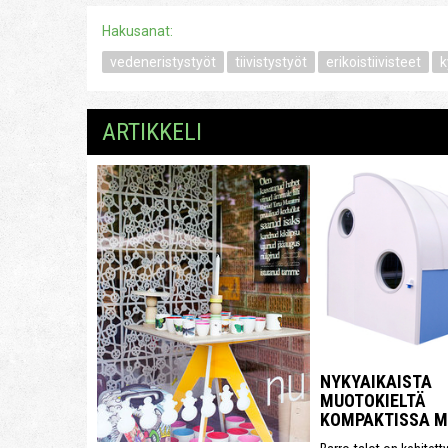
Hakusanat:
vedeneristystyöt
tiivistystyöt
erikoistiivisteet
k
ARTIKKELI
NYKYAIKAISTA
MUOTOKIELTÄ
KOMPAKTISSA 