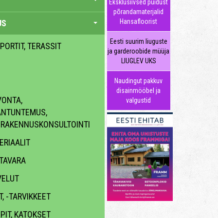
Eksklusiivsed puidust
põrandamaterjalid
Hansafloorist
US
Eesti suurim liuguste
 PORTIT, TERASSIT
ja garderoobide müüja
LIUGLEV UKS
Naudingut pakkuv
disainmööbel ja
ONTA,
valgustid
ANTUNTEMUS,
, RAKENNUSKONSULTOINTI
RIAALIT
TAVARA
VELUT
, -TARVIKKEET
PIT, KATOKSET