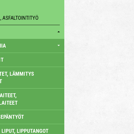
 ASFALTOINTITYÖ
IA
IT
TET, LÄMMITYS
T
AITEET,
LAITEET
SEPÄNTYÖT
 LIPUT, LIPPUTANGOT