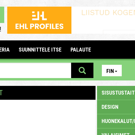
ERIA
SUUNNITTELE ITSE
PALAUTE
FIN
T
SISUSTUSTAITE
DESIGN
HUONEKALUT/