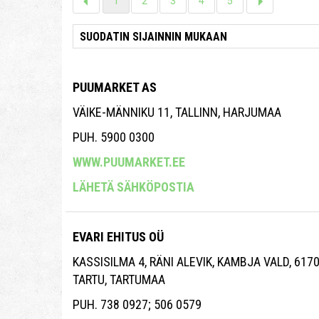
1
2
3
4
5
PUUMARKET AS
VÄIKE-MÄNNIKU 11, TALLINN, HARJUMAA
PUH. 5900 0300
WWW.PUUMARKET.EE
LÄHETÄ SÄHKÖPOSTIA
EVARI EHITUS OÜ
KASSISILMA 4, RÄNI ALEVIK, KAMBJA VALD, 617
TARTU, TARTUMAA
PUH. 738 0927; 506 0579