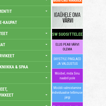
MENTIT
E-KAUPAT
TEET
SW SUOSITTELEE
NAT
ELUS PEAB VÄRVI
OLEMA
RVIKEET
SKYSTYLE PINGLAED
JA VALGUSTUS
KNIIKKA & SPAA
Mööbel, mida Sinu
naabril pole
Mööbli valmistamine
EET,
individuaalse tellimuse
VIKKEET
järgi