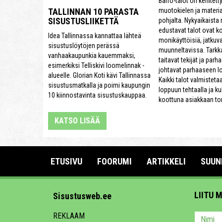
Barro-talot on kehitett
muotokielen ja materi
TALLINNAN 10 PARASTA
SISUSTUSLIIKETTÄ
pohjalta. Nykyaikaista
edustavat talot ovat k
Idea Tallinnassa kannattaa lähteä
monikäyttöisiä, jatkuva
sisustuslöytöjen perässä
muunneltavissa. Tarkk
vanhaakaupunkia kauemmaksi,
taitavat tekijät ja parh
esimerkiksi Telliskivi loomelinnak -
johtavat parhaaseen l
alueelle. Glorian Koti kävi Tallinnassa
Kaikki talot valmisteta
sisustusmatkalla ja poimi kaupungin
loppuun tehtaalla ja ku
10 kiinnostavinta sisustuskauppaa.
koottuna asiakkaan tont
KATSO LISÄÄ
ETUSIVU
FOORUMI
ARTIKKELI
SUUN
LIITU 
Sisustusweb.ee
REKLAAM