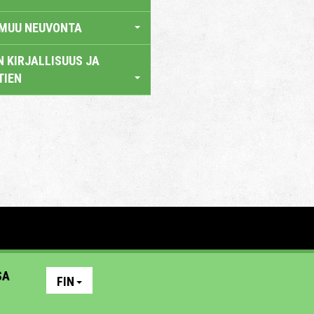
 MUU NEUVONTA
 KIRJALLISUUS JA
TIEN
SA
FIN