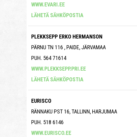
WWW.EVARI.EE
LÄHETÄ SÄHKÖPOSTIA
PLEKKSEPP ERKO HERMANSON
PÄRNU TN 116 , PAIDE, JÄRVAMAA
PUH. 564 71614
WWW.PLEKKSEPP.PRI.EE
LÄHETÄ SÄHKÖPOSTIA
EURISCO
RÄNNAKU PST 16, TALLINN, HARJUMAA
PUH. 518 6146
WWW.EURISCO.EE