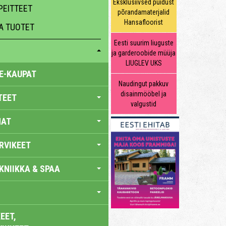
Eksklusiivsed puidust
PEITTEET
põrandamaterjalid
Hansafloorist
A TUOTET
Eesti suurim liuguste
ja garderoobide müüja
LIUGLEV UKS
E-KAUPAT
Naudingut pakkuv
disainmööbel ja
TEET
valgustid
NAT
RVIKEET
KNIIKKA & SPAA
EET,