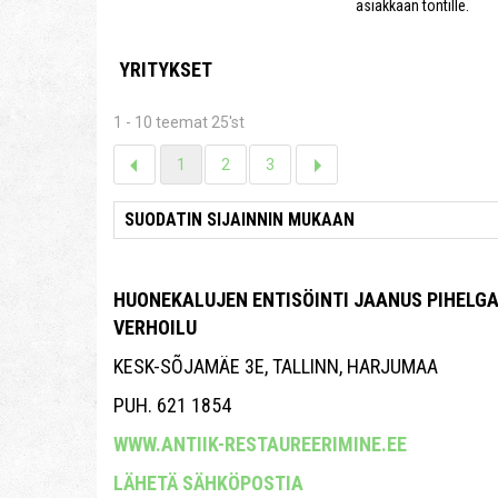
asiakkaan tontille.
YRITYKSET
1 - 10 teemat 25'st
1
2
3
HUONEKALUJEN ENTISÖINTI JAANUS PIHELG
VERHOILU
KESK-SÕJAMÄE 3E, TALLINN, HARJUMAA
PUH. 621 1854
WWW.ANTIIK-RESTAUREERIMINE.EE
LÄHETÄ SÄHKÖPOSTIA