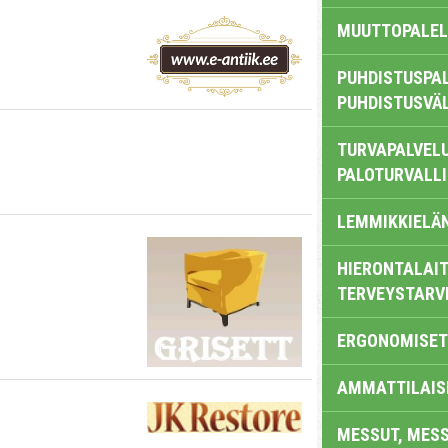
MUUTTOPALEL
PUHDISTUSPAL
PUHDISTUSVÄ
TURVAPALVELU
PALOTURVALL
LEMMIKKIELÄ
HIERONTALAIT
TERVEYSTARV
ERGONOMISET
AMMATTILAIS
MESSUT, MES