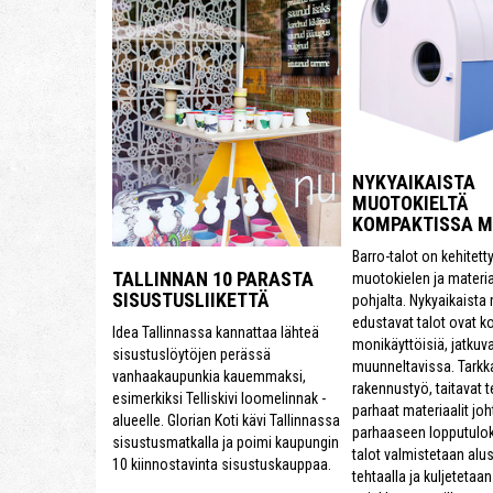
NYKYAIKAISTA
MUOTOKIELTÄ
KOMPAKTISSA 
Barro-talot on kehitett
TALLINNAN 10 PARASTA
muotokielen ja materi
SISUSTUSLIIKETTÄ
pohjalta. Nykyaikaista
edustavat talot ovat k
Idea Tallinnassa kannattaa lähteä
monikäyttöisiä, jatkuva
sisustuslöytöjen perässä
muunneltavissa. Tarkk
vanhaakaupunkia kauemmaksi,
rakennustyö, taitavat te
esimerkiksi Telliskivi loomelinnak -
parhaat materiaalit joh
alueelle. Glorian Koti kävi Tallinnassa
parhaaseen lopputulok
sisustusmatkalla ja poimi kaupungin
talot valmistetaan alu
10 kiinnostavinta sisustuskauppaa.
tehtaalla ja kuljetetaa