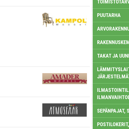
TOIMISTOTAR
PUUTARHA
ARVORAKENN
RAKENNUSKEM
TAKAT JA UUN
LÄMMITYSLAI
JÄRJESTELMÄ
ILMASTOINTIL
ILMANVAIHTO
SEPÄNPAJAT, 
POSTILOKERIT,