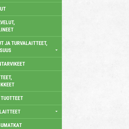
UT
VELUT,
LINEET
T JA TURVALAITTEET,
ISUUS
NTARVIKEET
TEET,
IKKEET
 TUOTTEET
LAITTEET
SUMATKAT