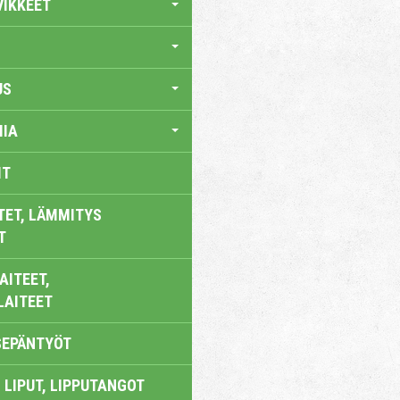
VIKKEET
US
IA
IT
TET, LÄMMITYS
T
AITEET,
LAITEET
SEPÄNTYÖT
 LIPUT, LIPPUTANGOT