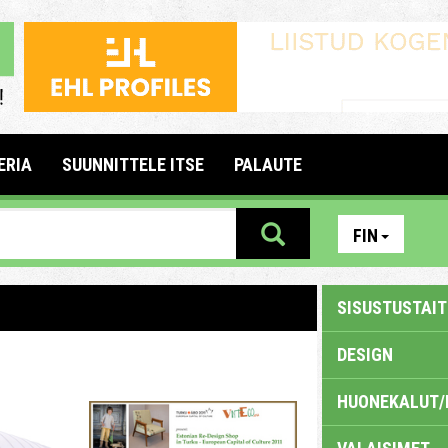
ERIA
SUUNNITTELE ITSE
PALAUTE
FIN
SISUSTUSTAITE
DESIGN
HUONEKALUT/