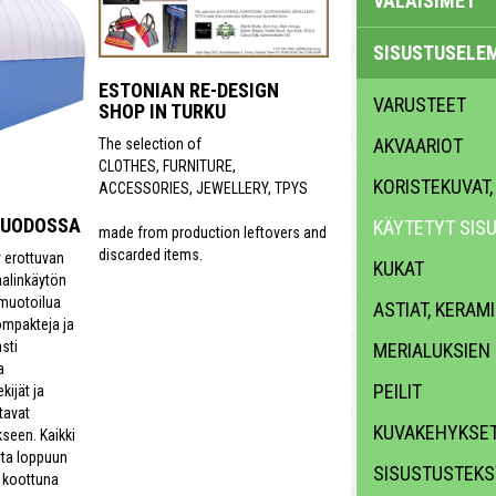
VALAISIMET
SISUSTUSELE
ESTONIAN RE-DESIGN
VARUSTEET
SHOP IN TURKU
AKVAARIOT
The selection of
CLOTHES, FURNITURE,
KORISTEKUVAT,
ACCESSORIES, JEWELLERY, TPYS
MUODOSSA
KÄYTETYT SIS
made from production leftovers and
discarded items.
y erottuvan
KUKAT
aalinkäytön
 muotoilua
ASTIAT, KERAMI
ompakteja ja
sti
MERIALUKSIEN
a
PEILIT
kijät ja
tavat
KUVAKEHYKSE
seen. Kaikki
sta loppuun
SISUSTUSTEKST
n koottuna