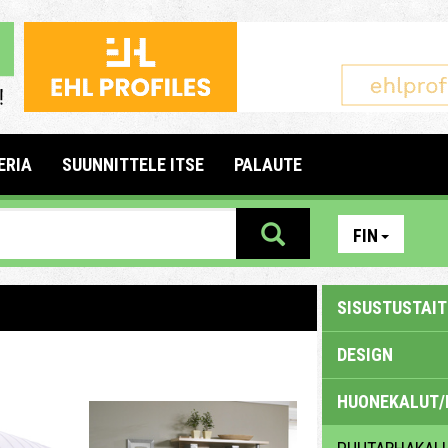
ERIA
SUUNNITTELE ITSE
PALAUTE
FIN
SISUSTUSTAITE
DESIGN
HUONEKALUT/