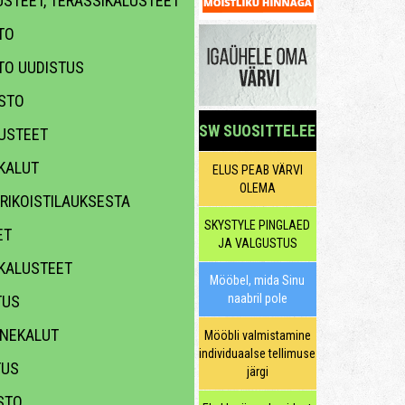
STEET, TERASSIKALUSTEET
TO
TO UUDISTUS
STO
SW SUOSITTELEE
USTEET
KALUT
ELUS PEAB VÄRVI
OLEMA
RIKOISTILAUKSESTA
SKYSTYLE PINGLAED
ET
JA VALGUSTUS
KALUSTEET
Mööbel, mida Sinu
naabril pole
TUS
NEKALUT
Mööbli valmistamine
individuaalse tellimuse
TUS
järgi
TO,