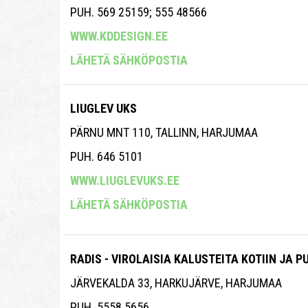
PUH. 569 25159; 555 48566
WWW.KDDESIGN.EE
LÄHETÄ SÄHKÖPOSTIA
LIUGLEV UKS
PÄRNU MNT 110, TALLINN, HARJUMAA
PUH. 646 5101
WWW.LIUGLEVUKS.EE
LÄHETÄ SÄHKÖPOSTIA
RADIS - VIROLAISIA KALUSTEITA KOTIIN JA 
JÄRVEKALDA 33, HARKUJÄRVE, HARJUMAA
PUH. 5558 5656