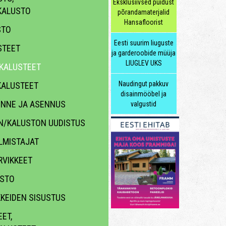
Eksklusiivsed puidust
KALUSTO
põrandamaterjalid
Hansafloorist
STO
Eesti suurim liuguste
STEET
ja garderoobide müüja
LIUGLEV UKS
KALUSTEET
Naudingut pakkuv
ALUSTEET
disainmööbel ja
KENNE JA ASENNUS
valgustid
N/KALUSTON UUDISTUS
LMISTAJAT
VIKKEET
ASTO
KKEIDEN SISUSTUS
ET,