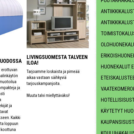
PUUTARHAKALU
ANTIIKKIKALUS
ANTIIKKIKALUS
TOIMISTOKALU
OLOHUONEKAL
ERIKOISHUONE
LIVINGSUOMESTA TALVEEN
MUODOSSA
ILOA!
HUONEKALUT E
y erottuvan
Tarjoamme loskaista ja pimeää
aalinkäytön
ETEISKALUSTE
aikaa vastaan säihkyviä
 muotoilua
tarjouskampanjoita.
ompakteja ja
VAATEKOMERO
sti
Muuta talvi miellyttäväksi!
HOTELLISISUS
a
kijät ja
KÄYTETYT HUO
tavat
seen. Kaikki
KAUPANSISUS
sta loppuun
n koottuna
KOULUHAKALUS