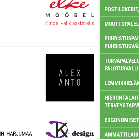
POSTILOKERIT,
MUUTTOPALEL
PUHDISTUSPAL
PUHDISTUSVÄ
TURVAPALVELU
PALOTURVALL
LEMMIKKIELÄ
HIERONTALAIT
TERVEYSTARV
ERGONOMISET
INN, HARJUMAA
AMMATTILAIS