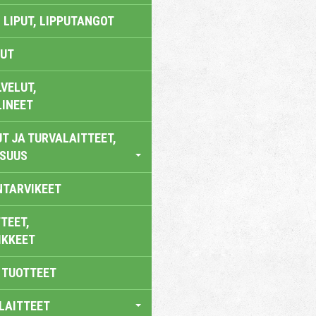
 LIPUT, LIPPUTANGOT
UT
VELUT,
LINEET
T JA TURVALAITTEET,
ISUUS
NTARVIKEET
TEET,
IKKEET
 TUOTTEET
LAITTEET