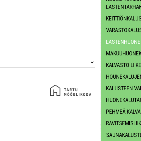
LASTENTARHA
KEITTIÖNKALU
VARASTOKALU
LASTENHUONE
MAKUUHUONEK
KALVASTO LII
HOUNEKALUJE
KALUSTEEN VA
HUONEKALUTAR
PEHMEÄ KALV
RAVITSEMISLII
SAUNAKALUSTE