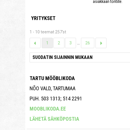
asiakkaan tontille.
YRITYKSET
1 - 10 teemat 257'st
1
2
3
...
26
TARTU MÖÖBLIKODA
NÕO VALD, TARTUMAA
PUH. 503 1313; 514 2291
MOOBLIKODA.EE
LÄHETÄ SÄHKÖPOSTIA