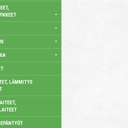
EET,
VIKKEET
US
IA
IT
TET, LÄMMITYS
T
AITEET,
LAITEET
SEPÄNTYÖT