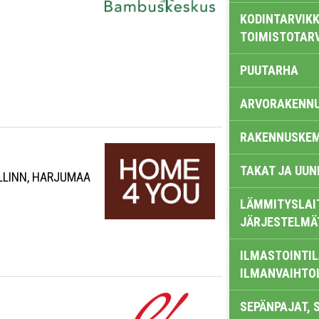
KODINTARVIKK
TOIMISTOTAR
PUUTARHA
ARVORAKENN
RAKENNUSKEM
TAKAT JA UUN
ALLINN, HARJUMAA
LÄMMITYSLAI
JÄRJESTELMÄ
ILMASTOINTIL
ILMANVAIHTO
SEPÄNPAJAT, 