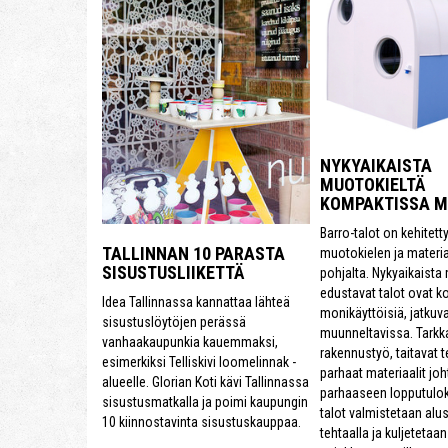
NYKYAIKAISTA
MUOTOKIELTÄ
KOMPAKTISSA 
Barro-talot on kehitett
TALLINNAN 10 PARASTA
muotokielen ja materi
SISUSTUSLIIKETTÄ
pohjalta. Nykyaikaista
edustavat talot ovat k
Idea Tallinnassa kannattaa lähteä
monikäyttöisiä, jatkuva
sisustuslöytöjen perässä
muunneltavissa. Tarkk
vanhaakaupunkia kauemmaksi,
rakennustyö, taitavat te
esimerkiksi Telliskivi loomelinnak -
parhaat materiaalit joh
alueelle. Glorian Koti kävi Tallinnassa
parhaaseen lopputulok
sisustusmatkalla ja poimi kaupungin
talot valmistetaan alu
10 kiinnostavinta sisustuskauppaa.
tehtaalla ja kuljetetaa