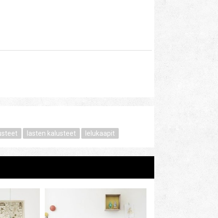
usteet
lasten kalusteet
lelukaapit