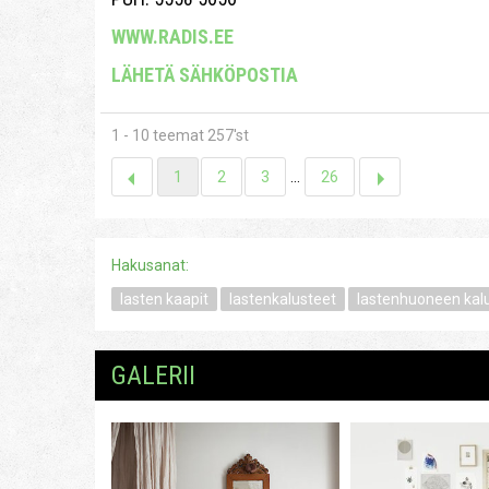
WWW.RADIS.EE
LÄHETÄ SÄHKÖPOSTIA
1 - 10 teemat 257'st
1
2
3
...
26
Hakusanat:
lasten kaapit
lastenkalusteet
lastenhuoneen kal
GALERII