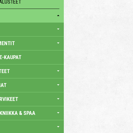
ALUSTEET
MENTIT
E-KAUPAT
TEET
NAT
RVIKEET
KNIIKKA & SPAA