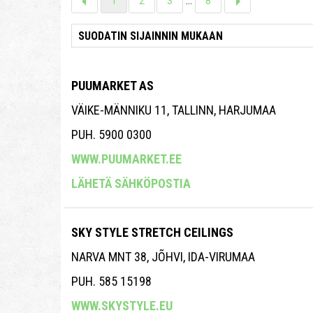
1
2
3
...
8
PUUMARKET AS
VÄIKE-MÄNNIKU 11, TALLINN, HARJUMAA
PUH. 5900 0300
WWW.PUUMARKET.EE
LÄHETÄ SÄHKÖPOSTIA
SKY STYLE STRETCH CEILINGS
NARVA MNT 38, JÕHVI, IDA-VIRUMAA
PUH. 585 15198
WWW.SKYSTYLE.EU