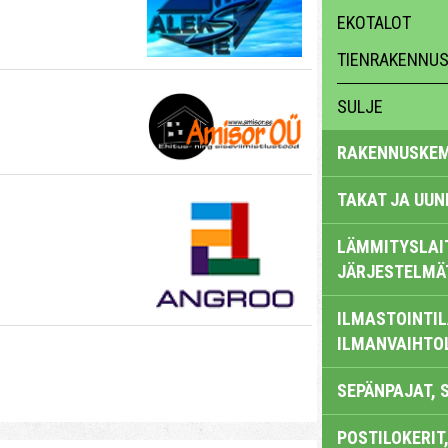
EKOTALOT
TIENRAKENNUS,
SULJE
RAKENNUSKEM
TAKAT JA UUN
LÄMMITYSLAI
JÄRJESTELMÄ
ILMASTOINTIL
ILMANVAIHTO
SEPÄNPAJAT, 
POSTILOKERIT,