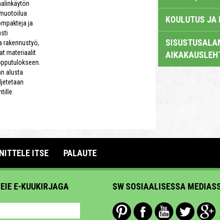
aalinkäytön
 muotoilua
KOULUTUS JA
ompakteja ja
sti
SISUSTUSALAN
a rakennustyö,
aat materiaalit
AIKAKAUSLEH
opputulokseen.
an alusta
ljetetaan
ille.
NITTELE ITSE
PALAUTE
MEIE E-KUUKIRJAGA
SW SOSIAALISESSA MEDIAS