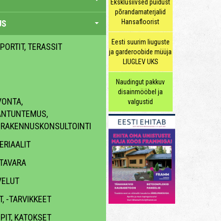
Eksklusiivsed puidust
põrandamaterjalid
Hansafloorist
US
Eesti suurim liuguste
 PORTIT, TERASSIT
ja garderoobide müüja
LIUGLEV UKS
Naudingut pakkuv
disainmööbel ja
ONTA,
valgustid
ANTUNTEMUS,
, RAKENNUSKONSULTOINTI
RIAALIT
TAVARA
VELUT
, -TARVIKKEET
PIT, KATOKSET