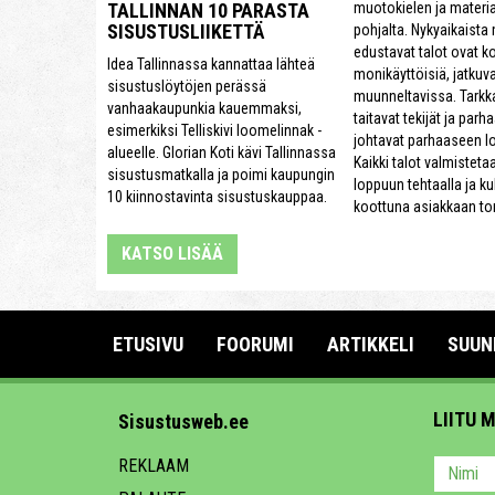
muotokielen ja materi
TALLINNAN 10 PARASTA
SISUSTUSLIIKETTÄ
pohjalta. Nykyaikaista
edustavat talot ovat k
Idea Tallinnassa kannattaa lähteä
monikäyttöisiä, jatkuva
sisustuslöytöjen perässä
muunneltavissa. Tarkk
vanhaakaupunkia kauemmaksi,
taitavat tekijät ja parh
esimerkiksi Telliskivi loomelinnak -
johtavat parhaaseen l
alueelle. Glorian Koti kävi Tallinnassa
Kaikki talot valmisteta
sisustusmatkalla ja poimi kaupungin
loppuun tehtaalla ja ku
10 kiinnostavinta sisustuskauppaa.
koottuna asiakkaan tont
KATSO LISÄÄ
ETUSIVU
FOORUMI
ARTIKKELI
SUUN
LIITU 
Sisustusweb.ee
REKLAAM