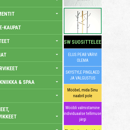
MENTIT
E-KAUPAT
TEET
SW SUOSITTELEE
NAT
ELUS PEAB VÄRVI
OLEMA
RVIKEET
SKYSTYLE PINGLAED
JA VALGUSTUS
KNIIKKA & SPAA
Mööbel, mida Sinu
naabril pole
Mööbli valmistamine
EET,
individuaalse tellimuse
VIKKEET
järgi