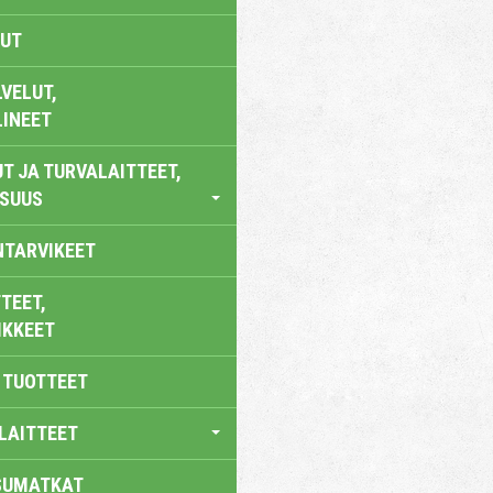
UT
VELUT,
LINEET
T JA TURVALAITTEET,
ISUUS
NTARVIKEET
TEET,
IKKEET
 TUOTTEET
LAITTEET
SUMATKAT