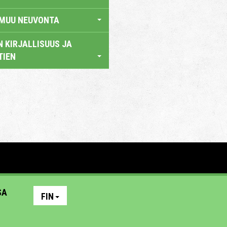
 MUU NEUVONTA
 KIRJALLISUUS JA
TIEN
SA
FIN