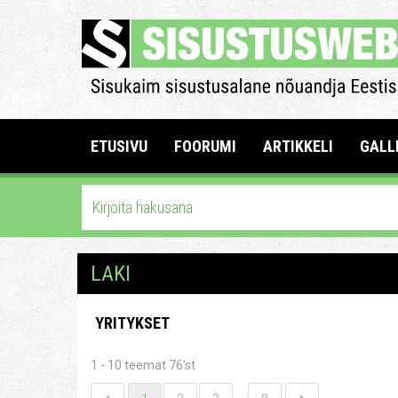
ETUSIVU
FOORUMI
ARTIKKELI
GALL
LAKI
YRITYKSET
1 - 10 teemat 76'st