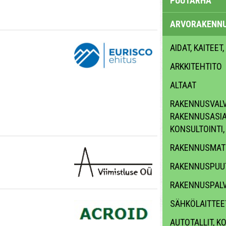
PUUTARHA
ARVORAKENN
AIDAT, KAITEET,
ARKKITEHTITO
ALTAAT
RAKENNUSVALV
RAKENNUSASI
KONSULTOINTI
RAKENNUSMATE
RAKENNUSPUU
RAKENNUSPAL
SÄHKÖLAITTEET
AUTOTALLIT, KO