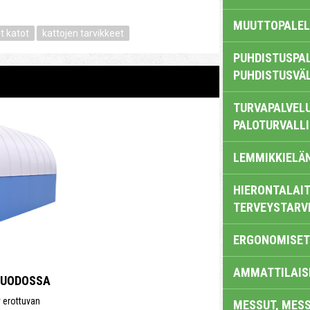
MUUTTOPALEL
t katot
kattojen tarvikkeet
PUHDISTUSPAL
PUHDISTUSVÄ
TURVAPALVELU
PALOTURVALL
LEMMIKKIELÄ
HIERONTALAIT
TERVEYSTARV
ERGONOMISET
AMMATTILAIS
MUODOSSA
y erottuvan
MESSUT, MES