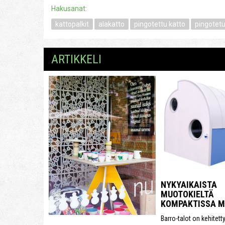
Hakusanat:
kattopalkit
alakatto
pingotettu katto
pingotetu
ARTIKKELI
NYKYAIKAISTA
MUOTOKIELTÄ
KOMPAKTISSA 
Barro-talot on kehitett