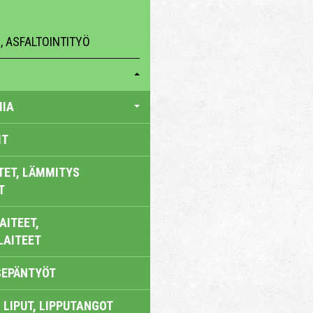
 ASFALTOINTITYÖ
IA
IT
TET, LÄMMITYS
T
AITEET,
LAITEET
SEPÄNTYÖT
 LIPUT, LIPPUTANGOT