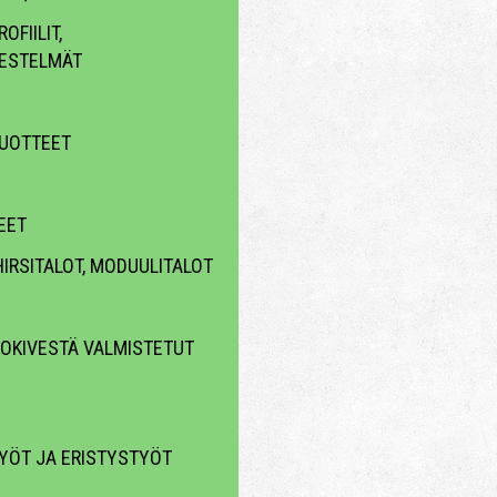
OFIILIT,
ESTELMÄT
UOTTEET
EET
HIRSITALOT, MODUULITALOT
KOKIVESTÄ VALMISTETUT
YÖT JA ERISTYSTYÖT