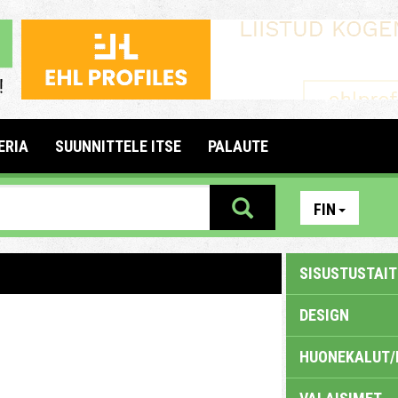
ERIA
SUUNNITTELE ITSE
PALAUTE
FIN
SISUSTUSTAITE
DESIGN
HUONEKALUT/