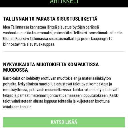
ARTIKKELI
TALLINNAN 10 PARASTA SISUSTUSLIIKETTÄ
Idea Tallinnassa kannattaa lähteä sisustuslöytöjen perässä
vanhaakaupunkia kauemmaksi, esimerkiksi Telliskivi loomelinnak -alueelle.
Glorian Koti kävi Tallinnassa sisustusmatkalla ja poimi kaupungin 10
kiinnostavinta sisustuskauppaa.
NYKYAIKAISTA MUOTOKIELTÄ KOMPAKTISSA
MUODOSSA
Barro-talot on kehitetty erottuvan muotokielen ja materiaalinkäytön
pohjalta. Nykyaikaista muotoilua edustavat talot ovat kompakteja ja
monikäyttöisiä, jatkuvasti muunneltavissa. Tarkka rakennustyö, taitavat
tekijät ja parhaat materiaalit johtavat parhaaseen lopputulokseen. Kaikki
talot valmistetaan alusta loppuun tehtaalla ja kuljetetaan koottuna
asiakkaan tontille.
KATSO LISÄÄ