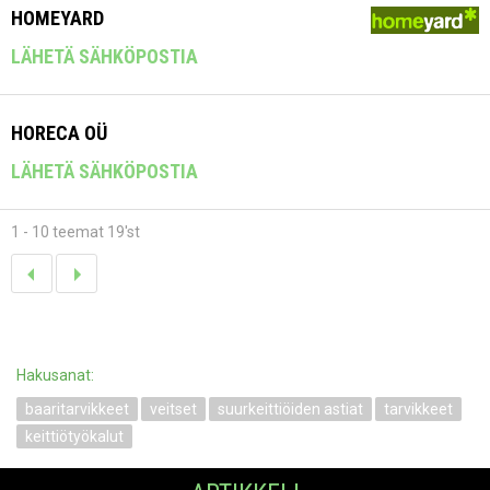
HOMEYARD
LÄHETÄ SÄHKÖPOSTIA
HORECA OÜ
LÄHETÄ SÄHKÖPOSTIA
1 - 10 teemat 19'st
Hakusanat:
baaritarvikkeet
veitset
suurkeittiöiden astiat
tarvikkeet
keittiötyökalut