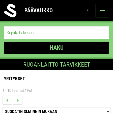
PÄÄVALIKKO
Näytä
kategor
HAKU
RUOANLAITTO TARVIKKEET
YRITYKSET
1 - 10 teemat 19'st