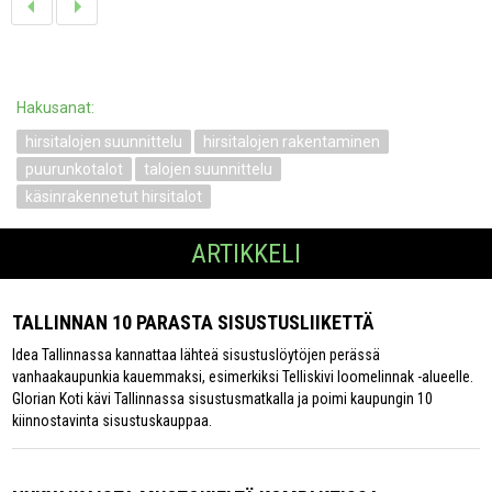
Hakusanat:
hirsitalojen suunnittelu
hirsitalojen rakentaminen
puurunkotalot
talojen suunnittelu
käsinrakennetut hirsitalot
ARTIKKELI
TALLINNAN 10 PARASTA SISUSTUSLIIKETTÄ
Idea Tallinnassa kannattaa lähteä sisustuslöytöjen perässä
vanhaakaupunkia kauemmaksi, esimerkiksi Telliskivi loomelinnak -alueelle.
Glorian Koti kävi Tallinnassa sisustusmatkalla ja poimi kaupungin 10
kiinnostavinta sisustuskauppaa.