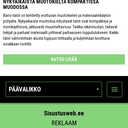
NYKYAIKAISTA MUOTOKIELTÄ KOMPAKTISSA
MUODOSSA
Barro-talot on kehitetty erottuvan muotokielen ja materiaalinkäytön
pohjalta. Nykyaikaista muotoilua edustavat talot ovat kompakteja ja
monikäyttöisiä, jatkuvasti muunneltavissa. Tarkka rakennustyö, taitavat
tekijät ja parhaat materiaalit johtavat parhaaseen lopputulokseen. Kaikki
talot valmistetaan alusta loppuun tehtaalla ja kuljetetaan koottuna
asiakkaan tontille.
KATSO LISÄÄ
PÄÄVALIKKO
Näytä
kategori
Sisustusweb.ee
REKLAAM