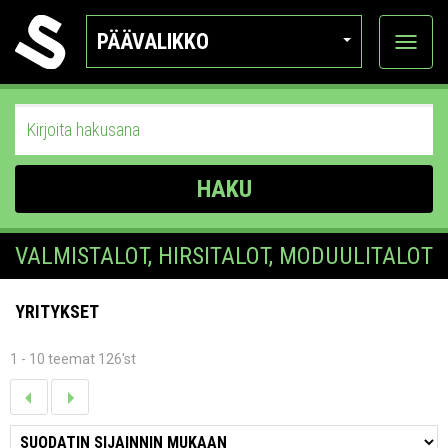
PÄÄVALIKKO
Näytä
kategor
HAKU
VALMISTALOT, HIRSITALOT, MODUULITALOT
YRITYKSET
1 - 10 teemat 126'st