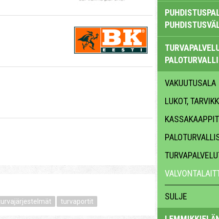
PUHDISTUSPAL
PUHDISTUSVÄ
TURVAPALVELU
PALOTURVALL
VAKUUTUSALA
LUKOT, TARVIK
KASSAKAAPPIT
PALOTURVALLI
TURVAPALVELU
VALVONTALAIT
SULJE
turvajärjestelmät
turvaportit
LEMMIKKIELÄ