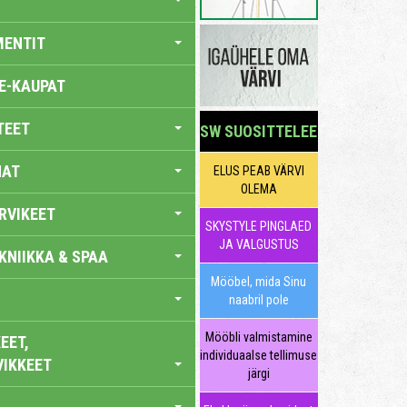
MENTIT
E-KAUPAT
TEET
SW SUOSITTELEE
NAT
ELUS PEAB VÄRVI
OLEMA
RVIKEET
SKYSTYLE PINGLAED
JA VALGUSTUS
KNIIKKA & SPAA
Mööbel, mida Sinu
naabril pole
Mööbli valmistamine
EET,
individuaalse tellimuse
VIKKEET
järgi