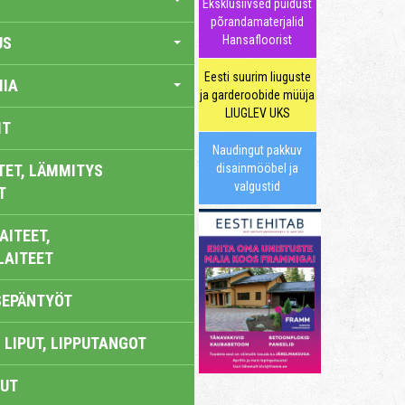
Eksklusiivsed puidust
põrandamaterjalid
Hansafloorist
US
Eesti suurim liuguste
IA
ja garderoobide müüja
LIUGLEV UKS
IT
Naudingut pakkuv
TET, LÄMMITYS
disainmööbel ja
valgustid
T
AITEET,
LAITEET
SEPÄNTYÖT
 LIPUT, LIPPUTANGOT
UT