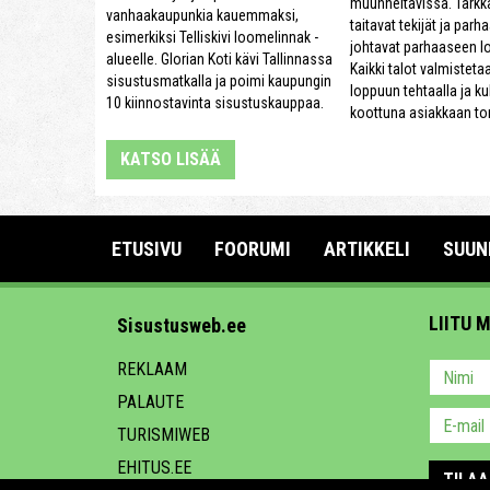
muunneltavissa. Tarkk
vanhaakaupunkia kauemmaksi,
taitavat tekijät ja parh
esimerkiksi Telliskivi loomelinnak -
johtavat parhaaseen l
alueelle. Glorian Koti kävi Tallinnassa
Kaikki talot valmisteta
sisustusmatkalla ja poimi kaupungin
loppuun tehtaalla ja ku
10 kiinnostavinta sisustuskauppaa.
koottuna asiakkaan tont
KATSO LISÄÄ
ETUSIVU
FOORUMI
ARTIKKELI
SUUN
LIITU 
Sisustusweb.ee
REKLAAM
PALAUTE
TURISMIWEB
EHITUS.EE
TILAA