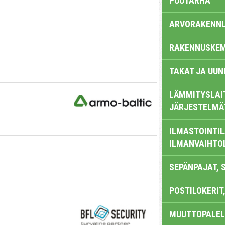
PUUTARHA
ARVORAKENN
RAKENNUSKEM
TAKAT JA UUN
LÄMMITYSLAI
JÄRJESTELMÄ
ILMASTOINTIL
ILMANVAIHTO
SEPÄNPAJAT, 
POSTILOKERIT,
MUUTTOPALEL