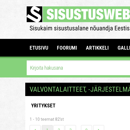
ETUSIVU
FOORUMI
ARTIKKELI
GALL
VALVONTALAITTEET, -JÄRJESTELM
YRITYKSET
1 - 10 teemat 82'st