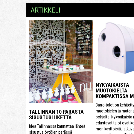
ARTIKKELI
NYKYAIKAISTA
MUOTOKIELTÄ
KOMPAKTISSA 
Barro-talot on kehitett
muotokielen ja materi
TALLINNAN 10 PARASTA
SISUSTUSLIIKETTÄ
pohjalta. Nykyaikaista
edustavat talot ovat k
Idea Tallinnassa kannattaa lähteä
monikäyttöisiä, jatkuva
sisustuslöytöjen perässä