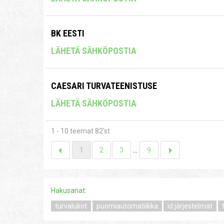
BK EESTI
LÄHETÄ SÄHKÖPOSTIA
CAESARI TURVATEENISTUSE
LÄHETÄ SÄHKÖPOSTIA
1 - 10 teemat 82'st
1
2
3
...
9
Hakusanat:
turvalukot
puomiautomatiikka
id järjestelmät