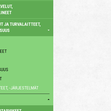
VELUT,
LINEET
T JA TURVALAITTEET,
ISUUS
KEET
SUUS
T
TEET, -JÄRJESTELMÄT
NTARVIKEET