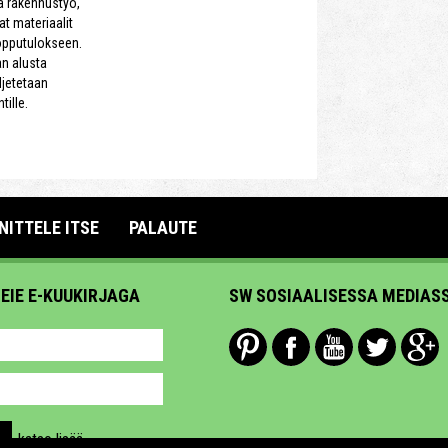
a rakennustyö,
aat materiaalit
opputulokseen.
an alusta
ljetetaan
ille.
NITTELE ITSE
PALAUTE
MEIE E-KUUKIRJAGA
SW SOSIAALISESSA MEDIAS
katso lisää