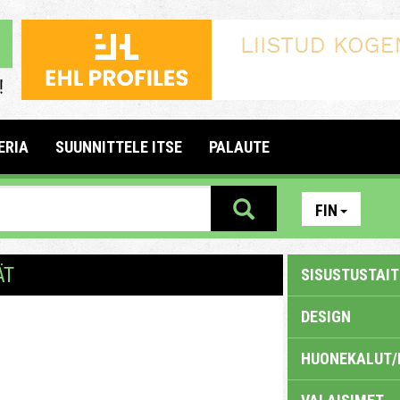
ERIA
SUUNNITTELE ITSE
PALAUTE
FIN
ÄT
SISUSTUSTAITE
DESIGN
HUONEKALUT/