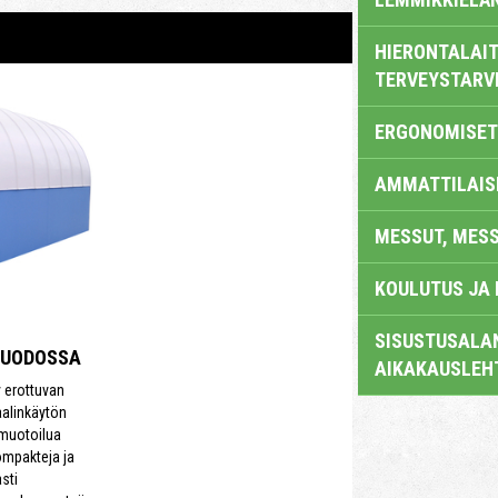
HIERONTALAIT
TERVEYSTARV
ERGONOMISET
AMMATTILAIS
MESSUT, MES
KOULUTUS JA
SISUSTUSALAN
MUODOSSA
AIKAKAUSLEH
y erottuvan
aalinkäytön
 muotoilua
ompakteja ja
sti