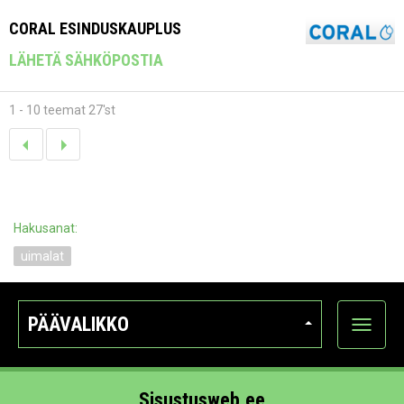
CORAL ESINDUSKAUPLUS
LÄHETÄ SÄHKÖPOSTIA
1 - 10 teemat 27'st
Hakusanat:
uimalat
PÄÄVALIKKO
Näytä
kategori
Sisustusweb.ee