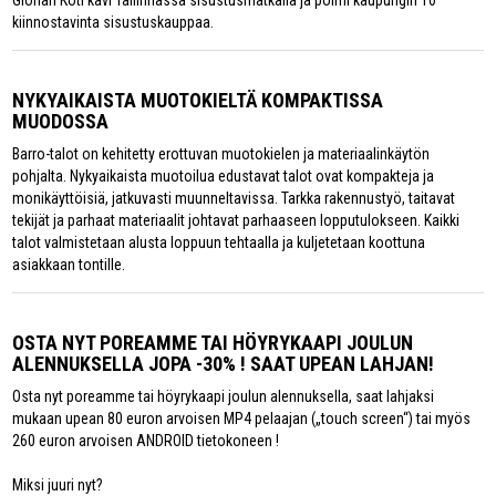
Glorian Koti kävi Tallinnassa sisustusmatkalla ja poimi kaupungin 10
kiinnostavinta sisustuskauppaa.
NYKYAIKAISTA MUOTOKIELTÄ KOMPAKTISSA
MUODOSSA
Barro-talot on kehitetty erottuvan muotokielen ja materiaalinkäytön
pohjalta. Nykyaikaista muotoilua edustavat talot ovat kompakteja ja
monikäyttöisiä, jatkuvasti muunneltavissa. Tarkka rakennustyö, taitavat
tekijät ja parhaat materiaalit johtavat parhaaseen lopputulokseen. Kaikki
talot valmistetaan alusta loppuun tehtaalla ja kuljetetaan koottuna
asiakkaan tontille.
OSTA NYT POREAMME TAI HÖYRYKAAPI JOULUN
ALENNUKSELLA JOPA -30% ! SAAT UPEAN LAHJAN!
Osta nyt poreamme tai höyrykaapi joulun alennuksella, saat lahjaksi
mukaan upean 80 euron arvoisen MP4 pelaajan („touch screen“) tai myös
260 euron arvoisen ANDROID tietokoneen !
Miksi juuri nyt?